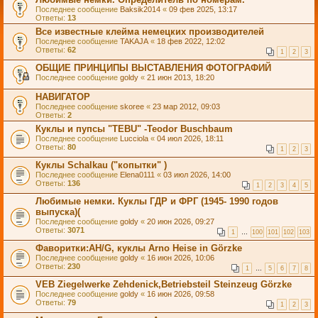
Последнее сообщение
Baksik2014
«
09 фев 2025, 13:17
Ответы:
13
Все известные клейма немецких производителей
Последнее сообщение
TAKAJA
«
18 фев 2022, 12:02
Ответы:
62
1
2
3
ОБЩИЕ ПРИНЦИПЫ ВЫСТАВЛЕНИЯ ФОТОГРАФИЙ
Последнее сообщение
goldy
«
21 июн 2013, 18:20
НАВИГАТОР
Последнее сообщение
skoree
«
23 мар 2012, 09:03
Ответы:
2
Куклы и пупсы "TEBU" -Теоdor Buschbaum
Последнее сообщение
Lucciola
«
04 июл 2026, 18:11
Ответы:
80
1
2
3
Куклы Sсhаlkau ("копытки" )
Последнее сообщение
Elena0111
«
03 июл 2026, 14:00
Ответы:
136
1
2
3
4
5
Любимые немки. Куклы ГДР и ФРГ (1945- 1990 годов
выпуска)(
Последнее сообщение
goldy
«
20 июн 2026, 09:27
Ответы:
3071
1
…
100
101
102
103
Фаворитки:AH/G, куклы Arno Heise in Görzke
Последнее сообщение
goldy
«
16 июн 2026, 10:06
Ответы:
230
1
…
5
6
7
8
VEB Ziegelwerke Zehdenick,Betriebsteil Steinzeug Görzke
Последнее сообщение
goldy
«
16 июн 2026, 09:58
Ответы:
79
1
2
3