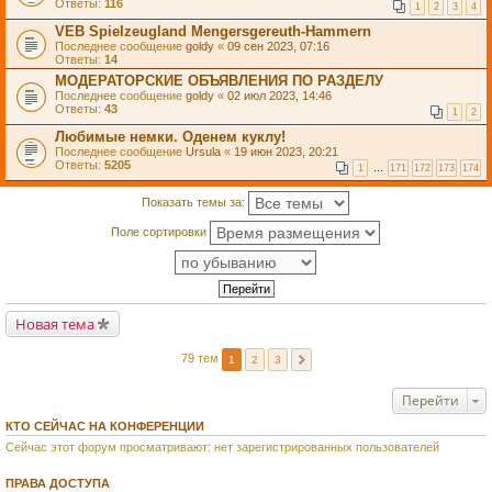
Ответы:
116
1
2
3
4
VEB Spielzeugland Mengersgereuth-Hammern
Последнее сообщение
goldy
«
09 сен 2023, 07:16
Ответы:
14
МОДЕРАТОРСКИЕ ОБЪЯВЛЕНИЯ ПО РАЗДЕЛУ
Последнее сообщение
goldy
«
02 июл 2023, 14:46
Ответы:
43
1
2
Любимые немки. Оденем куклу!
Последнее сообщение
Ursula
«
19 июн 2023, 20:21
Ответы:
5205
1
…
171
172
173
174
Показать темы за:
Поле сортировки
Новая тема
79 тем
1
2
3
Перейти
КТО СЕЙЧАС НА КОНФЕРЕНЦИИ
Сейчас этот форум просматривают: нет зарегистрированных пользователей
ПРАВА ДОСТУПА