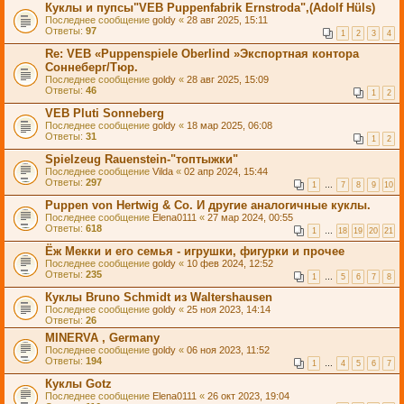
Куклы и пупсы"VEB Puppenfabrik Ernstroda",(Adolf Hüls)
Последнее сообщение
goldy
«
28 авг 2025, 15:11
Ответы:
97
1
2
3
4
Re: VEB «Puppenspiele Oberlind »Экспортная контора
Соннеберг/Тюр.
Последнее сообщение
goldy
«
28 авг 2025, 15:09
Ответы:
46
1
2
VEB Pluti Sonneberg
Последнее сообщение
goldy
«
18 мар 2025, 06:08
Ответы:
31
1
2
Spielzeug Rauenstein-"топтыжки"
Последнее сообщение
Vilda
«
02 апр 2024, 15:44
Ответы:
297
1
…
7
8
9
10
Puppen von Hertwig & Co. И другие аналогичные куклы.
Последнее сообщение
Elena0111
«
27 мар 2024, 00:55
Ответы:
618
1
…
18
19
20
21
Ёж Мекки и его семья - игрушки, фигурки и прочее
Последнее сообщение
goldy
«
10 фев 2024, 12:52
Ответы:
235
1
…
5
6
7
8
Куклы Bruno Schmidt из Waltershausen
Последнее сообщение
goldy
«
25 ноя 2023, 14:14
Ответы:
26
MINERVA , Germany
Последнее сообщение
goldy
«
06 ноя 2023, 11:52
Ответы:
194
1
…
4
5
6
7
Куклы Gotz
Последнее сообщение
Elena0111
«
26 окт 2023, 19:04