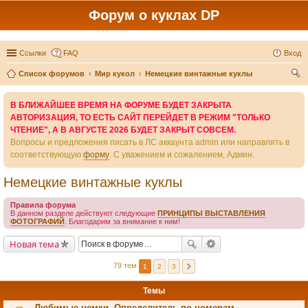
Форум о куклах DP
Ссылки
FAQ
Вход
Список форумов
Мир кукол
Немецкие винтажные куклы
ои
В БЛИЖАЙШЕЕ ВРЕМЯ НА ФОРУМЕ БУДЕТ ЗАКРЫТА
ск
АВТОРИЗАЦИЯ, ТО ЕСТЬ САЙТ ПЕРЕЙДЕТ В РЕЖИМ "ТОЛЬКО
ЧТЕНИЕ", А В АВГУСТЕ 2026 БУДЕТ ЗАКРЫТ СОВСЕМ.
Вопросы и предложения писать в ЛС аккаунта admin или направлять в
соответствующую
форму
. С уважением и сожалением, Админ.
Немецкие винтажные куклы
Правила форума
В данном разделе действуют следующие
ПРИНЦИПЫ ВЫСТАВЛЕНИЯ
ФОТОГРАФИЙ
. Благодарим за внимание к ним!
Новая тема
79 тем
1
2
3
Темы
Любимые немки. Определитель по номерам.