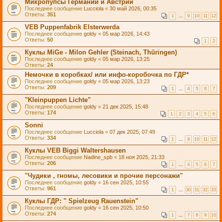
Микропупсы Германии и Австрии
Последнее сообщение
Lucciola
«
30 май 2026, 00:35
Ответы:
351
1
…
9
10
11
12
VEB Puppenfabrik Elsterwerda
Последнее сообщение
goldy
«
05 мар 2026, 14:43
Ответы:
50
1
2
Куклы MiGe - Milon Gehler (Steinach, Thüringen)
Последнее сообщение
goldy
«
05 мар 2026, 13:25
Ответы:
24
Немочки в коробках/ или инфо-коробочка по ГДР*
Последнее сообщение
goldy
«
05 мар 2026, 13:23
Ответы:
209
1
…
4
5
6
7
"Kleinpuppen Lichte"
Последнее сообщение
goldy
«
21 дек 2025, 15:48
Ответы:
174
1
2
3
4
5
6
Sonni
Последнее сообщение
Lucciola
«
07 дек 2025, 07:49
Ответы:
334
1
…
9
10
11
12
Куклы VEB Biggi Waltershausen
Последнее сообщение
Nadine_spb
«
18 ноя 2025, 21:33
Ответы:
206
1
…
4
5
6
7
"Чудики , гномы, лесовики и прочие персонажи"
Последнее сообщение
goldy
«
16 сен 2025, 10:55
Ответы:
961
1
…
30
31
32
33
Куклы ГДР: " Spielzeug Rauenstein"
Последнее сообщение
goldy
«
16 сен 2025, 10:50
Ответы:
274
1
…
7
8
9
10