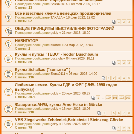
Последнее сообщение
Baksik2014
«
09 фев 2025, 13:17
Ответы:
13
Все известные клейма немецких производителей
Последнее сообщение
TAKAJA
«
18 фев 2022, 12:02
Ответы:
62
1
2
3
ОБЩИЕ ПРИНЦИПЫ ВЫСТАВЛЕНИЯ ФОТОГРАФИЙ
Последнее сообщение
goldy
«
21 июн 2013, 18:20
НАВИГАТОР
Последнее сообщение
skoree
«
23 мар 2012, 09:03
Ответы:
2
Куклы и пупсы "TEBU" -Теоdor Buschbaum
Последнее сообщение
Lucciola
«
04 июл 2026, 18:11
Ответы:
80
1
2
3
Куклы Sсhаlkau ("копытки" )
Последнее сообщение
Elena0111
«
03 июл 2026, 14:00
Ответы:
136
1
2
3
4
5
Любимые немки. Куклы ГДР и ФРГ (1945- 1990 годов
выпуска)(
Последнее сообщение
goldy
«
20 июн 2026, 09:27
Ответы:
3071
1
…
100
101
102
103
Фаворитки:AH/G, куклы Arno Heise in Görzke
Последнее сообщение
goldy
«
16 июн 2026, 10:06
Ответы:
230
1
…
5
6
7
8
VEB Ziegelwerke Zehdenick,Betriebsteil Steinzeug Görzke
Последнее сообщение
goldy
«
16 июн 2026, 09:58
Ответы:
79
1
2
3