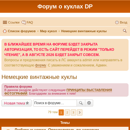
Форум о куклах DP
Ссылки
FAQ
Вход
Список форумов
Мир кукол
Немецкие винтажные куклы
ои
В БЛИЖАЙШЕЕ ВРЕМЯ НА ФОРУМЕ БУДЕТ ЗАКРЫТА
ск
АВТОРИЗАЦИЯ, ТО ЕСТЬ САЙТ ПЕРЕЙДЕТ В РЕЖИМ "ТОЛЬКО
ЧТЕНИЕ", А В АВГУСТЕ 2026 БУДЕТ ЗАКРЫТ СОВСЕМ.
Вопросы и предложения писать в ЛС аккаунта admin или направлять в
соответствующую
форму
. С уважением и сожалением, Админ.
Немецкие винтажные куклы
Правила форума
В данном разделе действуют следующие
ПРИНЦИПЫ ВЫСТАВЛЕНИЯ
ФОТОГРАФИЙ
. Благодарим за внимание к ним!
Новая тема
79 тем
1
2
3
Темы
Любимые немки. Определитель по номерам.