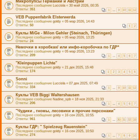
Микропупсы Германии и Австрии
Последнее сообщение
Lucciola
«
30 май 2026, 00:35
Ответы:
351
1
…
9
10
11
12
VEB Puppenfabrik Elsterwerda
Последнее сообщение
goldy
«
05 мар 2026, 14:43
Ответы:
50
1
2
Куклы MiGe - Milon Gehler (Steinach, Thüringen)
Последнее сообщение
goldy
«
05 мар 2026, 13:25
Ответы:
24
Немочки в коробках/ или инфо-коробочка по ГДР*
Последнее сообщение
goldy
«
05 мар 2026, 13:23
Ответы:
209
1
…
4
5
6
7
"Kleinpuppen Lichte"
Последнее сообщение
goldy
«
21 дек 2025, 15:48
Ответы:
174
1
2
3
4
5
6
Sonni
Последнее сообщение
Lucciola
«
07 дек 2025, 07:49
Ответы:
334
1
…
9
10
11
12
Куклы VEB Biggi Waltershausen
Последнее сообщение
Nadine_spb
«
18 ноя 2025, 21:33
Ответы:
206
1
…
4
5
6
7
"Чудики , гномы, лесовики и прочие персонажи"
Последнее сообщение
goldy
«
16 сен 2025, 10:55
Ответы:
961
1
…
30
31
32
33
Куклы ГДР: " Spielzeug Rauenstein"
Последнее сообщение
goldy
«
16 сен 2025, 10:50
Ответы:
274
1
…
7
8
9
10