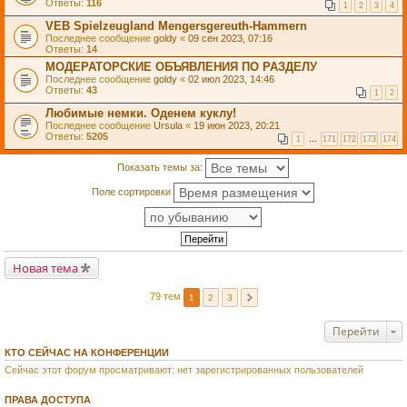
Ответы:
116
1
2
3
4
VEB Spielzeugland Mengersgereuth-Hammern
Последнее сообщение
goldy
«
09 сен 2023, 07:16
Ответы:
14
МОДЕРАТОРСКИЕ ОБЪЯВЛЕНИЯ ПО РАЗДЕЛУ
Последнее сообщение
goldy
«
02 июл 2023, 14:46
Ответы:
43
1
2
Любимые немки. Оденем куклу!
Последнее сообщение
Ursula
«
19 июн 2023, 20:21
Ответы:
5205
1
…
171
172
173
174
Показать темы за:
Поле сортировки
Новая тема
79 тем
1
2
3
Перейти
КТО СЕЙЧАС НА КОНФЕРЕНЦИИ
Сейчас этот форум просматривают: нет зарегистрированных пользователей
ПРАВА ДОСТУПА