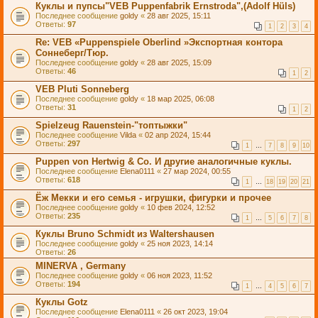
Куклы и пупсы"VEB Puppenfabrik Ernstroda",(Adolf Hüls)
Последнее сообщение
goldy
«
28 авг 2025, 15:11
Ответы:
97
1
2
3
4
Re: VEB «Puppenspiele Oberlind »Экспортная контора
Соннеберг/Тюр.
Последнее сообщение
goldy
«
28 авг 2025, 15:09
Ответы:
46
1
2
VEB Pluti Sonneberg
Последнее сообщение
goldy
«
18 мар 2025, 06:08
Ответы:
31
1
2
Spielzeug Rauenstein-"топтыжки"
Последнее сообщение
Vilda
«
02 апр 2024, 15:44
Ответы:
297
1
…
7
8
9
10
Puppen von Hertwig & Co. И другие аналогичные куклы.
Последнее сообщение
Elena0111
«
27 мар 2024, 00:55
Ответы:
618
1
…
18
19
20
21
Ёж Мекки и его семья - игрушки, фигурки и прочее
Последнее сообщение
goldy
«
10 фев 2024, 12:52
Ответы:
235
1
…
5
6
7
8
Куклы Bruno Schmidt из Waltershausen
Последнее сообщение
goldy
«
25 ноя 2023, 14:14
Ответы:
26
MINERVA , Germany
Последнее сообщение
goldy
«
06 ноя 2023, 11:52
Ответы:
194
1
…
4
5
6
7
Куклы Gotz
Последнее сообщение
Elena0111
«
26 окт 2023, 19:04