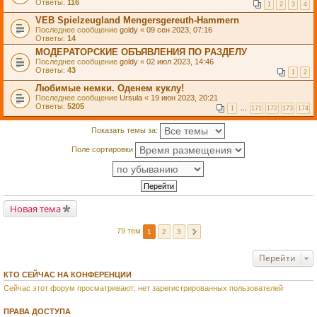
Ответы:
116
1
2
3
4
VEB Spielzeugland Mengersgereuth-Hammern
Последнее сообщение
goldy
«
09 сен 2023, 07:16
Ответы:
14
МОДЕРАТОРСКИЕ ОБЪЯВЛЕНИЯ ПО РАЗДЕЛУ
Последнее сообщение
goldy
«
02 июл 2023, 14:46
Ответы:
43
1
2
Любимые немки. Оденем куклу!
Последнее сообщение
Ursula
«
19 июн 2023, 20:21
Ответы:
5205
1
…
171
172
173
174
Показать темы за:
Поле сортировки
Новая тема
79 тем
1
2
3
Перейти
КТО СЕЙЧАС НА КОНФЕРЕНЦИИ
Сейчас этот форум просматривают: нет зарегистрированных пользователей
ПРАВА ДОСТУПА