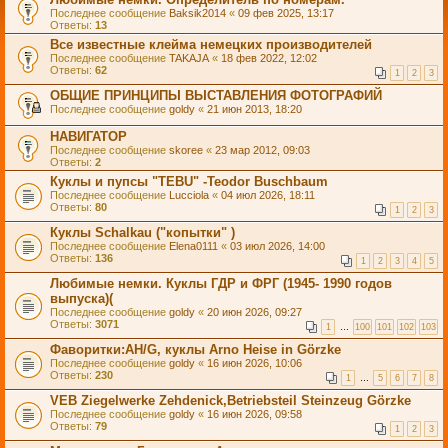
Последнее сообщение
Baksik2014
«
09 фев 2025, 13:17
Ответы:
13
Все известные клейма немецких производителей
Последнее сообщение
TAKAJA
«
18 фев 2022, 12:02
Ответы:
62
1
2
3
ОБЩИЕ ПРИНЦИПЫ ВЫСТАВЛЕНИЯ ФОТОГРАФИЙ
Последнее сообщение
goldy
«
21 июн 2013, 18:20
НАВИГАТОР
Последнее сообщение
skoree
«
23 мар 2012, 09:03
Ответы:
2
Куклы и пупсы "TEBU" -Теоdor Buschbaum
Последнее сообщение
Lucciola
«
04 июл 2026, 18:11
Ответы:
80
1
2
3
Куклы Sсhаlkau ("копытки" )
Последнее сообщение
Elena0111
«
03 июл 2026, 14:00
Ответы:
136
1
2
3
4
5
Любимые немки. Куклы ГДР и ФРГ (1945- 1990 годов
выпуска)(
Последнее сообщение
goldy
«
20 июн 2026, 09:27
Ответы:
3071
1
…
100
101
102
103
Фаворитки:AH/G, куклы Arno Heise in Görzke
Последнее сообщение
goldy
«
16 июн 2026, 10:06
Ответы:
230
1
…
5
6
7
8
VEB Ziegelwerke Zehdenick,Betriebsteil Steinzeug Görzke
Последнее сообщение
goldy
«
16 июн 2026, 09:58
Ответы:
79
1
2
3