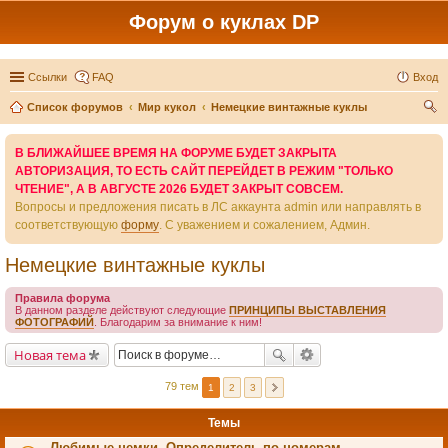
Форум о куклах DP
Ссылки
FAQ
Вход
Список форумов
Мир кукол
Немецкие винтажные куклы
ои
В БЛИЖАЙШЕЕ ВРЕМЯ НА ФОРУМЕ БУДЕТ ЗАКРЫТА
ск
АВТОРИЗАЦИЯ, ТО ЕСТЬ САЙТ ПЕРЕЙДЕТ В РЕЖИМ "ТОЛЬКО
ЧТЕНИЕ", А В АВГУСТЕ 2026 БУДЕТ ЗАКРЫТ СОВСЕМ.
Вопросы и предложения писать в ЛС аккаунта admin или направлять в
соответствующую
форму
. С уважением и сожалением, Админ.
Немецкие винтажные куклы
Правила форума
В данном разделе действуют следующие
ПРИНЦИПЫ ВЫСТАВЛЕНИЯ
ФОТОГРАФИЙ
. Благодарим за внимание к ним!
Новая тема
79 тем
1
2
3
Темы
Любимые немки. Определитель по номерам.