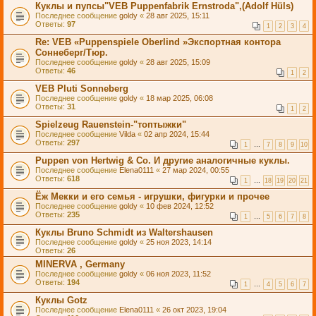
Куклы и пупсы"VEB Puppenfabrik Ernstroda",(Adolf Hüls)
Последнее сообщение
goldy
«
28 авг 2025, 15:11
Ответы:
97
1
2
3
4
Re: VEB «Puppenspiele Oberlind »Экспортная контора
Соннеберг/Тюр.
Последнее сообщение
goldy
«
28 авг 2025, 15:09
Ответы:
46
1
2
VEB Pluti Sonneberg
Последнее сообщение
goldy
«
18 мар 2025, 06:08
Ответы:
31
1
2
Spielzeug Rauenstein-"топтыжки"
Последнее сообщение
Vilda
«
02 апр 2024, 15:44
Ответы:
297
1
…
7
8
9
10
Puppen von Hertwig & Co. И другие аналогичные куклы.
Последнее сообщение
Elena0111
«
27 мар 2024, 00:55
Ответы:
618
1
…
18
19
20
21
Ёж Мекки и его семья - игрушки, фигурки и прочее
Последнее сообщение
goldy
«
10 фев 2024, 12:52
Ответы:
235
1
…
5
6
7
8
Куклы Bruno Schmidt из Waltershausen
Последнее сообщение
goldy
«
25 ноя 2023, 14:14
Ответы:
26
MINERVA , Germany
Последнее сообщение
goldy
«
06 ноя 2023, 11:52
Ответы:
194
1
…
4
5
6
7
Куклы Gotz
Последнее сообщение
Elena0111
«
26 окт 2023, 19:04