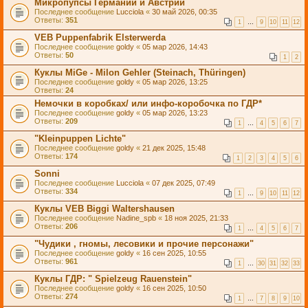
Микропупсы Германии и Австрии
Последнее сообщение
Lucciola
«
30 май 2026, 00:35
Ответы:
351
1
…
9
10
11
12
VEB Puppenfabrik Elsterwerda
Последнее сообщение
goldy
«
05 мар 2026, 14:43
Ответы:
50
1
2
Куклы MiGe - Milon Gehler (Steinach, Thüringen)
Последнее сообщение
goldy
«
05 мар 2026, 13:25
Ответы:
24
Немочки в коробках/ или инфо-коробочка по ГДР*
Последнее сообщение
goldy
«
05 мар 2026, 13:23
Ответы:
209
1
…
4
5
6
7
"Kleinpuppen Lichte"
Последнее сообщение
goldy
«
21 дек 2025, 15:48
Ответы:
174
1
2
3
4
5
6
Sonni
Последнее сообщение
Lucciola
«
07 дек 2025, 07:49
Ответы:
334
1
…
9
10
11
12
Куклы VEB Biggi Waltershausen
Последнее сообщение
Nadine_spb
«
18 ноя 2025, 21:33
Ответы:
206
1
…
4
5
6
7
"Чудики , гномы, лесовики и прочие персонажи"
Последнее сообщение
goldy
«
16 сен 2025, 10:55
Ответы:
961
1
…
30
31
32
33
Куклы ГДР: " Spielzeug Rauenstein"
Последнее сообщение
goldy
«
16 сен 2025, 10:50
Ответы:
274
1
…
7
8
9
10