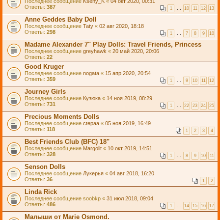
Последнее сообщение
Kseny_K
«
04 окт 2020, 00:31
Ответы:
387
1
…
10
11
12
13
Anne Geddes Baby Doll
Последнее сообщение
Taty
«
02 авг 2020, 18:18
Ответы:
298
1
…
7
8
9
10
Madame Alexander 7" Play Dolls: Travel Friends, Princess
Последнее сообщение
greyhawk
«
20 май 2020, 20:06
Ответы:
22
Good Kruger
Последнее сообщение
nogata
«
15 апр 2020, 20:54
Ответы:
359
1
…
9
10
11
12
Journey Girls
Последнее сообщение
Кузюка
«
14 ноя 2019, 08:29
Ответы:
731
1
…
22
23
24
25
Precious Moments Dolls
Последнее сообщение
ctepaa
«
05 ноя 2019, 16:49
Ответы:
118
1
2
3
4
Best Friends Club (BFC) 18"
Последнее сообщение
Margolit
«
10 окт 2019, 14:51
Ответы:
328
1
…
8
9
10
11
Senson Dolls
Последнее сообщение
Лукерья
«
04 авг 2018, 16:20
Ответы:
36
1
2
Linda Rick
Последнее сообщение
soobkp
«
31 июл 2018, 09:04
Ответы:
486
1
…
14
15
16
17
Малыши от Marie Osmond.