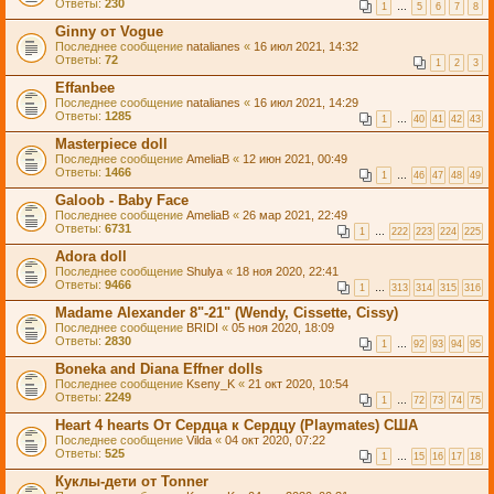
Ответы:
230
1
…
5
6
7
8
Ginny от Vogue
Последнее сообщение
natalianes
«
16 июл 2021, 14:32
Ответы:
72
1
2
3
Effanbee
Последнее сообщение
natalianes
«
16 июл 2021, 14:29
Ответы:
1285
1
…
40
41
42
43
Masterpiece doll
Последнее сообщение
AmeliaB
«
12 июн 2021, 00:49
Ответы:
1466
1
…
46
47
48
49
Galoob - Baby Face
Последнее сообщение
AmeliaB
«
26 мар 2021, 22:49
Ответы:
6731
1
…
222
223
224
225
Adora doll
Последнее сообщение
Shulya
«
18 ноя 2020, 22:41
Ответы:
9466
1
…
313
314
315
316
Madame Alexander 8"-21" (Wendy, Cissette, Cissy)
Последнее сообщение
BRIDI
«
05 ноя 2020, 18:09
Ответы:
2830
1
…
92
93
94
95
Boneka and Diana Effner dolls
Последнее сообщение
Kseny_K
«
21 окт 2020, 10:54
Ответы:
2249
1
…
72
73
74
75
Heart 4 hearts От Сердца к Сердцу (Playmates) США
Последнее сообщение
Vilda
«
04 окт 2020, 07:22
Ответы:
525
1
…
15
16
17
18
Куклы-дети от Tonner