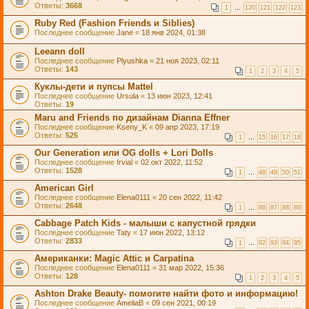
Ответы:
3668
1
…
120
121
122
123
Ruby Red (Fashion Friends и Siblies)
Последнее сообщение
Jane
«
18 янв 2024, 01:38
Leeann doll
Последнее сообщение
Plyushka
«
21 ноя 2023, 02:11
Ответы:
143
1
2
3
4
5
Куклы-дети и пупсы Mattel
Последнее сообщение
Ursula
«
13 июн 2023, 12:41
Ответы:
19
Maru and Friends по дизайнам Dianna Effner
Последнее сообщение
Kseny_K
«
09 апр 2023, 17:19
Ответы:
525
1
…
15
16
17
18
Our Generation или OG dolls + Lori Dolls
Последнее сообщение
Irvial
«
02 окт 2022, 11:52
Ответы:
1528
1
…
48
49
50
51
American Girl
Последнее сообщение
Elena0111
«
20 сен 2022, 11:42
Ответы:
2648
1
…
86
87
88
89
Cabbage Patch Kids - малыши с капустной грядки
Последнее сообщение
Taty
«
17 июн 2022, 13:12
Ответы:
2833
1
…
92
93
94
95
Американки: Magic Attic и Carpatina
Последнее сообщение
Elena0111
«
31 мар 2022, 15:36
Ответы:
128
1
2
3
4
5
Ashton Drake Beauty- помогите найти фото и информацию!
Последнее сообщение
AmeliaB
«
09 сен 2021, 00:19