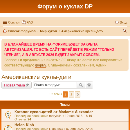
Форум о куклах DP
Ссылки
FAQ
Вход
Список форумов
Мир кукол
Американские куклы-дети
ои
В БЛИЖАЙШЕЕ ВРЕМЯ НА ФОРУМЕ БУДЕТ ЗАКРЫТА
ск
АВТОРИЗАЦИЯ, ТО ЕСТЬ САЙТ ПЕРЕЙДЕТ В РЕЖИМ "ТОЛЬКО
ЧТЕНИЕ", А В АВГУСТЕ 2026 БУДЕТ ЗАКРЫТ СОВСЕМ.
Вопросы и предложения писать в ЛС аккаунта admin или направлять в
соответствующую
форму
. С уважением и сожалением, Админ.
Американские куклы-дети
Новая тема
52 темы
1
2
Темы
Каталог кукол-детей от Madame Alexander
Последнее сообщение
maryialis
«
12 ноя 2016, 18:19
Ответы:
24
Helen Kish
Последнее сообщение
Olga0453
«
07 апр 2026, 22:20