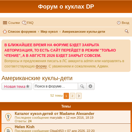
Форум о куклах DP
Ссылки
FAQ
Вход
Список форумов
Мир кукол
Американские куклы-дети
ои
В БЛИЖАЙШЕЕ ВРЕМЯ НА ФОРУМЕ БУДЕТ ЗАКРЫТА
ск
АВТОРИЗАЦИЯ, ТО ЕСТЬ САЙТ ПЕРЕЙДЕТ В РЕЖИМ "ТОЛЬКО
ЧТЕНИЕ", А В АВГУСТЕ 2026 БУДЕТ ЗАКРЫТ СОВСЕМ.
Вопросы и предложения писать в ЛС аккаунта admin или направлять в
соответствующую
форму
. С уважением и сожалением, Админ.
Американские куклы-дети
Новая тема
52 темы
1
2
Темы
Каталог кукол-детей от Madame Alexander
Последнее сообщение
maryialis
«
12 ноя 2016, 18:19
Ответы:
24
Helen Kish
Последнее сообщение
Olga0453
«
07 апр 2026, 22:20