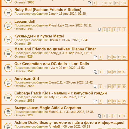
Ответы:
3668
1
…
120
121
122
123
Ruby Red (Fashion Friends и Siblies)
Последнее сообщение
Jane
«
18 янв 2024, 01:38
Leeann doll
Последнее сообщение
Plyushka
«
21 ноя 2023, 02:11
Ответы:
143
1
2
3
4
5
Куклы-дети и пупсы Mattel
Последнее сообщение
Ursula
«
13 июн 2023, 12:41
Ответы:
19
Maru and Friends по дизайнам Dianna Effner
Последнее сообщение
Kseny_K
«
09 апр 2023, 17:19
Ответы:
525
1
…
15
16
17
18
Our Generation или OG dolls + Lori Dolls
Последнее сообщение
Irvial
«
02 окт 2022, 11:52
Ответы:
1528
1
…
48
49
50
51
American Girl
Последнее сообщение
Elena0111
«
20 сен 2022, 11:42
Ответы:
2648
1
…
86
87
88
89
Cabbage Patch Kids - малыши с капустной грядки
Последнее сообщение
Taty
«
17 июн 2022, 13:12
Ответы:
2833
1
…
92
93
94
95
Американки: Magic Attic и Carpatina
Последнее сообщение
Elena0111
«
31 мар 2022, 15:36
Ответы:
128
1
2
3
4
5
Ashton Drake Beauty- помогите найти фото и информацию!
Последнее сообщение
AmeliaB
«
09 сен 2021, 00:19