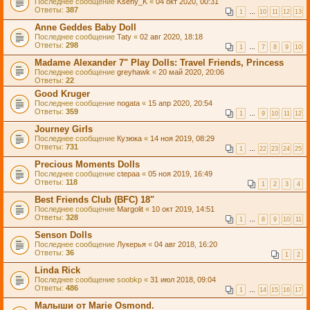
Последнее сообщение
Kseny_K
«
04 окт 2020, 00:31
Ответы:
387
1
…
10
11
12
13
Anne Geddes Baby Doll
Последнее сообщение
Taty
«
02 авг 2020, 18:18
Ответы:
298
1
…
7
8
9
10
Madame Alexander 7" Play Dolls: Travel Friends, Princess
Последнее сообщение
greyhawk
«
20 май 2020, 20:06
Ответы:
22
Good Kruger
Последнее сообщение
nogata
«
15 апр 2020, 20:54
Ответы:
359
1
…
9
10
11
12
Journey Girls
Последнее сообщение
Кузюка
«
14 ноя 2019, 08:29
Ответы:
731
1
…
22
23
24
25
Precious Moments Dolls
Последнее сообщение
ctepaa
«
05 ноя 2019, 16:49
Ответы:
118
1
2
3
4
Best Friends Club (BFC) 18"
Последнее сообщение
Margolit
«
10 окт 2019, 14:51
Ответы:
328
1
…
8
9
10
11
Senson Dolls
Последнее сообщение
Лукерья
«
04 авг 2018, 16:20
Ответы:
36
1
2
Linda Rick
Последнее сообщение
soobkp
«
31 июл 2018, 09:04
Ответы:
486
1
…
14
15
16
17
Малыши от Marie Osmond.