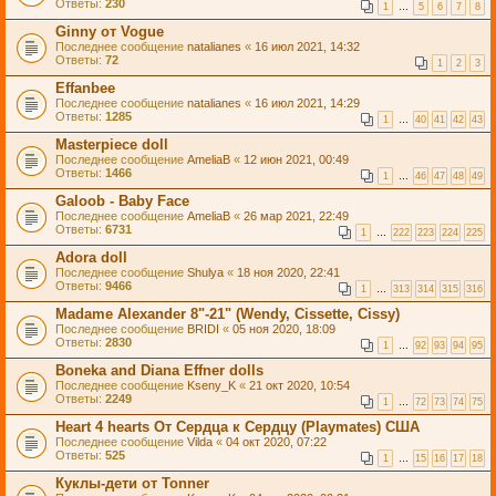
Ответы:
230
1
…
5
6
7
8
Ginny от Vogue
Последнее сообщение
natalianes
«
16 июл 2021, 14:32
Ответы:
72
1
2
3
Effanbee
Последнее сообщение
natalianes
«
16 июл 2021, 14:29
Ответы:
1285
1
…
40
41
42
43
Masterpiece doll
Последнее сообщение
AmeliaB
«
12 июн 2021, 00:49
Ответы:
1466
1
…
46
47
48
49
Galoob - Baby Face
Последнее сообщение
AmeliaB
«
26 мар 2021, 22:49
Ответы:
6731
1
…
222
223
224
225
Adora doll
Последнее сообщение
Shulya
«
18 ноя 2020, 22:41
Ответы:
9466
1
…
313
314
315
316
Madame Alexander 8"-21" (Wendy, Cissette, Cissy)
Последнее сообщение
BRIDI
«
05 ноя 2020, 18:09
Ответы:
2830
1
…
92
93
94
95
Boneka and Diana Effner dolls
Последнее сообщение
Kseny_K
«
21 окт 2020, 10:54
Ответы:
2249
1
…
72
73
74
75
Heart 4 hearts От Сердца к Сердцу (Playmates) США
Последнее сообщение
Vilda
«
04 окт 2020, 07:22
Ответы:
525
1
…
15
16
17
18
Куклы-дети от Tonner