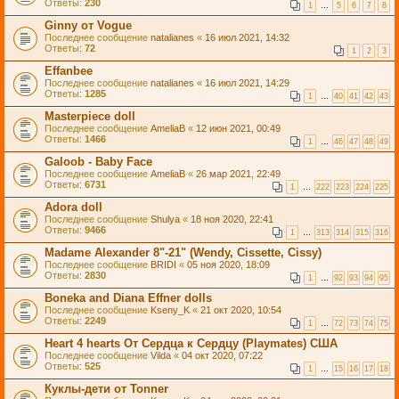
Ответы:
230
1
…
5
6
7
8
Ginny от Vogue
Последнее сообщение
natalianes
«
16 июл 2021, 14:32
Ответы:
72
1
2
3
Effanbee
Последнее сообщение
natalianes
«
16 июл 2021, 14:29
Ответы:
1285
1
…
40
41
42
43
Masterpiece doll
Последнее сообщение
AmeliaB
«
12 июн 2021, 00:49
Ответы:
1466
1
…
46
47
48
49
Galoob - Baby Face
Последнее сообщение
AmeliaB
«
26 мар 2021, 22:49
Ответы:
6731
1
…
222
223
224
225
Adora doll
Последнее сообщение
Shulya
«
18 ноя 2020, 22:41
Ответы:
9466
1
…
313
314
315
316
Madame Alexander 8"-21" (Wendy, Cissette, Cissy)
Последнее сообщение
BRIDI
«
05 ноя 2020, 18:09
Ответы:
2830
1
…
92
93
94
95
Boneka and Diana Effner dolls
Последнее сообщение
Kseny_K
«
21 окт 2020, 10:54
Ответы:
2249
1
…
72
73
74
75
Heart 4 hearts От Сердца к Сердцу (Playmates) США
Последнее сообщение
Vilda
«
04 окт 2020, 07:22
Ответы:
525
1
…
15
16
17
18
Куклы-дети от Tonner