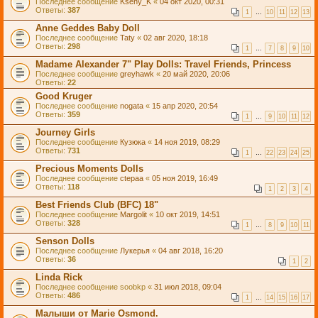
Последнее сообщение
Kseny_K
«
04 окт 2020, 00:31
Ответы:
387
1
…
10
11
12
13
Anne Geddes Baby Doll
Последнее сообщение
Taty
«
02 авг 2020, 18:18
Ответы:
298
1
…
7
8
9
10
Madame Alexander 7" Play Dolls: Travel Friends, Princess
Последнее сообщение
greyhawk
«
20 май 2020, 20:06
Ответы:
22
Good Kruger
Последнее сообщение
nogata
«
15 апр 2020, 20:54
Ответы:
359
1
…
9
10
11
12
Journey Girls
Последнее сообщение
Кузюка
«
14 ноя 2019, 08:29
Ответы:
731
1
…
22
23
24
25
Precious Moments Dolls
Последнее сообщение
ctepaa
«
05 ноя 2019, 16:49
Ответы:
118
1
2
3
4
Best Friends Club (BFC) 18"
Последнее сообщение
Margolit
«
10 окт 2019, 14:51
Ответы:
328
1
…
8
9
10
11
Senson Dolls
Последнее сообщение
Лукерья
«
04 авг 2018, 16:20
Ответы:
36
1
2
Linda Rick
Последнее сообщение
soobkp
«
31 июл 2018, 09:04
Ответы:
486
1
…
14
15
16
17
Малыши от Marie Osmond.