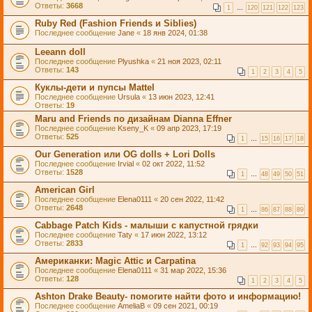
Ответы:
3668
1
…
120
121
122
123
Ruby Red (Fashion Friends и Siblies)
Последнее сообщение
Jane
«
18 янв 2024, 01:38
Leeann doll
Последнее сообщение
Plyushka
«
21 ноя 2023, 02:11
Ответы:
143
1
2
3
4
5
Куклы-дети и пупсы Mattel
Последнее сообщение
Ursula
«
13 июн 2023, 12:41
Ответы:
19
Maru and Friends по дизайнам Dianna Effner
Последнее сообщение
Kseny_K
«
09 апр 2023, 17:19
Ответы:
525
1
…
15
16
17
18
Our Generation или OG dolls + Lori Dolls
Последнее сообщение
Irvial
«
02 окт 2022, 11:52
Ответы:
1528
1
…
48
49
50
51
American Girl
Последнее сообщение
Elena0111
«
20 сен 2022, 11:42
Ответы:
2648
1
…
86
87
88
89
Cabbage Patch Kids - малыши с капустной грядки
Последнее сообщение
Taty
«
17 июн 2022, 13:12
Ответы:
2833
1
…
92
93
94
95
Американки: Magic Attic и Carpatina
Последнее сообщение
Elena0111
«
31 мар 2022, 15:36
Ответы:
128
1
2
3
4
5
Ashton Drake Beauty- помогите найти фото и информацию!
Последнее сообщение
AmeliaB
«
09 сен 2021, 00:19