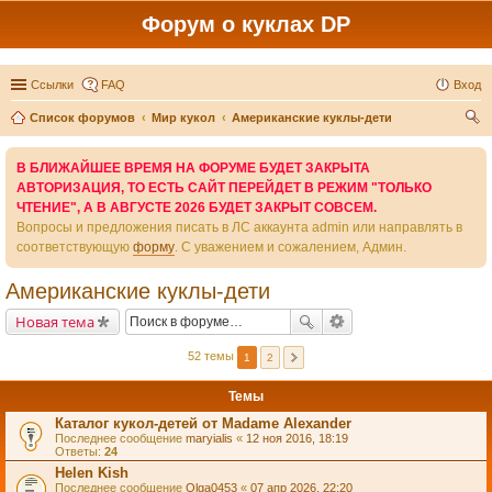
Форум о куклах DP
Ссылки
FAQ
Вход
Список форумов
Мир кукол
Американские куклы-дети
ои
В БЛИЖАЙШЕЕ ВРЕМЯ НА ФОРУМЕ БУДЕТ ЗАКРЫТА
ск
АВТОРИЗАЦИЯ, ТО ЕСТЬ САЙТ ПЕРЕЙДЕТ В РЕЖИМ "ТОЛЬКО
ЧТЕНИЕ", А В АВГУСТЕ 2026 БУДЕТ ЗАКРЫТ СОВСЕМ.
Вопросы и предложения писать в ЛС аккаунта admin или направлять в
соответствующую
форму
. С уважением и сожалением, Админ.
Американские куклы-дети
Новая тема
52 темы
1
2
Темы
Каталог кукол-детей от Madame Alexander
Последнее сообщение
maryialis
«
12 ноя 2016, 18:19
Ответы:
24
Helen Kish
Последнее сообщение
Olga0453
«
07 апр 2026, 22:20