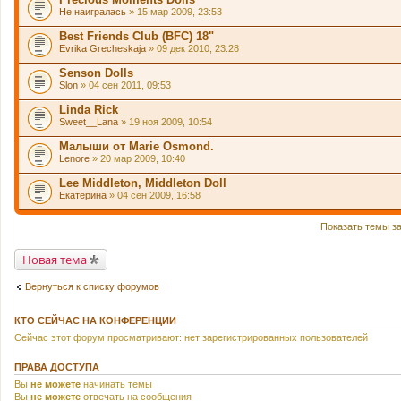
Не наигралась
» 15 мар 2009, 23:53
Best Friends Club (BFC) 18"
Evrika Grecheskaja
» 09 дек 2010, 23:28
Senson Dolls
Slon
» 04 сен 2011, 09:53
Linda Rick
Sweet__Lana
» 19 ноя 2009, 10:54
Малыши от Marie Osmond.
Lenore
» 20 мар 2009, 10:40
Lee Middleton, Middleton Doll
Екатерина
» 04 сен 2009, 16:58
Показать темы з
Новая тема
Вернуться к списку форумов
КТО СЕЙЧАС НА КОНФЕРЕНЦИИ
Сейчас этот форум просматривают: нет зарегистрированных пользователей
ПРАВА ДОСТУПА
Вы
не можете
начинать темы
Вы
не можете
отвечать на сообщения