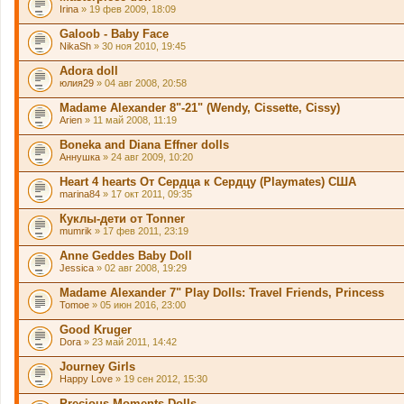
Irina
» 19 фев 2009, 18:09
Galoob - Baby Face
NikaSh
» 30 ноя 2010, 19:45
Adora doll
юлия29
» 04 авг 2008, 20:58
Madame Alexander 8"-21" (Wendy, Cissette, Cissy)
Arien
» 11 май 2008, 11:19
Boneka and Diana Effner dolls
Аннушка
» 24 авг 2009, 10:20
Heart 4 hearts От Сердца к Сердцу (Playmates) США
marina84
» 17 окт 2011, 09:35
Куклы-дети от Tonner
mumrik
» 17 фев 2011, 23:19
Anne Geddes Baby Doll
Jessica
» 02 авг 2008, 19:29
Madame Alexander 7" Play Dolls: Travel Friends, Princess
Tomoe
» 05 июн 2016, 23:00
Good Kruger
Dora
» 23 май 2011, 14:42
Journey Girls
Happy Love
» 19 сен 2012, 15:30
Precious Moments Dolls