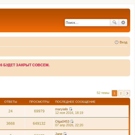
Вход
26 БУДЕТ ЗАКРЫТ СОВСЕМ.
52 темы
1
2
ОТВЕТЫ
ПРОСМОТРЫ
ПОСЛЕДНЕЕ СООБЩЕНИЕ
maryialis
24
69979
П
12 ноя 2016, 18:19
е
р
Olga0453
е
3668
649132
П
07 апр 2026, 22:20
й
е
т
р
Jane
и