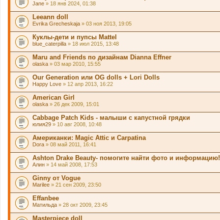
Jane
» 18 янв 2024, 01:38
Leeann doll
Evrika Grecheskaja
» 03 ноя 2013, 19:05
Куклы-дети и пупсы Mattel
blue_caterpilla
» 18 июл 2015, 13:48
Maru and Friends по дизайнам Dianna Effner
olaska
» 03 мар 2010, 15:55
Our Generation или OG dolls + Lori Dolls
Happy Love
» 12 апр 2013, 16:22
American Girl
olaska
» 26 дек 2009, 15:01
Cabbage Patch Kids - малыши с капустной грядки
юлия29
» 10 авг 2008, 10:48
Американки: Magic Attic и Carpatina
Dora
» 08 май 2011, 16:41
Ashton Drake Beauty- помогите найти фото и информацию!
Алин
» 14 май 2008, 17:53
Ginny от Vogue
Marilee
» 21 сен 2009, 23:50
Effanbee
Матильда
» 28 окт 2009, 23:45
Masterpiece doll