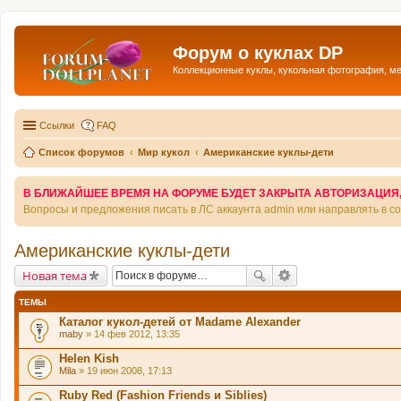
Форум о куклах DP
Коллекционные куклы, кукольная фотография, м
Ссылки
FAQ
Список форумов
Мир кукол
Американские куклы-дети
В БЛИЖАЙШЕЕ ВРЕМЯ НА ФОРУМЕ БУДЕТ ЗАКРЫТА АВТОРИЗАЦИЯ, Т
Вопросы и предложения писать в ЛС аккаунта admin или направлять в 
Американские куклы-дети
Новая тема
ТЕМЫ
Каталог кукол-детей от Madame Alexander
maby
» 14 фев 2012, 13:35
Helen Kish
Mila
» 19 июн 2008, 17:13
Ruby Red (Fashion Friends и Siblies)