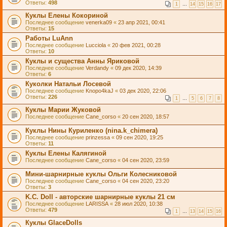
Ответы:
498
1
…
14
15
16
17
Куклы Елены Кокориной
Последнее сообщение
venerka09
«
23 апр 2021, 00:41
Ответы:
15
Работы LuAnn
Последнее сообщение
Lucciola
«
20 фев 2021, 00:28
Ответы:
10
Куклы и существа Анны Яриковой
Последнее сообщение
Verdandy
«
09 дек 2020, 14:39
Ответы:
6
Куколки Натальи Лосевой
Последнее сообщение
Knopo4kaJ
«
03 дек 2020, 22:06
Ответы:
226
1
…
5
6
7
8
Куклы Марии Жуковой
Последнее сообщение
Cane_corso
«
20 сен 2020, 18:57
Куклы Нины Куриленко (nina.k_chimera)
Последнее сообщение
prinzessa
«
09 сен 2020, 19:25
Ответы:
11
Куклы Елены Калягиной
Последнее сообщение
Cane_corso
«
04 сен 2020, 23:59
Мини-шарнирные куклы Ольги Колесниковой
Последнее сообщение
Cane_corso
«
04 сен 2020, 23:20
Ответы:
3
K.C. Doll - авторские шарнирные куклы 21 см
Последнее сообщение
LARISSA
«
28 июл 2020, 10:38
Ответы:
479
1
…
13
14
15
16
Куклы GlaceDolls