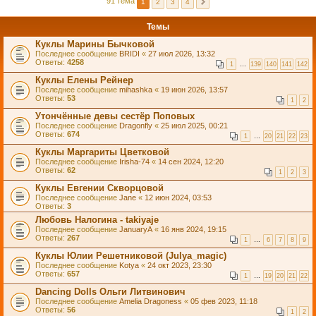
91 тема
1
2
3
4
Темы
Куклы Марины Бычковой
Последнее сообщение
BRIDI
«
27 июл 2026, 13:32
Ответы:
4258
1
…
139
140
141
142
Куклы Елены Рейнер
Последнее сообщение
mihashka
«
19 июн 2026, 13:57
Ответы:
53
1
2
Утончённые девы сестёр Поповых
Последнее сообщение
Dragonfly
«
25 июл 2025, 00:21
Ответы:
674
1
…
20
21
22
23
Куклы Маргариты Цветковой
Последнее сообщение
Irisha-74
«
14 сен 2024, 12:20
Ответы:
62
1
2
3
Куклы Евгении Скворцовой
Последнее сообщение
Jane
«
12 июн 2024, 03:53
Ответы:
3
Любовь Налогина - takiyaje
Последнее сообщение
JanuaryA
«
16 янв 2024, 19:15
Ответы:
267
1
…
6
7
8
9
Куклы Юлии Решетниковой (Julya_magic)
Последнее сообщение
Kotya
«
24 окт 2023, 23:30
Ответы:
657
1
…
19
20
21
22
Dancing Dolls Ольги Литвинович
Последнее сообщение
Amelia Dragoness
«
05 фев 2023, 11:18
Ответы:
56
1
2