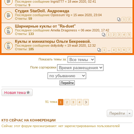
Последнее сообщение
Ingrid777
«
18 июн 2020, 02:41
Ответы:
9
Студия StarDoll. Андромеда
Последнее сообщение
Opossum Vg
«
15 июн 2020, 23:04
Ответы:
59
1
2
Шарнирные куклы от "Ra-duet"
Последнее сообщение
Amelia Dragoness
«
06 июн 2020, 17:42
Ответы:
133
1
2
3
4
5
Куклы и миниатюры Ольги Бекреевой.
Последнее сообщение
dollydolly
«
19 май 2020, 12:32
Ответы:
185
1
…
4
5
6
7
Показать темы за:
Поле сортировки
Новая тема
91 тема
1
2
3
4
Перейти
КТО СЕЙЧАС НА КОНФЕРЕНЦИИ
Сейчас этот форум просматривают: нет зарегистрированных пользователей