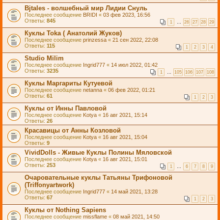
Bjtales - волшебный мир Лидии Снуль
Последнее сообщение
BRIDI
«
03 фев 2023, 16:56
Ответы:
845
1
…
26
27
28
29
Куклы Toka ( Анатолий Жуков)
Последнее сообщение
prinzessa
«
21 сен 2022, 22:08
Ответы:
115
1
2
3
4
Studio Milim
Последнее сообщение
Ingrid777
«
14 июл 2022, 01:42
Ответы:
3235
1
…
105
106
107
108
Куклы Маргариты Кутуевой
Последнее сообщение
netanna
«
06 фев 2022, 01:21
Ответы:
61
1
2
3
Куклы от Инны Павловой
Последнее сообщение
Kotya
«
16 авг 2021, 15:14
Ответы:
26
Красавицы от Анны Козловой
Последнее сообщение
Kotya
«
16 авг 2021, 15:04
Ответы:
9
VividDolls - Живые Куклы Полины Мяловской
Последнее сообщение
Kotya
«
16 авг 2021, 15:01
Ответы:
253
1
…
6
7
8
9
Очаровательные куклы Татьяны Трифоновой
(Triffonyartwork)
Последнее сообщение
Ingrid777
«
14 май 2021, 13:28
Ответы:
67
1
2
3
Куклы от Nothing Sapiens
Последнее сообщение
missflame
«
08 май 2021, 14:50