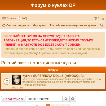
Форум о куклах DP
Ссылки
FAQ
Вход
Список форумов
Мир кукол
Российские коллекционные куклы
ои
В БЛИЖАЙШЕЕ ВРЕМЯ НА ФОРУМЕ БУДЕТ ЗАКРЫТА
ск
АВТОРИЗАЦИЯ, ТО ЕСТЬ САЙТ ПЕРЕЙДЕТ В РЕЖИМ "ТОЛЬКО
ЧТЕНИЕ", А В АВГУСТЕ 2026 БУДЕТ ЗАКРЫТ СОВСЕМ.
Вопросы и предложения писать в ЛС аккаунта admin или направлять в
соответствующую
форму
. С уважением и сожалением, Админ.
Российские коллекционные куклы
Форум
Куклы SUPERNOVA DOLLS (exMOOQLA)
Место, где встречаются и общаются поклонники кукол MOOQLA -
российских коллекционных кукол от московского дизайнера
Полины Волошиной.
Темы:
54
Новая тема