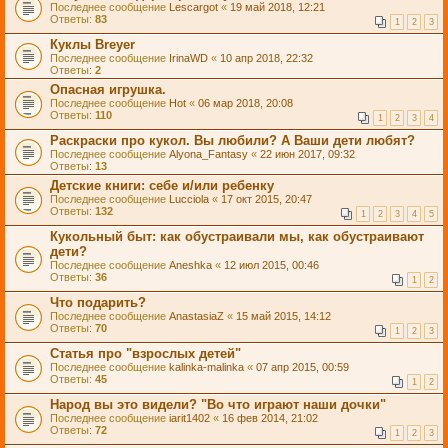
Последнее сообщение
Lescargot
«
19 май 2018, 12:21
Ответы:
83
1
2
3
Куклы Breyer
Последнее сообщение
IrinaWD
«
10 апр 2018, 22:32
Ответы:
2
Опасная игрушка.
Последнее сообщение
Hot
«
06 мар 2018, 20:08
Ответы:
110
1
2
3
4
Раскраски про кукол. Вы любили? А Ваши дети любят?
Последнее сообщение
Alyona_Fantasy
«
22 июн 2017, 09:32
Ответы:
13
Детские книги: себе и/или ребенку
Последнее сообщение
Lucciola
«
17 окт 2015, 20:47
Ответы:
132
1
2
3
4
5
Кукольный быт: как обустраивали мы, как обустраивают
дети?
Последнее сообщение
Aneshka
«
12 июл 2015, 00:46
Ответы:
36
1
2
Что подарить?
Последнее сообщение
AnastasiaZ
«
15 май 2015, 14:12
Ответы:
70
1
2
3
Статья про "взрослых детей"
Последнее сообщение
kalinka-malinka
«
07 апр 2015, 00:59
Ответы:
45
1
2
Народ вы это видели? "Во что играют наши дочки"
Последнее сообщение
iarit1402
«
16 фев 2014, 21:02
Ответы:
72
1
2
3