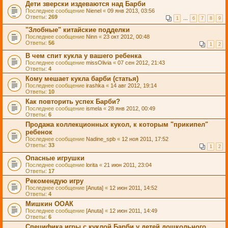
Дети зверски издеваются над Барби
Последнее сообщение
Nienel
«
09 янв 2013, 03:56
Ответы:
269
1
…
6
7
8
9
"Злобные" китайские подделки
Последнее сообщение
Ninn
«
23 окт 2012, 00:48
Ответы:
56
1
2
В чем спит кукла у вашего ребенка
Последнее сообщение
missOlivia
«
07 сен 2012, 21:43
Ответы:
4
Кому мешает кукла барби (статья)
Последнее сообщение
irashka
«
14 авг 2012, 19:14
Ответы:
10
Как повторить успех Барби?
Последнее сообщение
ismela
«
28 янв 2012, 00:49
Ответы:
6
Продажа коллекционных кукол, к которым "прикипел"
ребенок
Последнее сообщение
Nadine_spb
«
12 ноя 2011, 17:52
Ответы:
33
1
2
Опасные игрушки
Последнее сообщение
lorita
«
21 июн 2011, 23:04
Ответы:
17
Рекомендую игру
Последнее сообщение
[Anuta]
«
12 июн 2011, 14:52
Ответы:
4
Мишкин ООАК
Последнее сообщение
[Anuta]
«
12 июн 2011, 14:49
Ответы:
6
Специфика игры с куклой Барби у детей дошкольного