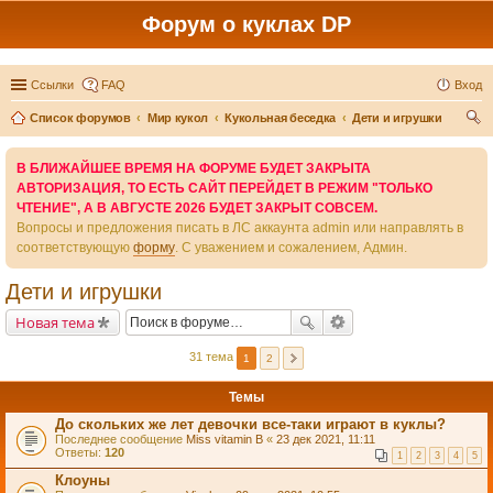
Форум о куклах DP
Ссылки
FAQ
Вход
Список форумов
Мир кукол
Кукольная беседка
Дети и игрушки
ои
В БЛИЖАЙШЕЕ ВРЕМЯ НА ФОРУМЕ БУДЕТ ЗАКРЫТА
ск
АВТОРИЗАЦИЯ, ТО ЕСТЬ САЙТ ПЕРЕЙДЕТ В РЕЖИМ "ТОЛЬКО
ЧТЕНИЕ", А В АВГУСТЕ 2026 БУДЕТ ЗАКРЫТ СОВСЕМ.
Вопросы и предложения писать в ЛС аккаунта admin или направлять в
соответствующую
форму
. С уважением и сожалением, Админ.
Дети и игрушки
Новая тема
31 тема
1
2
Темы
До скольких же лет девочки все-таки играют в куклы?
Последнее сообщение
Miss vitamin B
«
23 дек 2021, 11:11
Ответы:
120
1
2
3
4
5
Клоуны