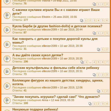
Последнее сообщение
Viasha
«
09 мар 2021, 10:55
Ответы:
76
1
2
3
С какими куклами играли Вы и с какими играют Ваши
дети?
Последнее сообщение
Efedrin
«
25 июн 2020, 15:55
Ответы:
177
1
2
3
4
5
6
Кукла Барби (и другие fashion-dolls) и детская психика?
Последнее сообщение
elliester2089
«
10 авг 2019, 20:44
Ответы:
87
1
2
3
Как говорить с детьми о покупке дорогой куклы для
мамы?
Последнее сообщение
elliester2089
«
10 авг 2019, 20:38
Ответы:
31
1
2
А вы даёте своих кукол детям?
Последнее сообщение
elliester2089
«
10 авг 2019, 20:35
Ответы:
196
1
…
4
5
6
7
Детские мультфильмы и фильмы себе и/или ребенку
Последнее сообщение
elliester2089
«
10 авг 2019, 20:31
Ответы:
73
1
2
3
Коллекции фигурок из нашего детства: киндеры, щенки,
котята.
Последнее сообщение
elliester2089
«
10 авг 2019, 12:06
Ответы:
41
1
2
"Зачем покупать игрушки? сделай сам!" Что думаете?
Последнее сообщение
Anna
«
12 янв 2019, 05:33
Ответы:
100
1
2
3
4
Ненужные подарки ребенку!