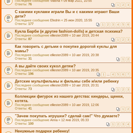
Последнее сообщение
Viasha
«
09 мар 2021, 10:55
Ответы:
76
1
2
3
С какими куклами играли Вы и с какими играют Ваши
дети?
Последнее сообщение
Efedrin
«
25 июн 2020, 15:55
Ответы:
177
1
2
3
4
5
6
Кукла Барби (и другие fashion-dolls) и детская психика?
Последнее сообщение
elliester2089
«
10 авг 2019, 20:44
Ответы:
87
1
2
3
Как говорить с детьми о покупке дорогой куклы для
мамы?
Последнее сообщение
elliester2089
«
10 авг 2019, 20:38
Ответы:
31
1
2
А вы даёте своих кукол детям?
Последнее сообщение
elliester2089
«
10 авг 2019, 20:35
Ответы:
196
1
…
4
5
6
7
Детские мультфильмы и фильмы себе и/или ребенку
Последнее сообщение
elliester2089
«
10 авг 2019, 20:31
Ответы:
73
1
2
3
Коллекции фигурок из нашего детства: киндеры, щенки,
котята.
Последнее сообщение
elliester2089
«
10 авг 2019, 12:06
Ответы:
41
1
2
"Зачем покупать игрушки? сделай сам!" Что думаете?
Последнее сообщение
Anna
«
12 янв 2019, 05:33
Ответы:
100
1
2
3
4
Ненужные подарки ребенку!