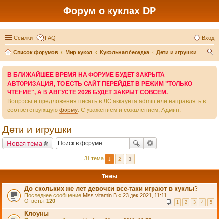
Форум о куклах DP
Ссылки
FAQ
Вход
Список форумов
Мир кукол
Кукольная беседка
Дети и игрушки
ои
В БЛИЖАЙШЕЕ ВРЕМЯ НА ФОРУМЕ БУДЕТ ЗАКРЫТА
ск
АВТОРИЗАЦИЯ, ТО ЕСТЬ САЙТ ПЕРЕЙДЕТ В РЕЖИМ "ТОЛЬКО
ЧТЕНИЕ", А В АВГУСТЕ 2026 БУДЕТ ЗАКРЫТ СОВСЕМ.
Вопросы и предложения писать в ЛС аккаунта admin или направлять в
соответствующую
форму
. С уважением и сожалением, Админ.
Дети и игрушки
Новая тема
31 тема
1
2
Темы
До скольких же лет девочки все-таки играют в куклы?
Последнее сообщение
Miss vitamin B
«
23 дек 2021, 11:11
Ответы:
120
1
2
3
4
5
Клоуны