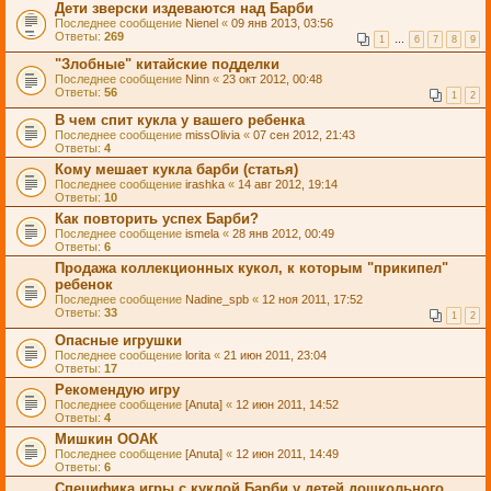
Дети зверски издеваются над Барби
Последнее сообщение
Nienel
«
09 янв 2013, 03:56
Ответы:
269
1
…
6
7
8
9
"Злобные" китайские подделки
Последнее сообщение
Ninn
«
23 окт 2012, 00:48
Ответы:
56
1
2
В чем спит кукла у вашего ребенка
Последнее сообщение
missOlivia
«
07 сен 2012, 21:43
Ответы:
4
Кому мешает кукла барби (статья)
Последнее сообщение
irashka
«
14 авг 2012, 19:14
Ответы:
10
Как повторить успех Барби?
Последнее сообщение
ismela
«
28 янв 2012, 00:49
Ответы:
6
Продажа коллекционных кукол, к которым "прикипел"
ребенок
Последнее сообщение
Nadine_spb
«
12 ноя 2011, 17:52
Ответы:
33
1
2
Опасные игрушки
Последнее сообщение
lorita
«
21 июн 2011, 23:04
Ответы:
17
Рекомендую игру
Последнее сообщение
[Anuta]
«
12 июн 2011, 14:52
Ответы:
4
Мишкин ООАК
Последнее сообщение
[Anuta]
«
12 июн 2011, 14:49
Ответы:
6
Специфика игры с куклой Барби у детей дошкольного