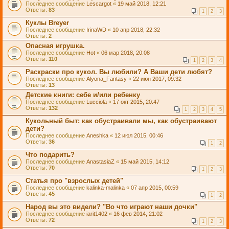
Последнее сообщение
Lescargot
«
19 май 2018, 12:21
Ответы:
83
1
2
3
Куклы Breyer
Последнее сообщение
IrinaWD
«
10 апр 2018, 22:32
Ответы:
2
Опасная игрушка.
Последнее сообщение
Hot
«
06 мар 2018, 20:08
Ответы:
110
1
2
3
4
Раскраски про кукол. Вы любили? А Ваши дети любят?
Последнее сообщение
Alyona_Fantasy
«
22 июн 2017, 09:32
Ответы:
13
Детские книги: себе и/или ребенку
Последнее сообщение
Lucciola
«
17 окт 2015, 20:47
Ответы:
132
1
2
3
4
5
Кукольный быт: как обустраивали мы, как обустраивают
дети?
Последнее сообщение
Aneshka
«
12 июл 2015, 00:46
Ответы:
36
1
2
Что подарить?
Последнее сообщение
AnastasiaZ
«
15 май 2015, 14:12
Ответы:
70
1
2
3
Статья про "взрослых детей"
Последнее сообщение
kalinka-malinka
«
07 апр 2015, 00:59
Ответы:
45
1
2
Народ вы это видели? "Во что играют наши дочки"
Последнее сообщение
iarit1402
«
16 фев 2014, 21:02
Ответы:
72
1
2
3