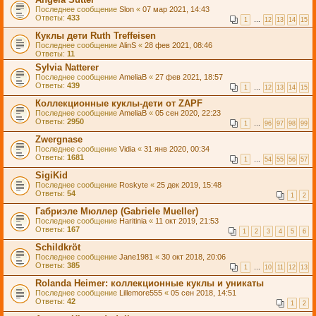
Последнее сообщение
Slon
«
07 мар 2021, 14:43
Ответы:
433
1
…
12
13
14
15
Куклы дети Ruth Treffeisen
Последнее сообщение
AlinS
«
28 фев 2021, 08:46
Ответы:
11
Sylvia Natterer
Последнее сообщение
AmeliaB
«
27 фев 2021, 18:57
Ответы:
439
1
…
12
13
14
15
Коллекционные куклы-дети от ZAPF
Последнее сообщение
AmeliaB
«
05 сен 2020, 22:23
Ответы:
2950
1
…
96
97
98
99
Zwergnase
Последнее сообщение
Vidia
«
31 янв 2020, 00:34
Ответы:
1681
1
…
54
55
56
57
SigiKid
Последнее сообщение
Roskyte
«
25 дек 2019, 15:48
Ответы:
54
1
2
Габриэле Мюллер (Gabriele Mueller)
Последнее сообщение
Haritinia
«
11 окт 2019, 21:53
Ответы:
167
1
2
3
4
5
6
Schildkröt
Последнее сообщение
Jane1981
«
30 окт 2018, 20:06
Ответы:
385
1
…
10
11
12
13
Rolanda Heimer: коллекционные куклы и уникаты
Последнее сообщение
Lillemore555
«
05 сен 2018, 14:51
Ответы:
42
1
2