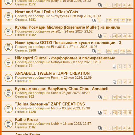
Последнее сообщение
goldy
«
19 июн 2026, 15:22
Ответы:
1172
1
…
37
38
39
40
Heart and Soul Dolls / Kidz'n'Cats
Последнее сообщение
svetlysy933
«
28 мар 2026, 08:13
Ответы:
3981
1
…
130
131
132
133
Куклы Розмари Мюллер (Rosemarie Muller) из винила
Последнее сообщение
okta01
«
24 янв 2026, 23:52
Ответы:
1082
1
…
34
35
36
37
Наши куклы GOTZ! Показываем кукол и коллекции - 3
Последнее сообщение
Elena0111
«
27 сен 2025, 18:07
Ответы:
6208
1
…
204
205
206
207
Hildegard Gunzel - фарфоровые и полиуретановые
Последнее сообщение
Natalya Kom
«
07 апр 2025, 12:57
Ответы:
74
1
2
3
ANNABELL TWEEN от ZAPF CREATION
Последнее сообщение
Pomm
«
26 ноя 2024, 11:09
Ответы:
85
1
2
3
Куклы-малыши: BabyBorn, Chou-Chou, Annabell
Последнее сообщение
Sofie
«
25 дек 2023, 18:29
Ответы:
982
1
…
30
31
32
33
"Jolina балерина" ZAPF CREATIONS
Последнее сообщение
Mirra
«
03 дек 2023, 19:38
Ответы:
1428
1
…
45
46
47
48
Kathe Kruse
Последнее сообщение
luchik
«
16 апр 2022, 12:57
Ответы:
1187
1
…
37
38
39
40
Angela Sutter