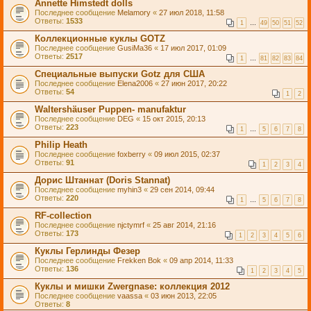
Annette Himstedt dolls
Последнее сообщение
Melamory
«
27 июл 2018, 11:58
Ответы:
1533
1
…
49
50
51
52
Коллекционные куклы GOTZ
Последнее сообщение
GusiMa36
«
17 июл 2017, 01:09
Ответы:
2517
1
…
81
82
83
84
Специальные выпуски Gotz для США
Последнее сообщение
Elena2006
«
27 июн 2017, 20:22
Ответы:
54
1
2
Waltershäuser Puppen- manufaktur
Последнее сообщение
DEG
«
15 окт 2015, 20:13
Ответы:
223
1
…
5
6
7
8
Philip Heath
Последнее сообщение
foxberry
«
09 июл 2015, 02:37
Ответы:
91
1
2
3
4
Дорис Штаннат (Doris Stannat)
Последнее сообщение
myhin3
«
29 сен 2014, 09:44
Ответы:
220
1
…
5
6
7
8
RF-collection
Последнее сообщение
njctymrf
«
25 авг 2014, 21:16
Ответы:
173
1
2
3
4
5
6
Куклы Герлинды Фезер
Последнее сообщение
Frekken Bok
«
09 апр 2014, 11:33
Ответы:
136
1
2
3
4
5
Куклы и мишки Zwergnase: коллекция 2012
Последнее сообщение
vaassa
«
03 июн 2013, 22:05
Ответы:
8