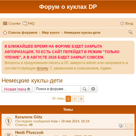
Форум о куклах DP
Ссылки
FAQ
Вход
Список форумов
Мир кукол
Немецкие куклы-дети
ои
В БЛИЖАЙШЕЕ ВРЕМЯ НА ФОРУМЕ БУДЕТ ЗАКРЫТА
ск
АВТОРИЗАЦИЯ, ТО ЕСТЬ САЙТ ПЕРЕЙДЕТ В РЕЖИМ "ТОЛЬКО
ЧТЕНИЕ", А В АВГУСТЕ 2026 БУДЕТ ЗАКРЫТ СОВСЕМ.
Вопросы и предложения писать в ЛС аккаунта admin или направлять в
соответствующую
форму
. С уважением и сожалением, Админ.
Немецкие куклы-дети
Новая тема
34 темы
1
2
Темы
Каталоги Götz
Последнее сообщение
ksia
«
18 янв 2014, 16:19
Ответы:
49
1
2
Heidi Plusczok