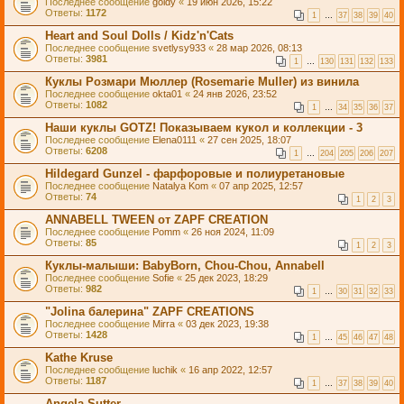
Последнее сообщение
goldy
«
19 июн 2026, 15:22
Ответы:
1172
1
…
37
38
39
40
Heart and Soul Dolls / Kidz'n'Cats
Последнее сообщение
svetlysy933
«
28 мар 2026, 08:13
Ответы:
3981
1
…
130
131
132
133
Куклы Розмари Мюллер (Rosemarie Muller) из винила
Последнее сообщение
okta01
«
24 янв 2026, 23:52
Ответы:
1082
1
…
34
35
36
37
Наши куклы GOTZ! Показываем кукол и коллекции - 3
Последнее сообщение
Elena0111
«
27 сен 2025, 18:07
Ответы:
6208
1
…
204
205
206
207
Hildegard Gunzel - фарфоровые и полиуретановые
Последнее сообщение
Natalya Kom
«
07 апр 2025, 12:57
Ответы:
74
1
2
3
ANNABELL TWEEN от ZAPF CREATION
Последнее сообщение
Pomm
«
26 ноя 2024, 11:09
Ответы:
85
1
2
3
Куклы-малыши: BabyBorn, Chou-Chou, Annabell
Последнее сообщение
Sofie
«
25 дек 2023, 18:29
Ответы:
982
1
…
30
31
32
33
"Jolina балерина" ZAPF CREATIONS
Последнее сообщение
Mirra
«
03 дек 2023, 19:38
Ответы:
1428
1
…
45
46
47
48
Kathe Kruse
Последнее сообщение
luchik
«
16 апр 2022, 12:57
Ответы:
1187
1
…
37
38
39
40
Angela Sutter