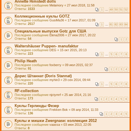
Annette Himstedt dolls
Последнее сообщение
Melamory
«
27 июл 2018, 11:58
Ответы:
1533
1
…
49
50
51
52
Коллекционные куклы GOTZ
Последнее сообщение
GusiMa36
«
17 июл 2017, 01:09
Ответы:
2517
1
…
81
82
83
84
Специальные выпуски Gotz для США
Последнее сообщение
Elena2006
«
27 июн 2017, 20:22
Ответы:
54
1
2
Waltershäuser Puppen- manufaktur
Последнее сообщение
DEG
«
15 окт 2015, 20:13
Ответы:
223
1
…
5
6
7
8
Philip Heath
Последнее сообщение
foxberry
«
09 июл 2015, 02:37
Ответы:
91
1
2
3
4
Дорис Штаннат (Doris Stannat)
Последнее сообщение
myhin3
«
29 сен 2014, 09:44
Ответы:
220
1
…
5
6
7
8
RF-collection
Последнее сообщение
njctymrf
«
25 авг 2014, 21:16
Ответы:
173
1
2
3
4
5
6
Куклы Герлинды Фезер
Последнее сообщение
Frekken Bok
«
09 апр 2014, 11:33
Ответы:
136
1
2
3
4
5
Куклы и мишки Zwergnase: коллекция 2012
Последнее сообщение
vaassa
«
03 июн 2013, 22:05
Ответы:
8