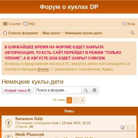
Форум о куклах DP
Ссылки
FAQ
Вход
Список форумов
Мир кукол
Немецкие куклы-дети
ои
В БЛИЖАЙШЕЕ ВРЕМЯ НА ФОРУМЕ БУДЕТ ЗАКРЫТА
ск
АВТОРИЗАЦИЯ, ТО ЕСТЬ САЙТ ПЕРЕЙДЕТ В РЕЖИМ "ТОЛЬКО
ЧТЕНИЕ", А В АВГУСТЕ 2026 БУДЕТ ЗАКРЫТ СОВСЕМ.
Вопросы и предложения писать в ЛС аккаунта admin или направлять в
соответствующую
форму
. С уважением и сожалением, Админ.
Немецкие куклы-дети
Новая тема
34 темы
1
2
Темы
Каталоги Götz
Последнее сообщение
ksia
«
18 янв 2014, 16:19
Ответы:
49
1
2
Heidi Plusczok