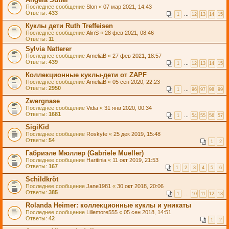
Последнее сообщение
Slon
«
07 мар 2021, 14:43
Ответы:
433
1
…
12
13
14
15
Куклы дети Ruth Treffeisen
Последнее сообщение
AlinS
«
28 фев 2021, 08:46
Ответы:
11
Sylvia Natterer
Последнее сообщение
AmeliaB
«
27 фев 2021, 18:57
Ответы:
439
1
…
12
13
14
15
Коллекционные куклы-дети от ZAPF
Последнее сообщение
AmeliaB
«
05 сен 2020, 22:23
Ответы:
2950
1
…
96
97
98
99
Zwergnase
Последнее сообщение
Vidia
«
31 янв 2020, 00:34
Ответы:
1681
1
…
54
55
56
57
SigiKid
Последнее сообщение
Roskyte
«
25 дек 2019, 15:48
Ответы:
54
1
2
Габриэле Мюллер (Gabriele Mueller)
Последнее сообщение
Haritinia
«
11 окт 2019, 21:53
Ответы:
167
1
2
3
4
5
6
Schildkröt
Последнее сообщение
Jane1981
«
30 окт 2018, 20:06
Ответы:
385
1
…
10
11
12
13
Rolanda Heimer: коллекционные куклы и уникаты
Последнее сообщение
Lillemore555
«
05 сен 2018, 14:51
Ответы:
42
1
2