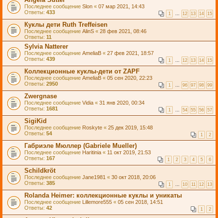
Последнее сообщение
Slon
«
07 мар 2021, 14:43
Ответы:
433
1
…
12
13
14
15
Куклы дети Ruth Treffeisen
Последнее сообщение
AlinS
«
28 фев 2021, 08:46
Ответы:
11
Sylvia Natterer
Последнее сообщение
AmeliaB
«
27 фев 2021, 18:57
Ответы:
439
1
…
12
13
14
15
Коллекционные куклы-дети от ZAPF
Последнее сообщение
AmeliaB
«
05 сен 2020, 22:23
Ответы:
2950
1
…
96
97
98
99
Zwergnase
Последнее сообщение
Vidia
«
31 янв 2020, 00:34
Ответы:
1681
1
…
54
55
56
57
SigiKid
Последнее сообщение
Roskyte
«
25 дек 2019, 15:48
Ответы:
54
1
2
Габриэле Мюллер (Gabriele Mueller)
Последнее сообщение
Haritinia
«
11 окт 2019, 21:53
Ответы:
167
1
2
3
4
5
6
Schildkröt
Последнее сообщение
Jane1981
«
30 окт 2018, 20:06
Ответы:
385
1
…
10
11
12
13
Rolanda Heimer: коллекционные куклы и уникаты
Последнее сообщение
Lillemore555
«
05 сен 2018, 14:51
Ответы:
42
1
2