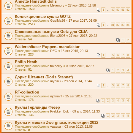
Annette Himstedt dolls
Последнее сообщение
Melamory
«
27 июл 2018, 11:58
Ответы:
1533
1
…
49
50
51
52
Коллекционные куклы GOTZ
Последнее сообщение
GusiMa36
«
17 июл 2017, 01:09
Ответы:
2517
1
…
81
82
83
84
Специальные выпуски Gotz для США
Последнее сообщение
Elena2006
«
27 июн 2017, 20:22
Ответы:
54
1
2
Waltershäuser Puppen- manufaktur
Последнее сообщение
DEG
«
15 окт 2015, 20:13
Ответы:
223
1
…
5
6
7
8
Philip Heath
Последнее сообщение
foxberry
«
09 июл 2015, 02:37
Ответы:
91
1
2
3
4
Дорис Штаннат (Doris Stannat)
Последнее сообщение
myhin3
«
29 сен 2014, 09:44
Ответы:
220
1
…
5
6
7
8
RF-collection
Последнее сообщение
njctymrf
«
25 авг 2014, 21:16
Ответы:
173
1
2
3
4
5
6
Куклы Герлинды Фезер
Последнее сообщение
Frekken Bok
«
09 апр 2014, 11:33
Ответы:
136
1
2
3
4
5
Куклы и мишки Zwergnase: коллекция 2012
Последнее сообщение
vaassa
«
03 июн 2013, 22:05
Ответы:
8