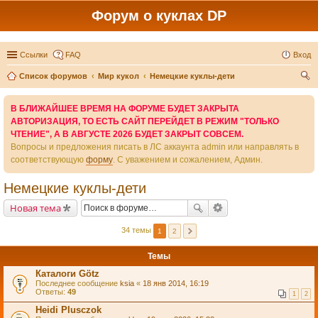
Форум о куклах DP
Ссылки
FAQ
Вход
Список форумов
Мир кукол
Немецкие куклы-дети
ои
В БЛИЖАЙШЕЕ ВРЕМЯ НА ФОРУМЕ БУДЕТ ЗАКРЫТА
ск
АВТОРИЗАЦИЯ, ТО ЕСТЬ САЙТ ПЕРЕЙДЕТ В РЕЖИМ "ТОЛЬКО
ЧТЕНИЕ", А В АВГУСТЕ 2026 БУДЕТ ЗАКРЫТ СОВСЕМ.
Вопросы и предложения писать в ЛС аккаунта admin или направлять в
соответствующую
форму
. С уважением и сожалением, Админ.
Немецкие куклы-дети
Новая тема
34 темы
1
2
Темы
Каталоги Götz
Последнее сообщение
ksia
«
18 янв 2014, 16:19
Ответы:
49
1
2
Heidi Plusczok