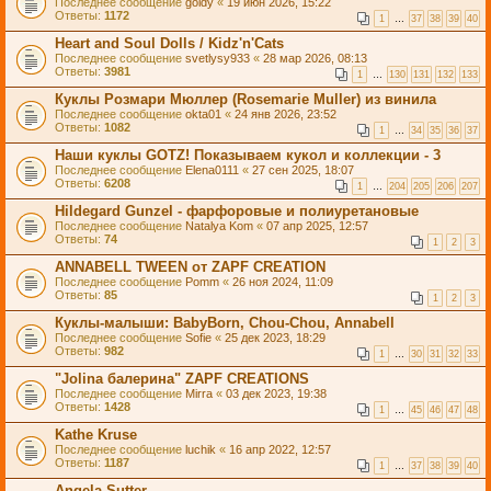
Последнее сообщение
goldy
«
19 июн 2026, 15:22
Ответы:
1172
1
…
37
38
39
40
Heart and Soul Dolls / Kidz'n'Cats
Последнее сообщение
svetlysy933
«
28 мар 2026, 08:13
Ответы:
3981
1
…
130
131
132
133
Куклы Розмари Мюллер (Rosemarie Muller) из винила
Последнее сообщение
okta01
«
24 янв 2026, 23:52
Ответы:
1082
1
…
34
35
36
37
Наши куклы GOTZ! Показываем кукол и коллекции - 3
Последнее сообщение
Elena0111
«
27 сен 2025, 18:07
Ответы:
6208
1
…
204
205
206
207
Hildegard Gunzel - фарфоровые и полиуретановые
Последнее сообщение
Natalya Kom
«
07 апр 2025, 12:57
Ответы:
74
1
2
3
ANNABELL TWEEN от ZAPF CREATION
Последнее сообщение
Pomm
«
26 ноя 2024, 11:09
Ответы:
85
1
2
3
Куклы-малыши: BabyBorn, Chou-Chou, Annabell
Последнее сообщение
Sofie
«
25 дек 2023, 18:29
Ответы:
982
1
…
30
31
32
33
"Jolina балерина" ZAPF CREATIONS
Последнее сообщение
Mirra
«
03 дек 2023, 19:38
Ответы:
1428
1
…
45
46
47
48
Kathe Kruse
Последнее сообщение
luchik
«
16 апр 2022, 12:57
Ответы:
1187
1
…
37
38
39
40
Angela Sutter