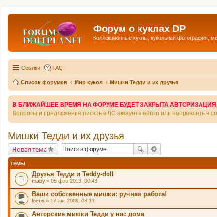
Форум о куклах DP
Коллекционные куклы, кукольная фотография, м
Ссылки
FAQ
Список форумов
Мир кукол
Мишки Тедди и их друзья
В БЛИЖАЙШЕЕ ВРЕМЯ НА ФОРУМЕ БУДЕТ ЗАКРЫТА АВТОРИЗАЦИЯ, Т
Вопросы и предложения писать в ЛС аккаунта admin или направлять в 
Мишки Тедди и их друзья
Новая тема
ТЕМЫ
Друзья Тедди и Teddy-doll
maby
» 05 фев 2013, 00:43
Ваши собственные мишки: ручная работа!
locus
» 17 авг 2006, 03:13
Авторские мишки Тедди у нас дома