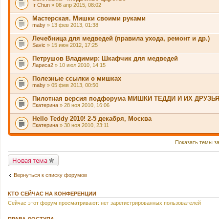
Ir Chun
» 08 апр 2015, 08:02
е
р
Мастерская. Мишки своими руками
ж
и
maby
» 13 фев 2013, 01:38
т
о
Лечебница для медведей (правила ухода, ремонт и др.)
п
Savic
» 15 июн 2012, 17:25
р
о
Петрушов Владимир: Шкафчик для медведей
с
.
Лариса2
» 10 июл 2010, 14:15
Полезные ссылки о мишках
maby
» 05 фев 2013, 00:50
Пилотная версия подфорума МИШКИ ТЕДДИ И ИХ ДРУЗЬ
Екатерина
» 28 ноя 2010, 16:06
Hello Teddy 2010! 2-5 декабря, Москва
Екатерина
» 30 ноя 2010, 23:11
Показать темы з
Новая тема
Вернуться к списку форумов
КТО СЕЙЧАС НА КОНФЕРЕНЦИИ
Сейчас этот форум просматривают: нет зарегистрированных пользователей