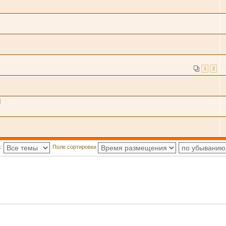
1
2
Я
а:
Поле сортировки