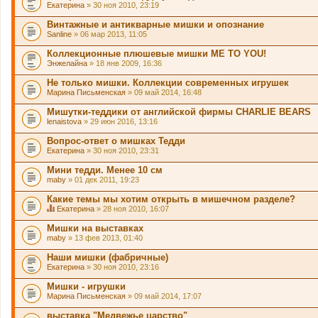
Екатерина
» 30 ноя 2010, 23:19
Винтажные и антикварные мишки и опознание
Sanline
» 06 мар 2013, 11:05
Коллекционные плюшевые мишки ME TO YOU!
Энжелайна
» 18 янв 2009, 16:36
Не только мишки. Коллекции современных игрушек
Марина Письменская
» 09 май 2014, 16:48
Мишутки-теддики от английской фирмы CHARLIE BEARS
lenaistova
» 29 июн 2016, 13:16
Вопрос-ответ о мишках Тедди
Екатерина
» 30 ноя 2010, 23:31
Мини тедди. Менее 10 см
maby
» 01 дек 2011, 19:23
Какие темы мы хотим открыть в мишечном разделе?
Екатерина
» 28 ноя 2010, 16:07
Д
а
Мишки на выставках
н
maby
» 13 фев 2013, 01:40
н
а
Наши мишки (фабричные)
я
Екатерина
т
» 30 ноя 2010, 23:16
е
м
Мишки - игрушки
а
Марина Письменская
» 09 май 2014, 17:07
с
о
выставка "Медвежье царство"
д