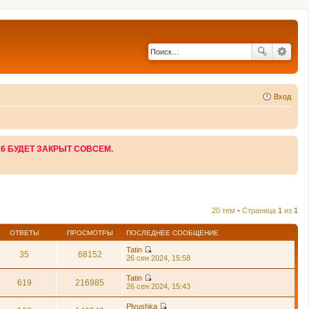
Вход
26 БУДЕТ ЗАКРЫТ СОВСЕМ.
20 тем • Страница
1
из
1
ОТВЕТЫ
ПРОСМОТРЫ
ПОСЛЕДНЕЕ СООБЩЕНИЕ
Tatin
35
68152
П
26 сен 2024, 15:58
е
р
Tatin
е
619
216985
П
26 сен 2024, 15:43
й
е
т
р
Plyushka
и