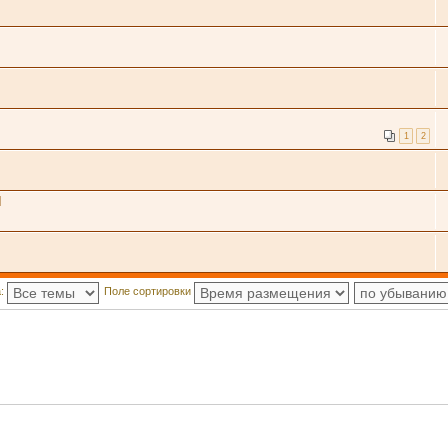
1
2
Я
а:
Поле сортировки