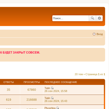
Вход
26 БУДЕТ ЗАКРЫТ СОВСЕМ.
20 тем • Страница
1
из
1
ОТВЕТЫ
ПРОСМОТРЫ
ПОСЛЕДНЕЕ СООБЩЕНИЕ
Tatin
35
67860
П
26 сен 2024, 15:58
е
р
Tatin
е
619
216688
П
26 сен 2024, 15:43
й
е
т
р
Plyushka
и