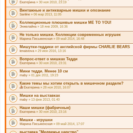
Екатерина
» 30 ноя 2010, 23:19
Винтажные и антикварные мишки и опознание
Sanline
» 06 мар 2013, 11:05
Коллекционные плюшевые мишки ME TO YOU!
Энжелайна
» 18 янв 2009, 16:36
Не только мишки. Коллекции современных игрушек
Марина Письменская
» 09 май 2014, 16:48
Мишутки-теддики от английской фирмы CHARLIE BEARS
lenaistova
» 29 июн 2016, 13:16
Вопрос-ответ о мишках Тедди
Екатерина
» 30 ноя 2010, 23:31
Мини тедди. Менее 10 см
maby
» 01 дек 2011, 19:23
Какие темы мы хотим открыть в мишечном разделе?
Екатерина
» 28 ноя 2010, 16:07
Д
а
Мишки на выставках
н
maby
» 13 фев 2013, 01:40
н
а
Наши мишки (фабричные)
я
Екатерина
т
» 30 ноя 2010, 23:16
е
м
Мишки - игрушки
а
Марина Письменская
» 09 май 2014, 17:07
с
о
выставка "Медвежье царство"
д