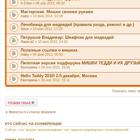
Ir Chun
» 08 апр 2015, 08:02
е
р
Мастерская. Мишки своими руками
ж
и
maby
» 13 фев 2013, 01:38
т
о
Лечебница для медведей (правила ухода, ремонт и др.)
п
Savic
» 15 июн 2012, 17:25
р
о
Петрушов Владимир: Шкафчик для медведей
с
.
Лариса2
» 10 июл 2010, 14:15
Полезные ссылки о мишках
maby
» 05 фев 2013, 00:50
Пилотная версия подфорума МИШКИ ТЕДДИ И ИХ ДРУЗЬ
Екатерина
» 28 ноя 2010, 16:06
Hello Teddy 2010! 2-5 декабря, Москва
Екатерина
» 30 ноя 2010, 23:11
Показать темы з
Новая тема
Вернуться к списку форумов
КТО СЕЙЧАС НА КОНФЕРЕНЦИИ
Сейчас этот форум просматривают: нет зарегистрированных пользователей