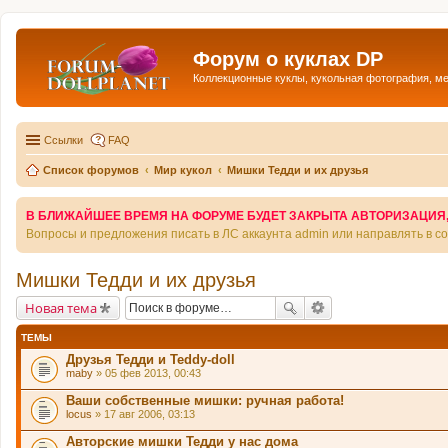
Форум о куклах DP
Коллекционные куклы, кукольная фотография, м
Ссылки
FAQ
Список форумов
Мир кукол
Мишки Тедди и их друзья
В БЛИЖАЙШЕЕ ВРЕМЯ НА ФОРУМЕ БУДЕТ ЗАКРЫТА АВТОРИЗАЦИЯ, Т
Вопросы и предложения писать в ЛС аккаунта admin или направлять в 
Мишки Тедди и их друзья
Новая тема
ТЕМЫ
Друзья Тедди и Teddy-doll
maby
» 05 фев 2013, 00:43
Ваши собственные мишки: ручная работа!
locus
» 17 авг 2006, 03:13
Авторские мишки Тедди у нас дома