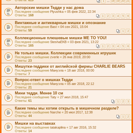
Ответы:
619
1
…
18
19
20
21
Авторские мишки Тедди у нас дома
Последнее сообщение
Plyushka
«
05 фев 2022, 22:34
Ответы:
168
1
2
3
4
5
6
Винтажные и антикварные мишки и опознание
Последнее сообщение
Bast
«
04 сен 2021, 15:04
Ответы:
59
1
2
Коллекционные плюшевые мишки ME TO YOU!
Последнее сообщение
SteshaEKB
«
03 фев 2021, 13:22
Ответы:
165
1
2
3
4
5
6
Не только мишки. Коллекции современных игрушек
Последнее сообщение
zverle
«
26 янв 2019, 20:00
Ответы:
23
Мишутки-теддики от английской фирмы CHARLIE BEARS
Последнее сообщение
Мануэла
«
18 авг 2018, 00:00
Ответы:
7
Вопрос-ответ о мишках Тедди
Последнее сообщение
Мануэла
«
05 авг 2018, 22:12
Ответы:
21
Мини тедди. Менее 10 см
Последнее сообщение
Taty
«
27 июл 2018, 15:47
Ответы:
61
1
2
3
Какие темы мы хотим открыть в мишечном разделе?
Последнее сообщение
Narche
«
20 июл 2017, 12:38
Ответы:
44
1
2
Мишки на выставках
Последнее сообщение
tatakaplina
«
17 авг 2016, 15:32
Ответы:
14