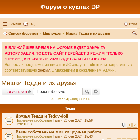
Форум о куклах DP
Ссылки
FAQ
Вход
Список форумов
Мир кукол
Мишки Тедди и их друзья
ои
В БЛИЖАЙШЕЕ ВРЕМЯ НА ФОРУМЕ БУДЕТ ЗАКРЫТА
ск
АВТОРИЗАЦИЯ, ТО ЕСТЬ САЙТ ПЕРЕЙДЕТ В РЕЖИМ "ТОЛЬКО
ЧТЕНИЕ", А В АВГУСТЕ 2026 БУДЕТ ЗАКРЫТ СОВСЕМ.
Вопросы и предложения писать в ЛС аккаунта admin или направлять в
соответствующую
форму
. С уважением и сожалением, Админ.
Мишки Тедди и их друзья
Новая тема
20 тем • Страница
1
из
1
Темы
Друзья Тедди и Teddy-doll
Последнее сообщение
Tatin
«
26 сен 2024, 15:58
Ответы:
35
1
2
Ваши собственные мишки: ручная работа!
Последнее сообщение
Tatin
«
26 сен 2024, 15:43