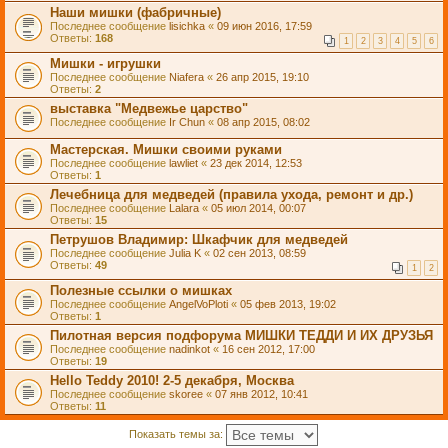
Наши мишки (фабричные)
Последнее сообщение
lisichka
«
09 июн 2016, 17:59
Ответы:
168
1
2
3
4
5
6
Мишки - игрушки
Последнее сообщение
Niafera
«
26 апр 2015, 19:10
Ответы:
2
выставка "Медвежье царство"
Последнее сообщение
Ir Chun
«
08 апр 2015, 08:02
Мастерская. Мишки своими руками
Последнее сообщение
lawliet
«
23 дек 2014, 12:53
Ответы:
1
Лечебница для медведей (правила ухода, ремонт и др.)
Последнее сообщение
Lalara
«
05 июл 2014, 00:07
Ответы:
15
Петрушов Владимир: Шкафчик для медведей
Последнее сообщение
Julia K
«
02 сен 2013, 08:59
Ответы:
49
1
2
Полезные ссылки о мишках
Последнее сообщение
AngelVoPloti
«
05 фев 2013, 19:02
Ответы:
1
Пилотная версия подфорума МИШКИ ТЕДДИ И ИХ ДРУЗЬЯ
Последнее сообщение
nadinkot
«
16 сен 2012, 17:00
Ответы:
19
Hello Teddy 2010! 2-5 декабря, Москва
Последнее сообщение
skoree
«
07 янв 2012, 10:41
Ответы:
11
Показать темы за: