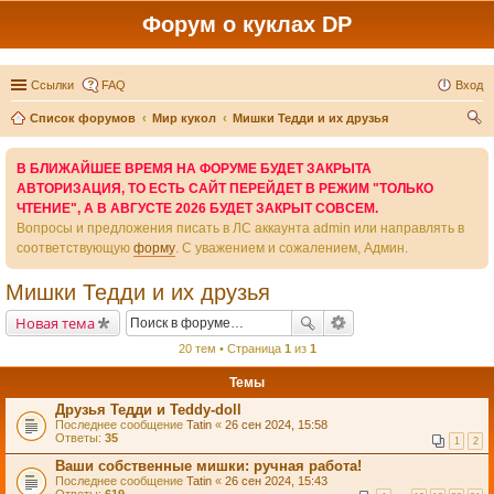
Форум о куклах DP
Ссылки
FAQ
Вход
Список форумов
Мир кукол
Мишки Тедди и их друзья
ои
В БЛИЖАЙШЕЕ ВРЕМЯ НА ФОРУМЕ БУДЕТ ЗАКРЫТА
ск
АВТОРИЗАЦИЯ, ТО ЕСТЬ САЙТ ПЕРЕЙДЕТ В РЕЖИМ "ТОЛЬКО
ЧТЕНИЕ", А В АВГУСТЕ 2026 БУДЕТ ЗАКРЫТ СОВСЕМ.
Вопросы и предложения писать в ЛС аккаунта admin или направлять в
соответствующую
форму
. С уважением и сожалением, Админ.
Мишки Тедди и их друзья
Новая тема
20 тем • Страница
1
из
1
Темы
Друзья Тедди и Teddy-doll
Последнее сообщение
Tatin
«
26 сен 2024, 15:58
Ответы:
35
1
2
Ваши собственные мишки: ручная работа!
Последнее сообщение
Tatin
«
26 сен 2024, 15:43