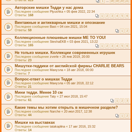
Ответы:
619
1
…
18
19
20
21
Авторские мишки Тедди у нас дома
Последнее сообщение
Plyushka
«
05 фев 2022, 22:34
Ответы:
168
1
2
3
4
5
6
Винтажные и антикварные мишки и опознание
Последнее сообщение
Bast
«
04 сен 2021, 15:04
Ответы:
59
1
2
Коллекционные плюшевые мишки ME TO YOU!
Последнее сообщение
SteshaEKB
«
03 фев 2021, 13:22
Ответы:
165
1
2
3
4
5
6
Не только мишки. Коллекции современных игрушек
Последнее сообщение
zverle
«
26 янв 2019, 20:00
Ответы:
23
Мишутки-теддики от английской фирмы CHARLIE BEARS
Последнее сообщение
Мануэла
«
18 авг 2018, 00:00
Ответы:
7
Вопрос-ответ о мишках Тедди
Последнее сообщение
Мануэла
«
05 авг 2018, 22:12
Ответы:
21
Мини тедди. Менее 10 см
Последнее сообщение
Taty
«
27 июл 2018, 15:47
Ответы:
61
1
2
3
Какие темы мы хотим открыть в мишечном разделе?
Последнее сообщение
Narche
«
20 июл 2017, 12:38
Ответы:
44
1
2
Мишки на выставках
Последнее сообщение
tatakaplina
«
17 авг 2016, 15:32
Ответы:
14