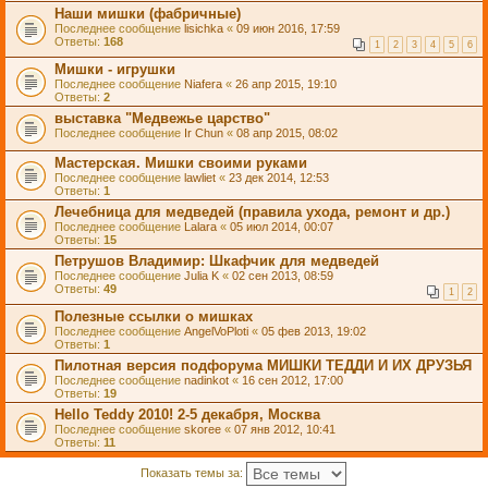
Наши мишки (фабричные)
Последнее сообщение
lisichka
«
09 июн 2016, 17:59
Ответы:
168
1
2
3
4
5
6
Мишки - игрушки
Последнее сообщение
Niafera
«
26 апр 2015, 19:10
Ответы:
2
выставка "Медвежье царство"
Последнее сообщение
Ir Chun
«
08 апр 2015, 08:02
Мастерская. Мишки своими руками
Последнее сообщение
lawliet
«
23 дек 2014, 12:53
Ответы:
1
Лечебница для медведей (правила ухода, ремонт и др.)
Последнее сообщение
Lalara
«
05 июл 2014, 00:07
Ответы:
15
Петрушов Владимир: Шкафчик для медведей
Последнее сообщение
Julia K
«
02 сен 2013, 08:59
Ответы:
49
1
2
Полезные ссылки о мишках
Последнее сообщение
AngelVoPloti
«
05 фев 2013, 19:02
Ответы:
1
Пилотная версия подфорума МИШКИ ТЕДДИ И ИХ ДРУЗЬЯ
Последнее сообщение
nadinkot
«
16 сен 2012, 17:00
Ответы:
19
Hello Teddy 2010! 2-5 декабря, Москва
Последнее сообщение
skoree
«
07 янв 2012, 10:41
Ответы:
11
Показать темы за: