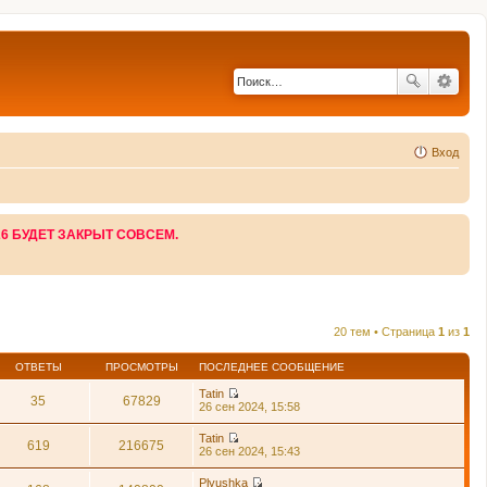
Вход
26 БУДЕТ ЗАКРЫТ СОВСЕМ.
20 тем • Страница
1
из
1
ОТВЕТЫ
ПРОСМОТРЫ
ПОСЛЕДНЕЕ СООБЩЕНИЕ
Tatin
35
67829
П
26 сен 2024, 15:58
е
р
Tatin
е
619
216675
П
26 сен 2024, 15:43
й
е
т
р
Plyushka
и