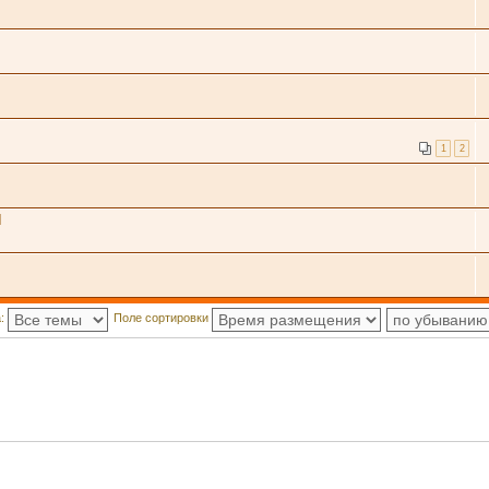
1
2
Я
а:
Поле сортировки