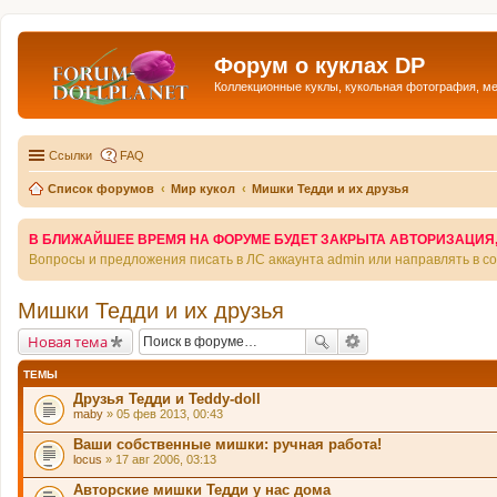
Форум о куклах DP
Коллекционные куклы, кукольная фотография, м
Ссылки
FAQ
Список форумов
Мир кукол
Мишки Тедди и их друзья
В БЛИЖАЙШЕЕ ВРЕМЯ НА ФОРУМЕ БУДЕТ ЗАКРЫТА АВТОРИЗАЦИЯ, Т
Вопросы и предложения писать в ЛС аккаунта admin или направлять в 
Мишки Тедди и их друзья
Новая тема
ТЕМЫ
Друзья Тедди и Teddy-doll
maby
» 05 фев 2013, 00:43
Ваши собственные мишки: ручная работа!
locus
» 17 авг 2006, 03:13
Авторские мишки Тедди у нас дома