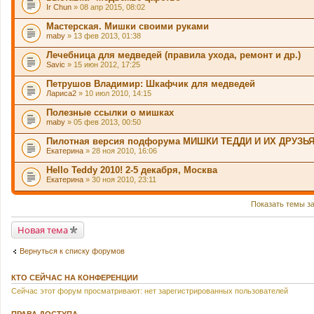
Ir Chun
» 08 апр 2015, 08:02
е
р
Мастерская. Мишки своими руками
ж
и
maby
» 13 фев 2013, 01:38
т
о
Лечебница для медведей (правила ухода, ремонт и др.)
п
Savic
» 15 июн 2012, 17:25
р
о
Петрушов Владимир: Шкафчик для медведей
с
.
Лариса2
» 10 июл 2010, 14:15
Полезные ссылки о мишках
maby
» 05 фев 2013, 00:50
Пилотная версия подфорума МИШКИ ТЕДДИ И ИХ ДРУЗЬ
Екатерина
» 28 ноя 2010, 16:06
Hello Teddy 2010! 2-5 декабря, Москва
Екатерина
» 30 ноя 2010, 23:11
Показать темы з
Новая тема
Вернуться к списку форумов
КТО СЕЙЧАС НА КОНФЕРЕНЦИИ
Сейчас этот форум просматривают: нет зарегистрированных пользователей