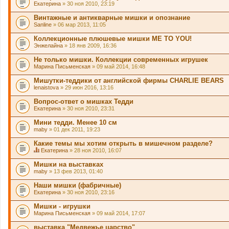
Екатерина
» 30 ноя 2010, 23:19
Винтажные и антикварные мишки и опознание
Sanline
» 06 мар 2013, 11:05
Коллекционные плюшевые мишки ME TO YOU!
Энжелайна
» 18 янв 2009, 16:36
Не только мишки. Коллекции современных игрушек
Марина Письменская
» 09 май 2014, 16:48
Мишутки-теддики от английской фирмы CHARLIE BEARS
lenaistova
» 29 июн 2016, 13:16
Вопрос-ответ о мишках Тедди
Екатерина
» 30 ноя 2010, 23:31
Мини тедди. Менее 10 см
maby
» 01 дек 2011, 19:23
Какие темы мы хотим открыть в мишечном разделе?
Екатерина
» 28 ноя 2010, 16:07
Д
а
Мишки на выставках
н
maby
» 13 фев 2013, 01:40
н
а
Наши мишки (фабричные)
я
Екатерина
т
» 30 ноя 2010, 23:16
е
м
Мишки - игрушки
а
Марина Письменская
» 09 май 2014, 17:07
с
о
выставка "Медвежье царство"
д