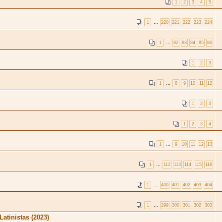
1
2
3
4
5
1
…
220
221
222
223
224
1
…
82
83
84
85
86
1
2
3
1
…
8
9
10
11
12
1
2
3
1
2
3
4
1
…
9
10
11
12
13
1
…
112
113
114
115
116
1
…
400
401
402
403
404
1
…
299
300
301
302
303
atinistas (2023)