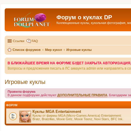
Форум о куклах DP
Коллекционные куклы, кукольная фотография, м
Ссылки
FAQ
Список форумов
Мир кукол
Игровые куклы
В БЛИЖАЙШЕЕ ВРЕМЯ НА ФОРУМЕ БУДЕТ ЗАКРЫТА АВТОРИЗАЦИЯ, Т
Вопросы и предложения писать в ЛС аккаунта admin или направлять в 
Игровые куклы
Правила форума
В данном подфоруме действуют
ДОПОЛНИТЕЛЬНЫЕ ПРАВИЛА
. Благодарим з
ФОРУМ
Куклы MGA Entertainment
Куклы от фирмы MGA (Micro-Games America) Entertainment:
Bratz, Bratzillas, Moxie Girlz, Moxie Teenz, Novi Stars, BFC Ink.