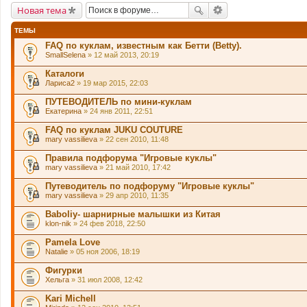
Новая тема
ТЕМЫ
FAQ по куклам, известным как Бетти (Betty).
SmallSelena
» 12 май 2013, 20:19
Каталоги
Лариса2
» 19 мар 2015, 22:03
ПУТЕВОДИТЕЛЬ по мини-куклам
Екатерина
» 24 янв 2011, 22:51
FAQ по куклам JUKU COUTURE
mary vassilieva
» 22 сен 2010, 11:48
Правила подфорума "Игровые куклы"
mary vassilieva
» 21 май 2010, 17:42
Путеводитель по подфоруму "Игровые куклы"
mary vassilieva
» 29 апр 2010, 11:35
Baboliy- шарнирные малышки из Китая
klon-nik
» 24 фев 2018, 22:50
Pamela Love
Natalie
» 05 ноя 2006, 18:19
Фигурки
Хельга
» 31 июл 2008, 12:42
Kari Michell