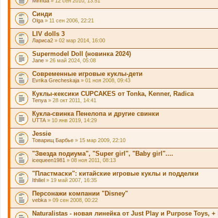
Mirinda
» 12 сен 2010, 13:51
Синди
Olga
» 11 сен 2006, 22:21
LIV dolls 3
Лариса2
» 02 мар 2014, 16:00
Supermodel Doll (новинка 2024)
Jane
» 26 май 2024, 05:08
Современные игровые куклы-дети
Evrika Grecheskaja
» 01 ноя 2008, 09:43
Куклы-кексики CUPCAKES от Tonka, Kenner, Radica
Tenya
» 28 окт 2011, 14:41
Кукла-свинка Пенелопа и другие свинки
UTTA
» 10 янв 2019, 14:29
Jessie
Товарищ Барбье
» 15 мар 2009, 22:10
"Звезда подиума", "Super girl", "Baby girl"....
icequeen1981
» 08 ноя 2011, 08:13
"Пластмаски": китайские игровые куклы и подделки
Ithiliel
» 19 май 2007, 16:35
Персонажи компании "Disney"
vebka
» 09 сен 2008, 00:22
Naturalistas - новая линейка от Just Play и Purpose Toys, + L