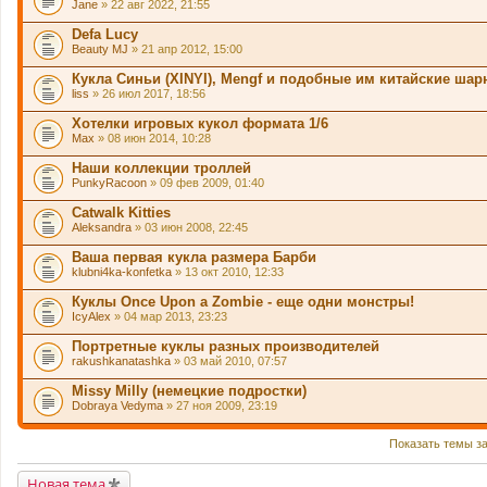
Jane
» 22 авг 2022, 21:55
Defa Lucy
Beauty MJ
» 21 апр 2012, 15:00
Кукла Синьи (XINYI), Mengf и подобные им китайские шар
liss
» 26 июл 2017, 18:56
Хотелки игровых кукол формата 1/6
Max
» 08 июн 2014, 10:28
Наши коллекции троллей
PunkyRacoon
» 09 фев 2009, 01:40
Catwalk Kitties
Aleksandra
» 03 июн 2008, 22:45
Ваша первая кукла размера Барби
klubni4ka-konfetka
» 13 окт 2010, 12:33
Куклы Once Upon a Zombie - еще одни монстры!
IcyAlex
» 04 мар 2013, 23:23
Портретные куклы разных производителей
rakushkanatashka
» 03 май 2010, 07:57
Missy Milly (немецкие подростки)
Dobraya Vedyma
» 27 ноя 2009, 23:19
Показать темы з
Новая тема