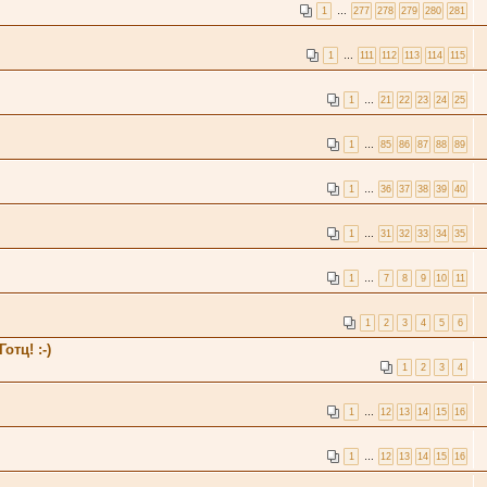
1
…
277
278
279
280
281
1
…
111
112
113
114
115
1
…
21
22
23
24
25
1
…
85
86
87
88
89
1
…
36
37
38
39
40
1
…
31
32
33
34
35
1
…
7
8
9
10
11
1
2
3
4
5
6
отц! :-)
1
2
3
4
1
…
12
13
14
15
16
1
…
12
13
14
15
16