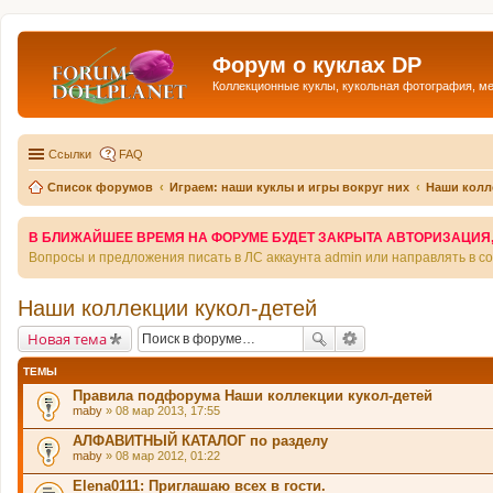
Форум о куклах DP
Коллекционные куклы, кукольная фотография, м
Ссылки
FAQ
Список форумов
Играем: наши куклы и игры вокруг них
Наши колл
В БЛИЖАЙШЕЕ ВРЕМЯ НА ФОРУМЕ БУДЕТ ЗАКРЫТА АВТОРИЗАЦИЯ, Т
Вопросы и предложения писать в ЛС аккаунта admin или направлять в 
Наши коллекции кукол-детей
Новая тема
ТЕМЫ
Правила подфорума Наши коллекции кукол-детей
maby
» 08 мар 2013, 17:55
АЛФАВИТНЫЙ КАТАЛОГ по разделу
maby
» 08 мар 2012, 01:22
Elena0111: Приглашаю всех в гости.