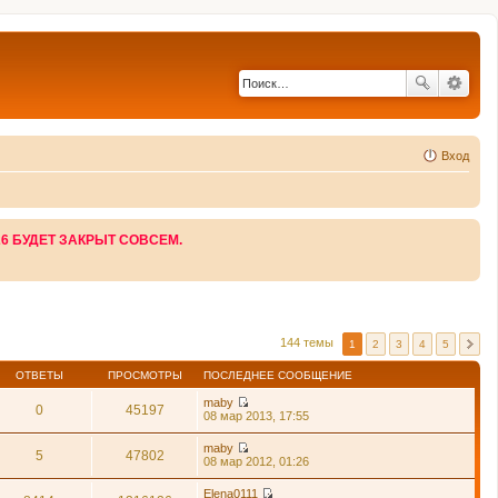
Вход
26 БУДЕТ ЗАКРЫТ СОВСЕМ.
144 темы
1
2
3
4
5
ОТВЕТЫ
ПРОСМОТРЫ
ПОСЛЕДНЕЕ СООБЩЕНИЕ
maby
0
45197
П
08 мар 2013, 17:55
е
р
maby
е
5
47802
П
08 мар 2012, 01:26
й
е
т
р
Elena0111
и