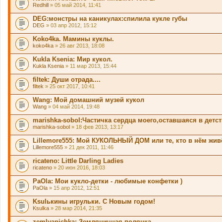
Redhill
» 05 май 2014, 11:41
DEG:монстры на каникулах:спилила кукле губы
DEG
» 03 апр 2012, 15:12
Koko4ka. Мамины куклы.
koko4ka
» 26 авг 2013, 18:08
Kukla Ksenia: Мир кукол.
Kukla Ksenia
» 11 мар 2013, 15:44
filtek: Души отрада....
filtek
» 25 окт 2017, 10:41
Wang: Мой домашний музей кукол
Wang
» 04 май 2014, 19:48
marishka-sobol:Частичка сердца моего,оставшаяся в детс
marishka-sobol
» 18 фев 2013, 13:17
Lillemore555: Мой КУКОЛЬНЫЙ ДОМ или те, кто в нём жив
Lillemore555
» 21 дек 2011, 11:46
ricateno: Little Darling Ladies
ricateno
» 20 июн 2016, 18:03
PaOla: Мои кукло-детки - любимые конфетки )
PaOla
» 15 апр 2012, 12:51
Ksulькины игрульки. С Новым годом!
Ksulka
» 28 мар 2014, 21:35
zemlyanichka: Земляничная полянка