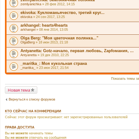
zemlyanichka
» 28 фев 2012, 14:15
ekivoka: Кукломаньячество, третий круг...
ekivoka
» 24 сен 2017, 13:25
arkhangel: hearts4hearts
arkhangel
» 08 янв 2014, 13:05
Olga Berg: "Моя цветочная полянка..."
OlgaBerg
» 18 июн 2013, 21:18
Antyanetta: Gotz-начало, первая любовь, Zapfомания, ...
Antyanetta
» 19 дек 2010, 22:25
_maritka_: Моя кукольная страна
_maritka_
» 23 июн 2017, 21:54
Показать темы з
Новая тема
Вернуться к списку форумов
КТО СЕЙЧАС НА КОНФЕРЕНЦИИ
Сейчас этот форум просматривают: нет зарегистрированных пользователей
ПРАВА ДОСТУПА
Вы
не можете
начинать темы
Вы
не можете
отвечать на сообщения