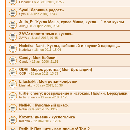
Elena0111
» 20 сен 2011, 15:55
Symi: Дарящие радость
Symi
» 26 ноя 2010, 02:43
Julia_F: "Кукла Маша, кукла Миша, кукла...." мои куклы
Julia_F
» 24 фев 2010, 00:31
ZAYA: просто тема о куклах...
ZAYA
» 16 май 2012, 07:45
Nadeika: Nani - Куклы, забавный и хрупкий народец...
Nadeika
» 18 ноя 2011, 15:04
Candy: Мои Бэбики!
Candy
» 16 авг 2006, 21:51
ODRI: Мирок детства ( Моя Детландия)
ODRI
» 18 июн 2011, 13:53
Lilashakti: Мои детки-конфетки.
Lilashakti
» 05 сен 2013, 15:38
turtle_cherry: возвращение к истокам. Паолки. Бержуанки. Г
turtle_cherry
» 12 июн 2018, 17:25
Nelli46 : Кукольный шкаф.
Nelli46
» 09 окт 2015, 19:58
Kozetta: дневник куклоголика
Kozetta
» 22 май 2017, 12:36
Redhill: Пляшите - вам письмо! Том 2.