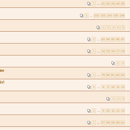
1
…
41
42
43
44
45
1
…
102
103
104
105
106
1
2
3
4
5
1
…
63
64
65
66
67
1
…
14
15
16
17
18
1
2
тве
1
…
79
80
81
82
83
ёт!
1
…
8
9
10
11
12
1
2
3
1
…
9
10
11
12
13
1
…
57
58
59
60
61