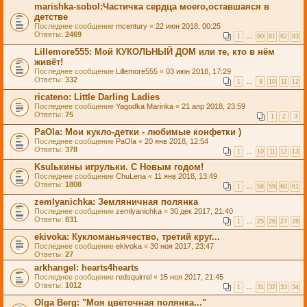
marishka-sobol:Частичка сердца моего,оставшаяся в
детстве
Последнее сообщение
mcentury
«
22 июн 2018, 00:25
Ответы:
2469
1
…
80
81
82
83
Lillemore555: Мой КУКОЛЬНЫЙ ДОМ или те, кто в нём
живёт!
Последнее сообщение
Lillemore555
«
03 июн 2018, 17:29
Ответы:
332
1
…
9
10
11
12
ricateno: Little Darling Ladies
Последнее сообщение
Yagodka Marinka
«
21 апр 2018, 23:59
Ответы:
75
1
2
3
PaOla: Мои кукло-детки - любимые конфетки )
Последнее сообщение
PaOla
«
20 янв 2018, 12:54
Ответы:
378
1
…
10
11
12
13
Ksulькины игрульки. С Новым годом!
Последнее сообщение
ChuLena
«
11 янв 2018, 13:49
Ответы:
1808
1
…
58
59
60
61
zemlyanichka: Земляничная полянка
Последнее сообщение
zemlyanichka
«
30 дек 2017, 21:40
Ответы:
831
1
…
25
26
27
28
ekivoka: Кукломаньячество, третий круг...
Последнее сообщение
ekivoka
«
30 ноя 2017, 23:47
Ответы:
27
arkhangel: hearts4hearts
Последнее сообщение
redsquirrel
«
15 ноя 2017, 21:45
Ответы:
1012
1
…
31
32
33
34
Olga Berg: "Моя цветочная полянка..."