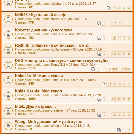
Последнее сообщение
Lilashakti
«
29 мар 2021, 18:37
Ответы:
101
1
2
3
4
Nelli46 : Кукольный шкаф.
Последнее сообщение
Nelli46
«
18 дек 2020, 15:22
Ответы:
475
1
…
13
14
15
16
Kozetta: дневник куклоголика
Последнее сообщение
Julia_F
«
28 ноя 2020, 01:24
Ответы:
452
1
…
13
14
15
16
Redhill: Пляшите - вам письмо! Том 2.
Последнее сообщение
Kukla Ksenia
«
03 фев 2020, 07:19
Ответы:
1324
1
…
42
43
44
45
DEG:монстры на каникулах:спилила кукле губы
Последнее сообщение
Elena0111
«
27 фев 2019, 20:44
Ответы:
3174
1
…
103
104
105
106
Koko4ka. Мамины куклы.
Последнее сообщение
Elena0111
«
11 янв 2019, 08:44
Ответы:
145
1
2
3
4
5
Kukla Ksenia: Мир кукол.
Последнее сообщение
Kukla Ksenia
«
04 янв 2019, 12:20
Ответы:
1998
1
…
64
65
66
67
filtek: Души отрада....
Последнее сообщение
creature
«
07 июл 2018, 18:02
Ответы:
527
1
…
15
16
17
18
Wang: Мой домашний музей кукол
Последнее сообщение
Wang
«
03 июл 2018, 14:51
Ответы:
59
1
2