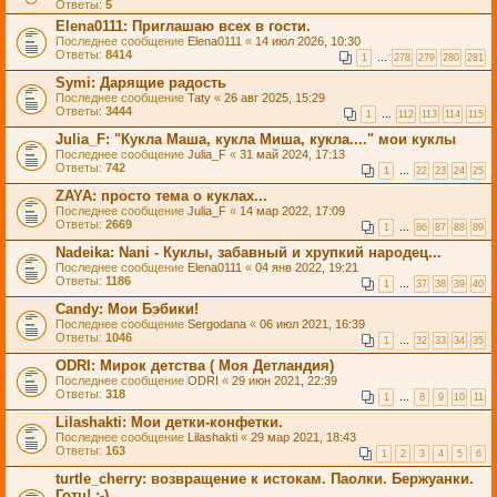
Ответы:
5
Elena0111: Приглашаю всех в гости.
Последнее сообщение
Elena0111
«
14 июл 2026, 10:30
Ответы:
8414
1
…
278
279
280
281
Symi: Дарящие радость
Последнее сообщение
Taty
«
26 авг 2025, 15:29
Ответы:
3444
1
…
112
113
114
115
Julia_F: "Кукла Маша, кукла Миша, кукла...." мои куклы
Последнее сообщение
Julia_F
«
31 май 2024, 17:13
Ответы:
742
1
…
22
23
24
25
ZAYA: просто тема о куклах...
Последнее сообщение
Julia_F
«
14 мар 2022, 17:09
Ответы:
2669
1
…
86
87
88
89
Nadeika: Nani - Куклы, забавный и хрупкий народец...
Последнее сообщение
Elena0111
«
04 янв 2022, 19:21
Ответы:
1186
1
…
37
38
39
40
Candy: Мои Бэбики!
Последнее сообщение
Sergodana
«
06 июл 2021, 16:39
Ответы:
1046
1
…
32
33
34
35
ODRI: Мирок детства ( Моя Детландия)
Последнее сообщение
ODRI
«
29 июн 2021, 22:39
Ответы:
318
1
…
8
9
10
11
Lilashakti: Мои детки-конфетки.
Последнее сообщение
Lilashakti
«
29 мар 2021, 18:43
Ответы:
163
1
2
3
4
5
6
turtle_cherry: возвращение к истокам. Паолки. Бержуанки.
Готц! :-)