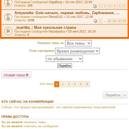
Последнее сообщение
OlgaBerg
«
16 сен 2017, 22:05
Ответы:
156
1
2
3
4
5
6
Antyanetta: Gotz-начало, первая любовь, Zapfомания, ...
Последнее сообщение
Elena0111
«
13 сен 2017, 12:06
Ответы:
1038
1
…
32
33
34
35
_maritka_: Моя кукольная страна
Последнее сообщение
Nezabydca
«
03 июл 2017, 16:19
Ответы:
5
Показать темы за:
Поле сортировки
Новая тема
144 темы
1
2
3
4
5
Перейти
КТО СЕЙЧАС НА КОНФЕРЕНЦИИ
Сейчас этот форум просматривают: нет зарегистрированных пользователей
ПРАВА ДОСТУПА
Вы
не можете
начинать темы
Вы
не можете
отвечать на сообщения