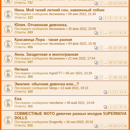
Ответы:
737
1
…
22
23
24
25
Нина. Мой тихий летний сон, навеянный тобою
Последнее сообщение
Аксиниана
«
09 июн 2022, 21:34
Ответы:
123
1
2
3
4
5
Юлия. Отчаянная девчонка.
Последнее сообщение
Аксиниана
«
20 фев 2022, 23:05
Ответы:
243
1
…
6
7
8
9
Красавица Лора - такая разная
Последнее сообщение
Аксиниана
«
04 фев 2022, 15:36
Ответы:
455
1
…
13
14
15
16
Анна. Загадочная и многогранная
Последнее сообщение
Аксиниана
«
21 янв 2022, 17:54
Ответы:
547
1
…
16
17
18
19
Наташа
Последнее сообщение
Ingrid777
«
06 окт 2021, 22:29
Ответы:
355
1
…
9
10
11
12
Эмилия: обычная девочка или...?
Последнее сообщение
Varga
«
12 май 2021, 19:13
Ответы:
102
1
2
3
4
Ева
Последнее сообщение
missflame
«
08 май 2021, 14:44
Ответы:
101
1
2
3
4
СОВМЕСТНЫЕ ФОТО девочек разных молдов SUPERNOVA
DOLLS
Последнее сообщение
Dragonfly
«
16 ноя 2020, 20:32
Ответы:
515
1
…
15
16
17
18