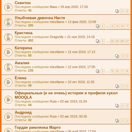
Скинтон
Последнее сообщение
Вика
«
29 апр 2020, 17:26
Ответы:
42
1
2
Улыбчивая девочка Настя
Последнее сообщение
missflame
«
13 фев 2020, 13:58
Ответы:
205
1
…
4
5
6
7
Кристина
Последнее сообщение
Dragonfly
«
21 ноя 2019, 14:18
Ответы:
482
1
…
14
15
16
17
Катерина
Последнее сообщение
missflame
«
12 ноя 2019, 17:13
Ответы:
50
1
2
Амалия
Последнее сообщение
missflame
«
12 ноя 2019, 17:05
Ответы:
235
1
…
5
6
7
8
Елена
Последнее сообщение
missflame
«
10 окт 2019, 11:05
Ответы:
49
1
2
Официальные (и не очень) истории и профили кукол
MOOQLA
Последнее сообщение
Ruta
«
03 авг 2019, 01:04
Ответы:
44
1
2
Андроид
Последнее сообщение
Ruta
«
03 авг 2019, 00:35
Ответы:
42
1
2
Гордая римлянка Марго
Последнее сообщение
missflame
«
06 май 2019, 17:54