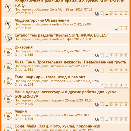
Вопрос-ответ в реальном времени о куклах SUPERNOVA;
F.A.Q.
Последнее сообщение
Elena VL
«
25 авг 2017, 07:31
Ответы:
387
1
…
10
11
12
13
Модераторские Объявления
Последнее сообщение
Kamille
«
29 май 2012, 22:08
Ответы:
33
1
2
Каталог тем раздела "Куклы SUPERNOVA DOLLS"
Последнее сообщение
Kamille
«
18 фев 2012, 13:58
Виктория
Последнее сообщение
Ruby77
«
20 дек 2025, 21:01
Ответы:
315
1
…
8
9
10
11
Лиза. Таня. Трогательная нежность. Невысказанная грусть.
Последнее сообщение
Lucciola
«
22 окт 2023, 07:36
Ответы:
561
1
…
16
17
18
19
Тело: шарниры, глаза, уход и ремонт
Последнее сообщение
Hermiona317
«
12 июл 2023, 11:07
Ответы:
144
1
2
3
4
5
Наша одежда, аксессуары и другие работы для кукол
SUPERNOVA
Последнее сообщение
Лукерья
«
25 апр 2023, 13:56
Ответы:
526
1
…
15
16
17
18
Мария
Последнее сообщение
Ruby77
«
08 янв 2023, 16:13
Ответы:
306
1
…
8
9
10
11
Соня, Майя, Заяц. Фото, куклы, поклонники!
Последнее сообщение
Аксиниана
«
06 авг 2022, 12:18