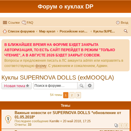
Форум о куклах DP
Ссылки
FAQ
Вход
Список форумов
Мир кукол
Российские коллекционные куклы
Куклы SUPERNOVA DOLLS (exMOOQLA)
ои
В БЛИЖАЙШЕЕ ВРЕМЯ НА ФОРУМЕ БУДЕТ ЗАКРЫТА
ск
АВТОРИЗАЦИЯ, ТО ЕСТЬ САЙТ ПЕРЕЙДЕТ В РЕЖИМ "ТОЛЬКО
ЧТЕНИЕ", А В АВГУСТЕ 2026 БУДЕТ ЗАКРЫТ СОВСЕМ.
Вопросы и предложения писать в ЛС аккаунта admin или направлять в
соответствующую
форму
. С уважением и сожалением, Админ.
Куклы SUPERNOVA DOLLS (exMOOQLA)
Новая тема
54 темы
1
2
Темы
Важные новости от SUPERNOVA DOLLS *обновление от
01.05.2018*
Последнее сообщение
Kamille
«
20 май 2018, 17:25
Ответы:
33
1
2