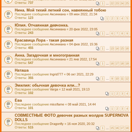
Ответы:
737
1
…
22
23
24
25
Нина. Мой тихий летний сон, навеянный тобою
Последнее сообщение
Аксиниана
«
09 июн 2022, 21:34
Ответы:
123
1
2
3
4
5
Юлия. Отчаянная девчонка.
Последнее сообщение
Аксиниана
«
20 фев 2022, 23:05
Ответы:
243
1
…
6
7
8
9
Красавица Лора - такая разная
Последнее сообщение
Аксиниана
«
04 фев 2022, 15:36
Ответы:
455
1
…
13
14
15
16
Анна. Загадочная и многогранная
Последнее сообщение
Аксиниана
«
21 янв 2022, 17:54
Ответы:
547
1
…
16
17
18
19
Наташа
Последнее сообщение
Ingrid777
«
06 окт 2021, 22:29
Ответы:
355
1
…
9
10
11
12
Эмилия: обычная девочка или...?
Последнее сообщение
Varga
«
12 май 2021, 19:13
Ответы:
102
1
2
3
4
Ева
Последнее сообщение
missflame
«
08 май 2021, 14:44
Ответы:
101
1
2
3
4
СОВМЕСТНЫЕ ФОТО девочек разных молдов SUPERNOVA
DOLLS
Последнее сообщение
Dragonfly
«
16 ноя 2020, 20:32
Ответы:
515
1
…
15
16
17
18