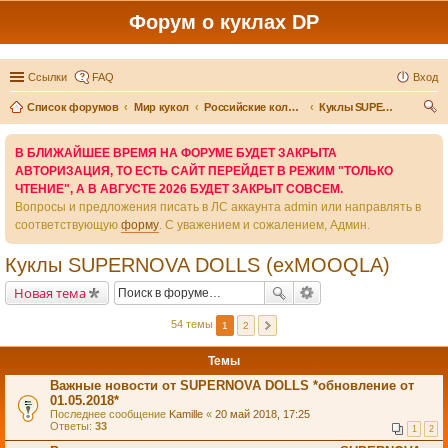
Форум о куклах DP
Ссылки
FAQ
Вход
Список форумов
Мир кукол
Российские коллекционные куклы
Куклы SUPERNOVA DOLLS (exMOOQLA)
ои
В БЛИЖАЙШЕЕ ВРЕМЯ НА ФОРУМЕ БУДЕТ ЗАКРЫТА
ск
АВТОРИЗАЦИЯ, ТО ЕСТЬ САЙТ ПЕРЕЙДЕТ В РЕЖИМ "ТОЛЬКО
ЧТЕНИЕ", А В АВГУСТЕ 2026 БУДЕТ ЗАКРЫТ СОВСЕМ.
Вопросы и предложения писать в ЛС аккаунта admin или направлять в
соответствующую
форму
. С уважением и сожалением, Админ.
Куклы SUPERNOVA DOLLS (exMOOQLA)
Новая тема
54 темы
1
2
Темы
Важные новости от SUPERNOVA DOLLS *обновление от
01.05.2018*
Последнее сообщение
Kamille
«
20 май 2018, 17:25
Ответы:
33
1
2