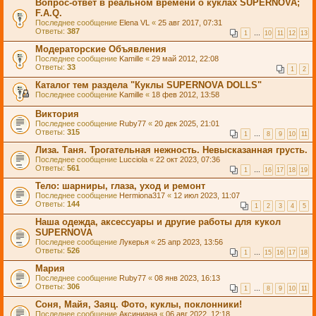
Вопрос-ответ в реальном времени о куклах SUPERNOVA;
F.A.Q.
Последнее сообщение
Elena VL
«
25 авг 2017, 07:31
Ответы:
387
1
…
10
11
12
13
Модераторские Объявления
Последнее сообщение
Kamille
«
29 май 2012, 22:08
Ответы:
33
1
2
Каталог тем раздела "Куклы SUPERNOVA DOLLS"
Последнее сообщение
Kamille
«
18 фев 2012, 13:58
Виктория
Последнее сообщение
Ruby77
«
20 дек 2025, 21:01
Ответы:
315
1
…
8
9
10
11
Лиза. Таня. Трогательная нежность. Невысказанная грусть.
Последнее сообщение
Lucciola
«
22 окт 2023, 07:36
Ответы:
561
1
…
16
17
18
19
Тело: шарниры, глаза, уход и ремонт
Последнее сообщение
Hermiona317
«
12 июл 2023, 11:07
Ответы:
144
1
2
3
4
5
Наша одежда, аксессуары и другие работы для кукол
SUPERNOVA
Последнее сообщение
Лукерья
«
25 апр 2023, 13:56
Ответы:
526
1
…
15
16
17
18
Мария
Последнее сообщение
Ruby77
«
08 янв 2023, 16:13
Ответы:
306
1
…
8
9
10
11
Соня, Майя, Заяц. Фото, куклы, поклонники!
Последнее сообщение
Аксиниана
«
06 авг 2022, 12:18