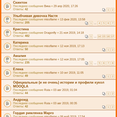
Скинтон
Последнее сообщение
Вика
«
29 апр 2020, 17:26
Ответы:
42
1
2
Улыбчивая девочка Настя
Последнее сообщение
missflame
«
13 фев 2020, 13:58
Ответы:
205
1
…
4
5
6
7
Кристина
Последнее сообщение
Dragonfly
«
21 ноя 2019, 14:18
Ответы:
482
1
…
14
15
16
17
Катерина
Последнее сообщение
missflame
«
12 ноя 2019, 17:13
Ответы:
50
1
2
Амалия
Последнее сообщение
missflame
«
12 ноя 2019, 17:05
Ответы:
235
1
…
5
6
7
8
Елена
Последнее сообщение
missflame
«
10 окт 2019, 11:05
Ответы:
49
1
2
Официальные (и не очень) истории и профили кукол
MOOQLA
Последнее сообщение
Ruta
«
03 авг 2019, 01:04
Ответы:
44
1
2
Андроид
Последнее сообщение
Ruta
«
03 авг 2019, 00:35
Ответы:
42
1
2
Гордая римлянка Марго
Последнее сообщение
missflame
«
06 май 2019, 17:54