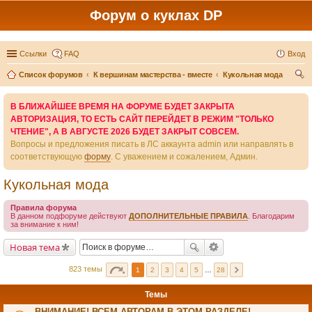
Форум о куклах DP
Ссылки
FAQ
Вход
Список форумов
К вершинам мастерства - вместе
Кукольная мода
ои
В БЛИЖАЙШЕЕ ВРЕМЯ НА ФОРУМЕ БУДЕТ ЗАКРЫТА
ск
АВТОРИЗАЦИЯ, ТО ЕСТЬ САЙТ ПЕРЕЙДЕТ В РЕЖИМ "ТОЛЬКО
ЧТЕНИЕ", А В АВГУСТЕ 2026 БУДЕТ ЗАКРЫТ СОВСЕМ.
Вопросы и предложения писать в ЛС аккаунта admin или направлять в
соответствующую
форму
. С уважением и сожалением, Админ.
Кукольная мода
Правила форума
В данном подфоруме действуют
ДОПОЛНИТЕЛЬНЫЕ ПРАВИЛА
. Благодарим
за внимание к ним!
Новая тема
823 темы
1
2
3
4
5
…
28
Темы
ВНИМАНИЕ! ВСЕМ АВТОРАМ В ЭТОМ РАЗДЕЛЕ!