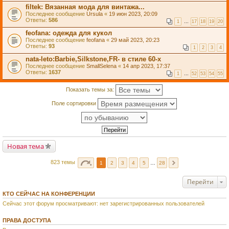
filtek: Вязанная мода для винтажа...
Последнее сообщение
Ursula
«
19 июн 2023, 20:09
Ответы:
586
1
…
17
18
19
20
feofana: одежда для кукол
Последнее сообщение
feofana
«
29 май 2023, 20:23
Ответы:
93
1
2
3
4
nata-leto:Barbie,Silkstone,FR- в стиле 60-х
Последнее сообщение
SmallSelena
«
14 апр 2023, 17:37
Ответы:
1637
1
…
52
53
54
55
Показать темы за:
Поле сортировки
Новая тема
823 темы
1
2
3
4
5
…
28
Перейти
КТО СЕЙЧАС НА КОНФЕРЕНЦИИ
Сейчас этот форум просматривают: нет зарегистрированных пользователей
ПРАВА ДОСТУПА