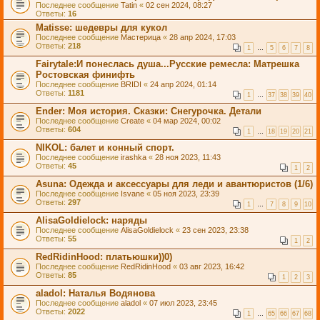
Последнее сообщение
Tatin
«
02 сен 2024, 08:27
Ответы:
16
Matisse: шедевры для кукол
Последнее сообщение
Мастерица
«
28 апр 2024, 17:03
Ответы:
218
1
…
5
6
7
8
Fairytale:И понеслась душа...Русские ремесла: Матрешка
Ростовская финифть
Последнее сообщение
BRIDI
«
24 апр 2024, 01:14
Ответы:
1181
1
…
37
38
39
40
Ender: Моя история. Сказки: Снегурочка. Детали
Последнее сообщение
Create
«
04 мар 2024, 00:02
Ответы:
604
1
…
18
19
20
21
NIKOL: балет и конный спорт.
Последнее сообщение
irashka
«
28 ноя 2023, 11:43
Ответы:
45
1
2
Asuna: Одежда и аксессуары для леди и авантюристов (1/6)
Последнее сообщение
Isvane
«
05 ноя 2023, 23:39
Ответы:
297
1
…
7
8
9
10
AlisaGoldielock: наряды
Последнее сообщение
AlisaGoldielock
«
23 сен 2023, 23:38
Ответы:
55
1
2
RedRidinHood: платьюшки))0)
Последнее сообщение
RedRidinHood
«
03 авг 2023, 16:42
Ответы:
85
1
2
3
aladol: Наталья Водянова
Последнее сообщение
aladol
«
07 июл 2023, 23:45
Ответы:
2022
1
…
65
66
67
68