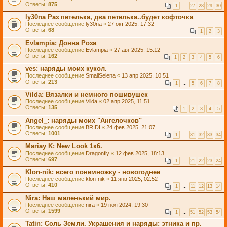
Ответы:
875
1
…
27
28
29
30
ly30na Раз петелька, два петелька..будет кофточка
Последнее сообщение
ly30na
«
27 окт 2025, 17:32
Ответы:
68
1
2
3
Evlampia: Донна Роза
Последнее сообщение
Evlampia
«
27 авг 2025, 15:12
Ответы:
162
1
2
3
4
5
6
ves: наряды моих кукол.
Последнее сообщение
SmallSelena
«
13 апр 2025, 10:51
Ответы:
213
1
…
5
6
7
8
Vilda: Вязалки и немного пошивушек
Последнее сообщение
Vilda
«
02 апр 2025, 11:51
Ответы:
135
1
2
3
4
5
Angel_: наряды моих "Ангелочков"
Последнее сообщение
BRIDI
«
24 фев 2025, 21:07
Ответы:
1001
1
…
31
32
33
34
Mariay K: New Look 1к6.
Последнее сообщение
Dragonfly
«
12 фев 2025, 18:13
Ответы:
697
1
…
21
22
23
24
Klon-nik: всего понемножку - новогоднее
Последнее сообщение
klon-nik
«
11 янв 2025, 02:52
Ответы:
410
1
…
11
12
13
14
Nira: Наш маленький мир.
Последнее сообщение
nira
«
19 ноя 2024, 19:30
Ответы:
1599
1
…
51
52
53
54
Tatin: Соль Земли. Украшения и наряды: этника и пр.