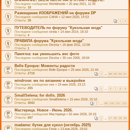
Последнее сообщение
Worldinside
«
20 апр 2021, 11:35
Ответы:
18
Размещение ИЗОБРАЖЕНИЙ на форуме DP
Последнее сообщение
САНА
«
12 июл 2020, 14:53
Ответы:
39
1
2
ПУТЕВОДИТЕЛЬ по форуму "Кукольная мода"
Последнее сообщение
strela
«
14 июн 2014, 18:33
Ответы:
4
ПРАВИЛА форума "Кукольная мода"
Последнее сообщение
Divsha
«
16 фев 2011, 12:08
Ответы:
1
Памятка: как уменьшить вес фото
Последнее сообщение
Divsha
«
30 сен 2006, 18:04
Belle Epoque: Моменты радости
Последнее сообщение
Belle Epoque
«
25 июн 2026, 21:44
Ответы:
2718
1
…
88
89
90
91
windrose: мк по вязанию и выкройки
Последнее сообщение
ves
«
19 июн 2026, 23:13
Ответы:
265
1
…
6
7
8
9
SmallSelena: for dolls. 2026
Последнее сообщение
SmallSelena
«
15 июн 2026, 15:10
Ответы:
3043
1
…
99
100
101
102
Мастерица. Новое - Июнь 2026.
Последнее сообщение
Мастерица
«
02 июн 2026, 20:16
Ответы:
897
1
…
27
28
29
30
madame: бутик для кукол (октябрь 2025)
Последнее сообщение
Fenix
«
13 янв 2026, 19:02