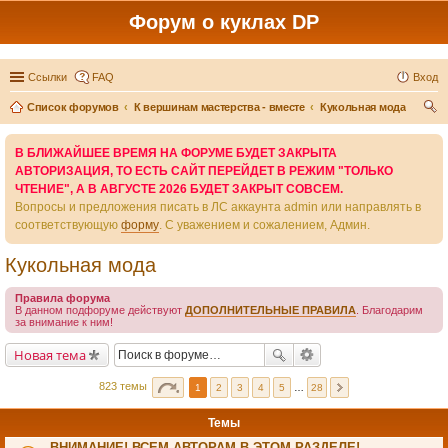
Форум о куклах DP
Ссылки
FAQ
Вход
Список форумов
К вершинам мастерства - вместе
Кукольная мода
ои
В БЛИЖАЙШЕЕ ВРЕМЯ НА ФОРУМЕ БУДЕТ ЗАКРЫТА
ск
АВТОРИЗАЦИЯ, ТО ЕСТЬ САЙТ ПЕРЕЙДЕТ В РЕЖИМ "ТОЛЬКО
ЧТЕНИЕ", А В АВГУСТЕ 2026 БУДЕТ ЗАКРЫТ СОВСЕМ.
Вопросы и предложения писать в ЛС аккаунта admin или направлять в
соответствующую
форму
. С уважением и сожалением, Админ.
Кукольная мода
Правила форума
В данном подфоруме действуют
ДОПОЛНИТЕЛЬНЫЕ ПРАВИЛА
. Благодарим
за внимание к ним!
Новая тема
823 темы
1
2
3
4
5
…
28
Темы
ВНИМАНИЕ! ВСЕМ АВТОРАМ В ЭТОМ РАЗДЕЛЕ!