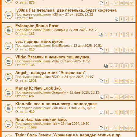
Ответы:
875
1
…
27
28
29
30
ly30na Раз петелька, два петелька..будет кофточка
Последнее сообщение
ly30na
«
27 окт 2025, 17:32
Ответы:
68
1
2
3
Evlampia: Донна Роза
Последнее сообщение
Evlampia
«
27 авг 2025, 15:12
Ответы:
162
1
2
3
4
5
6
ves: наряды моих кукол.
Последнее сообщение
SmallSelena
«
13 апр 2025, 10:51
Ответы:
213
1
…
5
6
7
8
Vilda: Вязалки и немного пошивушек
Последнее сообщение
Vilda
«
02 апр 2025, 11:51
Ответы:
135
1
2
3
4
5
Angel_: наряды моих "Ангелочков"
Последнее сообщение
BRIDI
«
24 фев 2025, 21:07
Ответы:
1001
1
…
31
32
33
34
Mariay K: New Look 1к6.
Последнее сообщение
Dragonfly
«
12 фев 2025, 18:13
Ответы:
697
1
…
21
22
23
24
Klon-nik: всего понемножку - новогоднее
Последнее сообщение
klon-nik
«
11 янв 2025, 02:52
Ответы:
410
1
…
11
12
13
14
Nira: Наш маленький мир.
Последнее сообщение
nira
«
19 ноя 2024, 19:30
Ответы:
1599
1
…
51
52
53
54
Tatin: Соль Земли. Украшения и наряды: этника и пр.