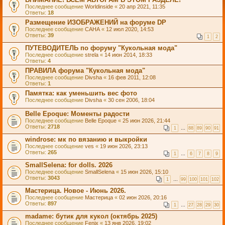
Последнее сообщение
Worldinside
«
20 апр 2021, 11:35
Ответы:
18
Размещение ИЗОБРАЖЕНИЙ на форуме DP
Последнее сообщение
САНА
«
12 июл 2020, 14:53
Ответы:
39
1
2
ПУТЕВОДИТЕЛЬ по форуму "Кукольная мода"
Последнее сообщение
strela
«
14 июн 2014, 18:33
Ответы:
4
ПРАВИЛА форума "Кукольная мода"
Последнее сообщение
Divsha
«
16 фев 2011, 12:08
Ответы:
1
Памятка: как уменьшить вес фото
Последнее сообщение
Divsha
«
30 сен 2006, 18:04
Belle Epoque: Моменты радости
Последнее сообщение
Belle Epoque
«
25 июн 2026, 21:44
Ответы:
2718
1
…
88
89
90
91
windrose: мк по вязанию и выкройки
Последнее сообщение
ves
«
19 июн 2026, 23:13
Ответы:
265
1
…
6
7
8
9
SmallSelena: for dolls. 2026
Последнее сообщение
SmallSelena
«
15 июн 2026, 15:10
Ответы:
3043
1
…
99
100
101
102
Мастерица. Новое - Июнь 2026.
Последнее сообщение
Мастерица
«
02 июн 2026, 20:16
Ответы:
897
1
…
27
28
29
30
madame: бутик для кукол (октябрь 2025)
Последнее сообщение
Fenix
«
13 янв 2026, 19:02