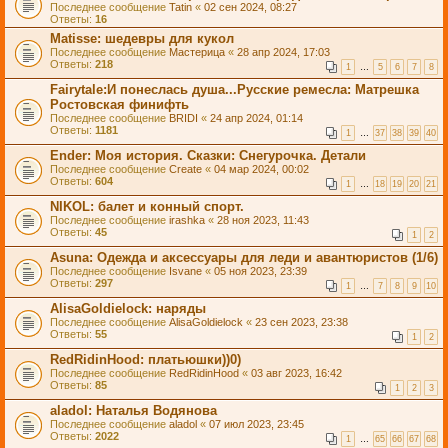
Последнее сообщение
Tatin
«
02 сен 2024, 08:27
Ответы:
16
Matisse: шедевры для кукол
Последнее сообщение
Мастерица
«
28 апр 2024, 17:03
Ответы:
218
1
…
5
6
7
8
Fairytale:И понеслась душа...Русские ремесла: Матрешка
Ростовская финифть
Последнее сообщение
BRIDI
«
24 апр 2024, 01:14
Ответы:
1181
1
…
37
38
39
40
Ender: Моя история. Сказки: Снегурочка. Детали
Последнее сообщение
Create
«
04 мар 2024, 00:02
Ответы:
604
1
…
18
19
20
21
NIKOL: балет и конный спорт.
Последнее сообщение
irashka
«
28 ноя 2023, 11:43
Ответы:
45
1
2
Asuna: Одежда и аксессуары для леди и авантюристов (1/6)
Последнее сообщение
Isvane
«
05 ноя 2023, 23:39
Ответы:
297
1
…
7
8
9
10
AlisaGoldielock: наряды
Последнее сообщение
AlisaGoldielock
«
23 сен 2023, 23:38
Ответы:
55
1
2
RedRidinHood: платьюшки))0)
Последнее сообщение
RedRidinHood
«
03 авг 2023, 16:42
Ответы:
85
1
2
3
aladol: Наталья Водянова
Последнее сообщение
aladol
«
07 июл 2023, 23:45
Ответы:
2022
1
…
65
66
67
68