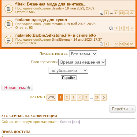
filtek: Вязанная мода для винтажа...
Последнее сообщение
Ursula
«
19 июн 2023, 20:09
Ответы:
586
1
…
17
18
19
20
feofana: одежда для кукол
Последнее сообщение
feofana
«
29 май 2023, 20:23
Ответы:
93
1
2
3
4
nata-leto:Barbie,Silkstone,FR- в стиле 60-х
Последнее сообщение
SmallSelena
«
14 апр 2023, 17:37
Ответы:
1637
1
…
52
53
54
55
Показать темы за:
Поле сортировки
Новая тема
823 темы
1
2
3
4
5
…
28
Перейти
КТО СЕЙЧАС НА КОНФЕРЕНЦИИ
Сейчас этот форум просматривают:
Yandex [bot]
ПРАВА ДОСТУПА