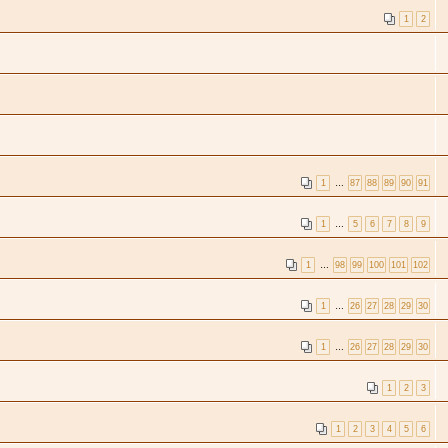
1
2
1
…
87
88
89
90
91
1
…
5
6
7
8
9
1
…
98
99
100
101
102
1
…
26
27
28
29
30
1
…
26
27
28
29
30
1
2
3
1
2
3
4
5
6