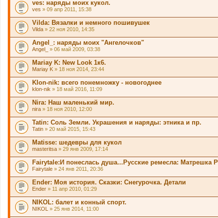
ves: наряды моих кукол.
ves
» 09 апр 2011, 15:38
Vilda: Вязалки и немного пошивушек
Vilda
» 22 ноя 2010, 14:35
Angel_: наряды моих "Ангелочков"
Angel_
» 06 май 2009, 03:38
Mariay K: New Look 1к6.
Mariay K
» 18 ноя 2014, 23:44
Klon-nik: всего понемножку - новогоднее
klon-nik
» 18 май 2016, 11:09
Nira: Наш маленький мир.
nira
» 18 ноя 2010, 12:00
Tatin: Соль Земли. Украшения и наряды: этника и пр.
Tatin
» 20 май 2015, 15:43
Matisse: шедевры для кукол
masteritsa
» 29 янв 2009, 17:14
Fairytale:И понеслась душа...Русские ремесла: Матрешка
Fairytale
» 24 янв 2011, 20:36
Ender: Моя история. Сказки: Снегурочка. Детали
Ender
» 11 апр 2010, 01:29
NIKOL: балет и конный спорт.
NIKOL
» 25 янв 2014, 11:00