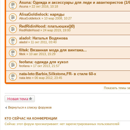
Asuna: Одежда и аксессуары для леди и авантюристов (1/6
Asuna
» 22 окт 2016, 10:18
AlisaGoldielock: наряды
AlisaGoldielock
» 10 мар 2008, 10:27
RedRidinHood: платьюшки))0)
RedRidinHood
» 24 мар 2019, 19:00
aladol: Наталья Водянова
aladol
» 11 окт 2011, 03:40
filtek: Вязанная мода для винтажа...
filtek
» 10 авг 2013, 15:29
feofana: одежда для кукол
feofana
» 17 окт 2013, 21:57
nata-leto:Barbie,Silkstone,FR- в стиле 60-х
nata leto
» 06 мар 2012, 23:45
Показать темы з
Новая тема
Вернуться к списку форумов
КТО СЕЙЧАС НА КОНФЕРЕНЦИИ
Сейчас этот форум просматривают: нет зарегистрированных пользователей