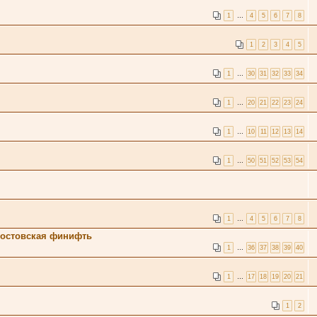
1
…
4
5
6
7
8
1
2
3
4
5
1
…
30
31
32
33
34
1
…
20
21
22
23
24
1
…
10
11
12
13
14
1
…
50
51
52
53
54
1
…
4
5
6
7
8
 Ростовская финифть
1
…
36
37
38
39
40
1
…
17
18
19
20
21
1
2