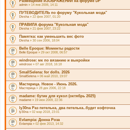
Размещение ИЗОБРАЖЕНИЙ на форуме DP
admin
» 14 янв 2006, 14:11
ПУТЕВОДИТЕЛЬ по форуму "Кукольная мода"
Divsha
» 22 фев 2007, 01:20
ПРАВИЛА форума "Кукольная мода"
Divsha
» 21 фев 2007, 23:22
Памятка: как уменьшить вес фото
Divsha
» 30 сен 2006, 18:04
Belle Epoque: Моменты радости
Belle Epoque
» 29 окт 2008, 06:57
windrose: мк по вязанию и выкройки
windrose
» 07 авг 2018, 16:18
SmallSelena: for dolls. 2026
SmallSelena
» 06 май 2010, 19:07
Мастерица. Новое - Июнь 2026.
Мастерица
» 28 дек 2006, 22:18
madame: бутик для кукол (октябрь 2025)
madame
» 19 июн 2009, 22:36
ly30na Раз петелька, два петелька..будет кофточка
ly30na
» 02 мар 2018, 23:01
Evlampia: Донна Роза
Evlampia
» 02 фев 2013, 14:32