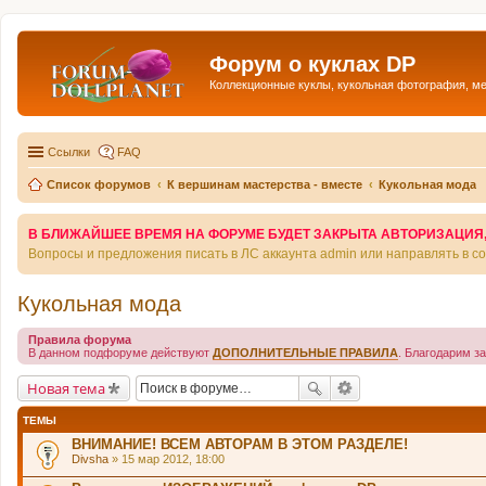
Форум о куклах DP
Коллекционные куклы, кукольная фотография, м
Ссылки
FAQ
Список форумов
К вершинам мастерства - вместе
Кукольная мода
В БЛИЖАЙШЕЕ ВРЕМЯ НА ФОРУМЕ БУДЕТ ЗАКРЫТА АВТОРИЗАЦИЯ, Т
Вопросы и предложения писать в ЛС аккаунта admin или направлять в 
Кукольная мода
Правила форума
В данном подфоруме действуют
ДОПОЛНИТЕЛЬНЫЕ ПРАВИЛА
. Благодарим з
Новая тема
ТЕМЫ
ВНИМАНИЕ! ВСЕМ АВТОРАМ В ЭТОМ РАЗДЕЛЕ!
Divsha
» 15 мар 2012, 18:00