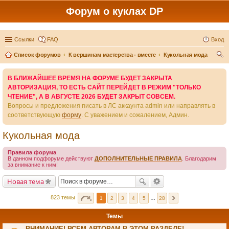
Форум о куклах DP
Ссылки
FAQ
Вход
Список форумов
К вершинам мастерства - вместе
Кукольная мода
ои
В БЛИЖАЙШЕЕ ВРЕМЯ НА ФОРУМЕ БУДЕТ ЗАКРЫТА
ск
АВТОРИЗАЦИЯ, ТО ЕСТЬ САЙТ ПЕРЕЙДЕТ В РЕЖИМ "ТОЛЬКО
ЧТЕНИЕ", А В АВГУСТЕ 2026 БУДЕТ ЗАКРЫТ СОВСЕМ.
Вопросы и предложения писать в ЛС аккаунта admin или направлять в
соответствующую
форму
. С уважением и сожалением, Админ.
Кукольная мода
Правила форума
В данном подфоруме действуют
ДОПОЛНИТЕЛЬНЫЕ ПРАВИЛА
. Благодарим
за внимание к ним!
Новая тема
823 темы
1
2
3
4
5
…
28
Темы
ВНИМАНИЕ! ВСЕМ АВТОРАМ В ЭТОМ РАЗДЕЛЕ!