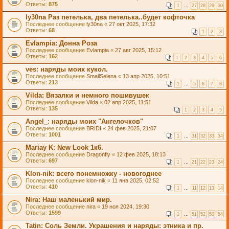
Ответы:
875
1
…
27
28
29
30
ly30na Раз петелька, два петелька..будет кофточка
Последнее сообщение
ly30na
«
27 окт 2025, 17:32
Ответы:
68
1
2
3
Evlampia: Донна Роза
Последнее сообщение
Evlampia
«
27 авг 2025, 15:12
Ответы:
162
1
2
3
4
5
6
ves: наряды моих кукол.
Последнее сообщение
SmallSelena
«
13 апр 2025, 10:51
Ответы:
213
1
…
5
6
7
8
Vilda: Вязалки и немного пошивушек
Последнее сообщение
Vilda
«
02 апр 2025, 11:51
Ответы:
135
1
2
3
4
5
Angel_: наряды моих "Ангелочков"
Последнее сообщение
BRIDI
«
24 фев 2025, 21:07
Ответы:
1001
1
…
31
32
33
34
Mariay K: New Look 1к6.
Последнее сообщение
Dragonfly
«
12 фев 2025, 18:13
Ответы:
697
1
…
21
22
23
24
Klon-nik: всего понемножку - новогоднее
Последнее сообщение
klon-nik
«
11 янв 2025, 02:52
Ответы:
410
1
…
11
12
13
14
Nira: Наш маленький мир.
Последнее сообщение
nira
«
19 ноя 2024, 19:30
Ответы:
1599
1
…
51
52
53
54
Tatin: Соль Земли. Украшения и наряды: этника и пр.