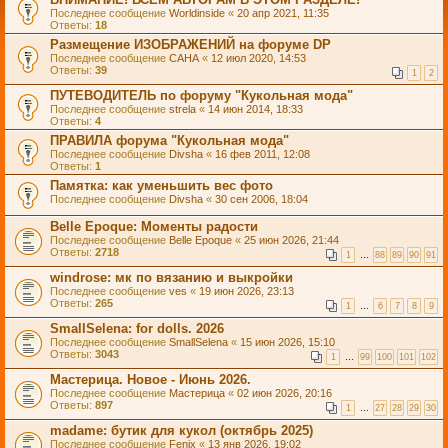
Последнее сообщение
Worldinside
«
20 апр 2021, 11:35
Ответы:
18
Размещение ИЗОБРАЖЕНИЙ на форуме DP
Последнее сообщение
САНА
«
12 июл 2020, 14:53
Ответы:
39
1
2
ПУТЕВОДИТЕЛЬ по форуму "Кукольная мода"
Последнее сообщение
strela
«
14 июн 2014, 18:33
Ответы:
4
ПРАВИЛА форума "Кукольная мода"
Последнее сообщение
Divsha
«
16 фев 2011, 12:08
Ответы:
1
Памятка: как уменьшить вес фото
Последнее сообщение
Divsha
«
30 сен 2006, 18:04
Belle Epoque: Моменты радости
Последнее сообщение
Belle Epoque
«
25 июн 2026, 21:44
Ответы:
2718
1
…
88
89
90
91
windrose: мк по вязанию и выкройки
Последнее сообщение
ves
«
19 июн 2026, 23:13
Ответы:
265
1
…
6
7
8
9
SmallSelena: for dolls. 2026
Последнее сообщение
SmallSelena
«
15 июн 2026, 15:10
Ответы:
3043
1
…
99
100
101
102
Мастерица. Новое - Июнь 2026.
Последнее сообщение
Мастерица
«
02 июн 2026, 20:16
Ответы:
897
1
…
27
28
29
30
madame: бутик для кукол (октябрь 2025)
Последнее сообщение
Fenix
«
13 янв 2026, 19:02