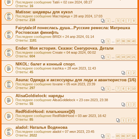
Последнее сообщение
Tatin
«
02 сен 2024, 08:27
Ответы:
16
Matisse: шедевры для кукол
Последнее сообщение
Мастерица
«
28 апр 2024, 17:03
Ответы:
218
1
…
5
6
7
8
Fairytale:И понеслась душа...Русские ремесла: Матрешка
Ростовская финифть
Последнее сообщение
BRIDI
«
24 апр 2024, 01:14
Ответы:
1181
1
…
37
38
39
40
Ender: Моя история. Сказки: Снегурочка. Детали
Последнее сообщение
Create
«
04 мар 2024, 00:02
Ответы:
604
1
…
18
19
20
21
NIKOL: балет и конный спорт.
Последнее сообщение
irashka
«
28 ноя 2023, 11:43
Ответы:
45
1
2
Asuna: Одежда и аксессуары для леди и авантюристов (1/6)
Последнее сообщение
Isvane
«
05 ноя 2023, 23:39
Ответы:
297
1
…
7
8
9
10
AlisaGoldielock: наряды
Последнее сообщение
AlisaGoldielock
«
23 сен 2023, 23:38
Ответы:
55
1
2
RedRidinHood: платьюшки))0)
Последнее сообщение
RedRidinHood
«
03 авг 2023, 16:42
Ответы:
85
1
2
3
aladol: Наталья Водянова
Последнее сообщение
aladol
«
07 июл 2023, 23:45
Ответы:
2022
1
…
65
66
67
68