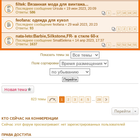
filtek: Вязанная мода для винтажа...
Последнее сообщение
Ursula
«
19 июн 2023, 20:09
Ответы:
586
1
…
17
18
19
20
feofana: одежда для кукол
Последнее сообщение
feofana
«
29 май 2023, 20:23
Ответы:
93
1
2
3
4
nata-leto:Barbie,Silkstone,FR- в стиле 60-х
Последнее сообщение
SmallSelena
«
14 апр 2023, 17:37
Ответы:
1637
1
…
52
53
54
55
Показать темы за:
Поле сортировки
Новая тема
823 темы
1
2
3
4
5
…
28
Перейти
КТО СЕЙЧАС НА КОНФЕРЕНЦИИ
Сейчас этот форум просматривают: нет зарегистрированных пользователей
ПРАВА ДОСТУПА