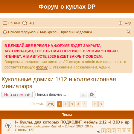
Форум о куклах DP
Ссылки
FAQ
Вход
Список форумов
Мир кукол
Кукольные домики 1/12 и коллекционная миниатюра
ои
В БЛИЖАЙШЕЕ ВРЕМЯ НА ФОРУМЕ БУДЕТ ЗАКРЫТА
ск
АВТОРИЗАЦИЯ, ТО ЕСТЬ САЙТ ПЕРЕЙДЕТ В РЕЖИМ "ТОЛЬКО
ЧТЕНИЕ", А В АВГУСТЕ 2026 БУДЕТ ЗАКРЫТ СОВСЕМ.
Вопросы и предложения писать в ЛС аккаунта admin или направлять в
соответствующую
форму
. С уважением и сожалением, Админ.
Кукольные домики 1/12 и коллекционная
миниатюра
Новая тема
194 темы
1
2
3
4
5
…
7
Темы
!~ Куклы, для которых ПОДХОДИТ мебель 1:12 ~! BJD и др.
Последнее сообщение
Rashell
«
28 июл 2024, 20:42
Ответы:
177
1
2
3
4
5
6