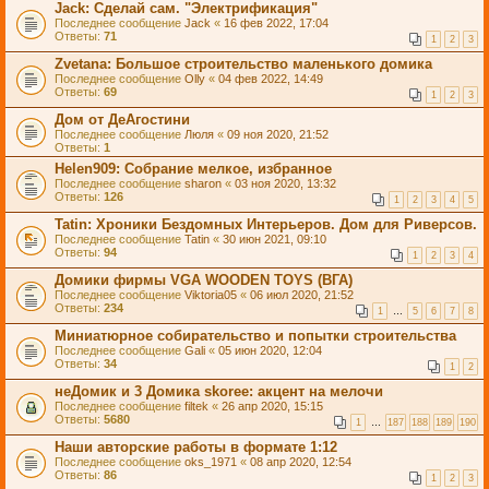
Jack: Сделай сам. "Электрификация"
Последнее сообщение
Jack
«
16 фев 2022, 17:04
Ответы:
71
1
2
3
Zvetana: Большое строительство маленького домика
Последнее сообщение
Olly
«
04 фев 2022, 14:49
Ответы:
69
1
2
3
Дом от ДеАгостини
Последнее сообщение
Люля
«
09 ноя 2020, 21:52
Ответы:
1
Helen909: Собрание мелкое, избранное
Последнее сообщение
sharon
«
03 ноя 2020, 13:32
Ответы:
126
1
2
3
4
5
Tatin: Хроники Бездомных Интерьеров. Дом для Риверсов.
Последнее сообщение
Tatin
«
30 июн 2021, 09:10
Ответы:
94
1
2
3
4
Домики фирмы VGA WOODEN TOYS (ВГА)
Последнее сообщение
Viktoria05
«
06 июл 2020, 21:52
Ответы:
234
1
…
5
6
7
8
Миниатюрное собирательство и попытки строительства
Последнее сообщение
Gali
«
05 июн 2020, 12:04
Ответы:
34
1
2
неДомик и 3 Домика skoree: акцент на мелочи
Последнее сообщение
filtek
«
26 апр 2020, 15:15
Ответы:
5680
1
…
187
188
189
190
Наши авторские работы в формате 1:12
Последнее сообщение
oks_1971
«
08 апр 2020, 12:54
Ответы:
86
1
2
3