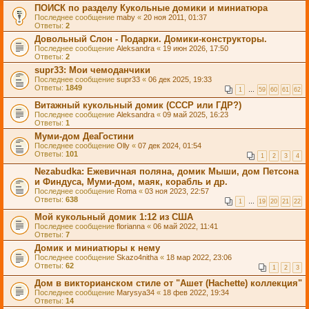
ПОИСК по разделу Кукольные домики и миниатюра
Последнее сообщение
maby
«
20 ноя 2011, 01:37
Ответы:
2
Довольный Слон - Подарки. Домики-конструкторы.
Последнее сообщение
Aleksandra
«
19 июн 2026, 17:50
Ответы:
2
supr33: Мои чемоданчики
Последнее сообщение
supr33
«
06 дек 2025, 19:33
Ответы:
1849
1
…
59
60
61
62
Витажный кукольный домик (СССР или ГДР?)
Последнее сообщение
Aleksandra
«
09 май 2025, 16:23
Ответы:
1
Муми-дом ДеаГостини
Последнее сообщение
Olly
«
07 дек 2024, 01:54
Ответы:
101
1
2
3
4
Nezabudka: Ежевичная поляна, домик Мыши, дом Петсона
и Финдуса, Муми-дом, маяк, корабль и др.
Последнее сообщение
Roma
«
03 ноя 2023, 22:57
Ответы:
638
1
…
19
20
21
22
Мой кукольный домик 1:12 из США
Последнее сообщение
florianna
«
06 май 2022, 11:41
Ответы:
7
Домик и миниатюры к нему
Последнее сообщение
Skazo4nitha
«
18 мар 2022, 23:06
Ответы:
62
1
2
3
Дом в викторианском стиле от "Ашет (Hachette) коллекция"
Последнее сообщение
Marysya34
«
18 фев 2022, 19:34
Ответы:
14