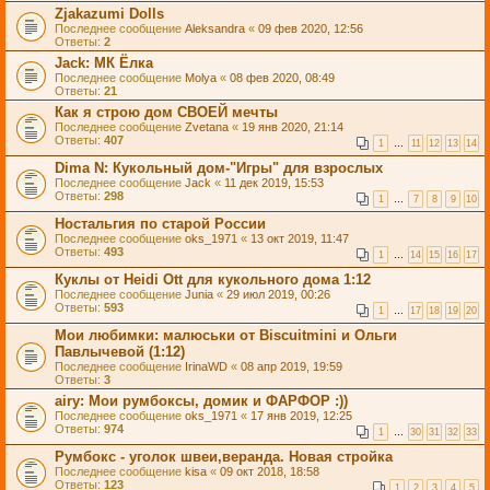
Zjakazumi Dolls
Последнее сообщение
Aleksandra
«
09 фев 2020, 12:56
Ответы:
2
Jack: МК Ёлка
Последнее сообщение
Molya
«
08 фев 2020, 08:49
Ответы:
21
Как я строю дом СВОЕЙ мечты
Последнее сообщение
Zvetana
«
19 янв 2020, 21:14
Ответы:
407
1
…
11
12
13
14
Dima N: Кукольный дом-"Игры" для взрослых
Последнее сообщение
Jack
«
11 дек 2019, 15:53
Ответы:
298
1
…
7
8
9
10
Ностальгия по старой России
Последнее сообщение
oks_1971
«
13 окт 2019, 11:47
Ответы:
493
1
…
14
15
16
17
Куклы от Heidi Ott для кукольного дома 1:12
Последнее сообщение
Junia
«
29 июл 2019, 00:26
Ответы:
593
1
…
17
18
19
20
Мои любимки: малюськи от Biscuitmini и Ольги
Павлычевой (1:12)
Последнее сообщение
IrinaWD
«
08 апр 2019, 19:59
Ответы:
3
airy: Мои румбоксы, домик и ФАРФОР :))
Последнее сообщение
oks_1971
«
17 янв 2019, 12:25
Ответы:
974
1
…
30
31
32
33
Румбокс - уголок швеи,веранда. Новая стройка
Последнее сообщение
kisa
«
09 окт 2018, 18:58
Ответы:
123
1
2
3
4
5