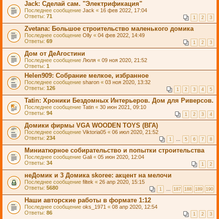
Jack: Сделай сам. "Электрификация"
Последнее сообщение
Jack
«
16 фев 2022, 17:04
Ответы:
71
1
2
3
Zvetana: Большое строительство маленького домика
Последнее сообщение
Olly
«
04 фев 2022, 14:49
Ответы:
69
1
2
3
Дом от ДеАгостини
Последнее сообщение
Люля
«
09 ноя 2020, 21:52
Ответы:
1
Helen909: Собрание мелкое, избранное
Последнее сообщение
sharon
«
03 ноя 2020, 13:32
Ответы:
126
1
2
3
4
5
Tatin: Хроники Бездомных Интерьеров. Дом для Риверсов.
Последнее сообщение
Tatin
«
30 июн 2021, 09:10
Ответы:
94
1
2
3
4
Домики фирмы VGA WOODEN TOYS (ВГА)
Последнее сообщение
Viktoria05
«
06 июл 2020, 21:52
Ответы:
234
1
…
5
6
7
8
Миниатюрное собирательство и попытки строительства
Последнее сообщение
Gali
«
05 июн 2020, 12:04
Ответы:
34
1
2
неДомик и 3 Домика skoree: акцент на мелочи
Последнее сообщение
filtek
«
26 апр 2020, 15:15
Ответы:
5680
1
…
187
188
189
190
Наши авторские работы в формате 1:12
Последнее сообщение
oks_1971
«
08 апр 2020, 12:54
Ответы:
86
1
2
3