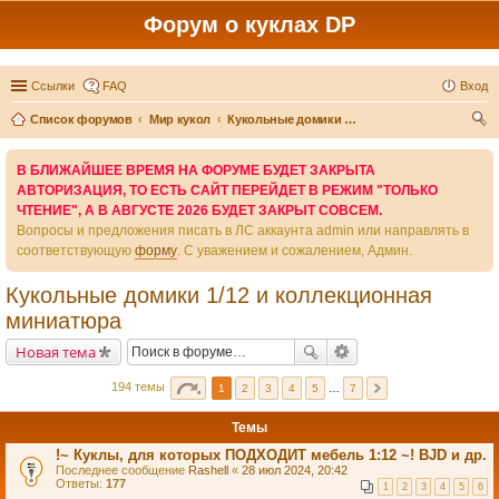
Форум о куклах DP
Ссылки
FAQ
Вход
Список форумов
Мир кукол
Кукольные домики 1/12 и коллекционная миниатюра
ои
В БЛИЖАЙШЕЕ ВРЕМЯ НА ФОРУМЕ БУДЕТ ЗАКРЫТА
ск
АВТОРИЗАЦИЯ, ТО ЕСТЬ САЙТ ПЕРЕЙДЕТ В РЕЖИМ "ТОЛЬКО
ЧТЕНИЕ", А В АВГУСТЕ 2026 БУДЕТ ЗАКРЫТ СОВСЕМ.
Вопросы и предложения писать в ЛС аккаунта admin или направлять в
соответствующую
форму
. С уважением и сожалением, Админ.
Кукольные домики 1/12 и коллекционная
миниатюра
Новая тема
194 темы
1
2
3
4
5
…
7
Темы
!~ Куклы, для которых ПОДХОДИТ мебель 1:12 ~! BJD и др.
Последнее сообщение
Rashell
«
28 июл 2024, 20:42
Ответы:
177
1
2
3
4
5
6