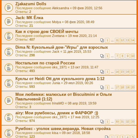
Zjakazumi Dolls
Последнее сообщение
Aleksandra
«
09 фев 2020, 12:56
Ответы:
2
Jack: МК Ёлка
Последнее сообщение
Molya
«
08 фев 2020, 08:49
Ответы:
21
Как я строю дом СВОЕЙ мечты
Последнее сообщение
Zvetana
«
19 янв 2020, 21:14
Ответы:
407
1
…
11
12
13
14
Dima N: Кукольный дом-"Игры" для взрослых
Последнее сообщение
Jack
«
11 дек 2019, 15:53
Ответы:
298
1
…
7
8
9
10
Ностальгия по старой России
Последнее сообщение
oks_1971
«
13 окт 2019, 11:47
Ответы:
493
1
…
14
15
16
17
Куклы от Heidi Ott для кукольного дома 1:12
Последнее сообщение
Junia
«
29 июл 2019, 00:26
Ответы:
593
1
…
17
18
19
20
Мои любимки: малюськи от Biscuitmini и Ольги
Павлычевой (1:12)
Последнее сообщение
IrinaWD
«
08 апр 2019, 19:59
Ответы:
3
airy: Мои румбоксы, домик и ФАРФОР :))
Последнее сообщение
oks_1971
«
17 янв 2019, 12:25
Ответы:
974
1
…
30
31
32
33
Румбокс - уголок швеи,веранда. Новая стройка
Последнее сообщение
kisa
«
09 окт 2018, 18:58
Ответы:
123
1
2
3
4
5