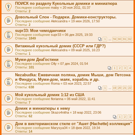
ПОИСК по разделу Кукольные домики и миниатюра
Последнее сообщение
maby
«
20 ноя 2011, 01:37
Ответы:
2
Довольный Слон - Подарки. Домики-конструкторы.
Последнее сообщение
Aleksandra
«
19 июн 2026, 17:50
Ответы:
2
supr33: Мои чемоданчики
Последнее сообщение
supr33
«
06 дек 2025, 19:33
Ответы:
1849
1
…
59
60
61
62
Витажный кукольный домик (СССР или ГДР?)
Последнее сообщение
Aleksandra
«
09 май 2025, 16:23
Ответы:
1
Муми-дом ДеаГостини
Последнее сообщение
Olly
«
07 дек 2024, 01:54
Ответы:
101
1
2
3
4
Nezabudka: Ежевичная поляна, домик Мыши, дом Петсона
и Финдуса, Муми-дом, маяк, корабль и др.
Последнее сообщение
Roma
«
03 ноя 2023, 22:57
Ответы:
638
1
…
19
20
21
22
Мой кукольный домик 1:12 из США
Последнее сообщение
florianna
«
06 май 2022, 11:41
Ответы:
7
Домик и миниатюры к нему
Последнее сообщение
Skazo4nitha
«
18 мар 2022, 23:06
Ответы:
62
1
2
3
Дом в викторианском стиле от "Ашет (Hachette) коллекция"
Последнее сообщение
Marysya34
«
18 фев 2022, 19:34
Ответы:
14