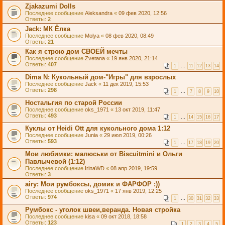
Zjakazumi Dolls
Последнее сообщение
Aleksandra
«
09 фев 2020, 12:56
Ответы:
2
Jack: МК Ёлка
Последнее сообщение
Molya
«
08 фев 2020, 08:49
Ответы:
21
Как я строю дом СВОЕЙ мечты
Последнее сообщение
Zvetana
«
19 янв 2020, 21:14
Ответы:
407
1
…
11
12
13
14
Dima N: Кукольный дом-"Игры" для взрослых
Последнее сообщение
Jack
«
11 дек 2019, 15:53
Ответы:
298
1
…
7
8
9
10
Ностальгия по старой России
Последнее сообщение
oks_1971
«
13 окт 2019, 11:47
Ответы:
493
1
…
14
15
16
17
Куклы от Heidi Ott для кукольного дома 1:12
Последнее сообщение
Junia
«
29 июл 2019, 00:26
Ответы:
593
1
…
17
18
19
20
Мои любимки: малюськи от Biscuitmini и Ольги
Павлычевой (1:12)
Последнее сообщение
IrinaWD
«
08 апр 2019, 19:59
Ответы:
3
airy: Мои румбоксы, домик и ФАРФОР :))
Последнее сообщение
oks_1971
«
17 янв 2019, 12:25
Ответы:
974
1
…
30
31
32
33
Румбокс - уголок швеи,веранда. Новая стройка
Последнее сообщение
kisa
«
09 окт 2018, 18:58
Ответы:
123
1
2
3
4
5