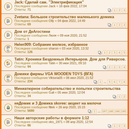
Jack: Сделай сам. "Электрификация"
Последнее сообщение
Jack
«
16 фев 2022, 17:04
Ответы:
71
1
2
3
Zvetana: Большое строительство маленького домика
Последнее сообщение
Olly
«
04 фев 2022, 14:49
Ответы:
69
1
2
3
Дом от ДеАгостини
Последнее сообщение
Люля
«
09 ноя 2020, 21:52
Ответы:
1
Helen909: Собрание мелкое, избранное
Последнее сообщение
sharon
«
03 ноя 2020, 13:32
Ответы:
126
1
2
3
4
5
Tatin: Хроники Бездомных Интерьеров. Дом для Риверсов.
Последнее сообщение
Tatin
«
30 июн 2021, 09:10
Ответы:
94
1
2
3
4
Домики фирмы VGA WOODEN TOYS (ВГА)
Последнее сообщение
Viktoria05
«
06 июл 2020, 21:52
Ответы:
234
1
…
5
6
7
8
Миниатюрное собирательство и попытки строительства
Последнее сообщение
Gali
«
05 июн 2020, 12:04
Ответы:
34
1
2
неДомик и 3 Домика skoree: акцент на мелочи
Последнее сообщение
filtek
«
26 апр 2020, 15:15
Ответы:
5680
1
…
187
188
189
190
Наши авторские работы в формате 1:12
Последнее сообщение
oks_1971
«
08 апр 2020, 12:54
Ответы:
86
1
2
3