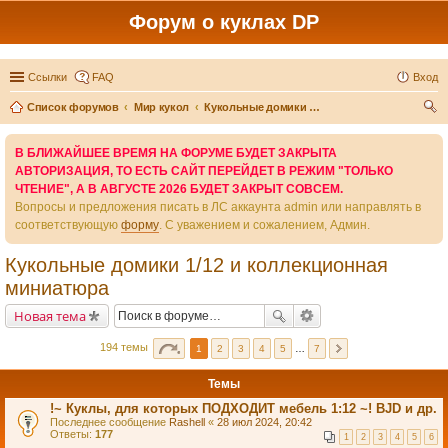
Форум о куклах DP
Ссылки
FAQ
Вход
Список форумов
Мир кукол
Кукольные домики 1/12 и коллекционная миниатюра
ои
В БЛИЖАЙШЕЕ ВРЕМЯ НА ФОРУМЕ БУДЕТ ЗАКРЫТА
ск
АВТОРИЗАЦИЯ, ТО ЕСТЬ САЙТ ПЕРЕЙДЕТ В РЕЖИМ "ТОЛЬКО
ЧТЕНИЕ", А В АВГУСТЕ 2026 БУДЕТ ЗАКРЫТ СОВСЕМ.
Вопросы и предложения писать в ЛС аккаунта admin или направлять в
соответствующую
форму
. С уважением и сожалением, Админ.
Кукольные домики 1/12 и коллекционная
миниатюра
Новая тема
194 темы
1
2
3
4
5
…
7
Темы
!~ Куклы, для которых ПОДХОДИТ мебель 1:12 ~! BJD и др.
Последнее сообщение
Rashell
«
28 июл 2024, 20:42
Ответы:
177
1
2
3
4
5
6