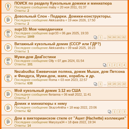
ПОИСК по разделу Кукольные домики и миниатюра
Последнее сообщение
maby
«
20 ноя 2011, 01:37
Ответы:
2
Довольный Слон - Подарки. Домики-конструкторы.
Последнее сообщение
Aleksandra
«
19 июн 2026, 17:50
Ответы:
2
supr33: Мои чемоданчики
Последнее сообщение
supr33
«
06 дек 2025, 19:33
Ответы:
1849
1
…
59
60
61
62
Витажный кукольный домик (СССР или ГДР?)
Последнее сообщение
Aleksandra
«
09 май 2025, 16:23
Ответы:
1
Муми-дом ДеаГостини
Последнее сообщение
Olly
«
07 дек 2024, 01:54
Ответы:
101
1
2
3
4
Nezabudka: Ежевичная поляна, домик Мыши, дом Петсона
и Финдуса, Муми-дом, маяк, корабль и др.
Последнее сообщение
Roma
«
03 ноя 2023, 22:57
Ответы:
638
1
…
19
20
21
22
Мой кукольный домик 1:12 из США
Последнее сообщение
florianna
«
06 май 2022, 11:41
Ответы:
7
Домик и миниатюры к нему
Последнее сообщение
Skazo4nitha
«
18 мар 2022, 23:06
Ответы:
62
1
2
3
Дом в викторианском стиле от "Ашет (Hachette) коллекция"
Последнее сообщение
Marysya34
«
18 фев 2022, 19:34
Ответы:
14