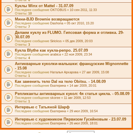
Ответы:
6
Куклы Winx от Mattel - 31.07.09
Последнее сообщение
OKTOBUS
«
10 сен 2011, 11:33
Ответы:
10
Мини-BJD Brownie возвращаются
Последнее сообщение
Dashona
«
05 окт 2010, 15:20
Ответы:
7
Делаем куклу из FLUMO. Гипсовая форма и отливка. 29-
30.07.09
Последнее сообщение
Sirickss
«
05 дек 2009, 20:03
Ответы:
3
Кукла Blythe как кукла-репро. 25.07.09
Последнее сообщение
arabica
«
22 ноя 2009, 23:34
Ответы:
4
Антикварные куколки-малышки: французские Mignonnette
- 15.08
Последнее сообщение
Наталья Архарова
«
27 авг 2009, 15:08
Ответы:
1
Как заменить тело Dal на тело Obitsu. - 14.08.09
Последнее сообщение
Екатерина
«
14 авг 2009, 20:01
Репликанты антикварных кукол: 4я статья цикла. - 05.08.09
Последнее сообщение
skoree
«
11 авг 2009, 12:53
Ответы:
1
Интервью с Татьяной Шарф
Последнее сообщение
Екатерина
«
29 июл 2009, 16:54
Интервью с художником Пярвизом Гусейновым - 23.07.09
Последнее сообщение
Екатерина
«
26 июл 2009, 18:01