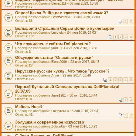
Последнее сообщение
Elena0111
«
02 апр 2023, 13:38
Ответы:
17
Опрос! Какая Pullip вам кажется самой-самой?
Последнее сообщение
LittleWinter
«
13 июн 2020, 17:03
Ответы:
36
1
2
Большой и Страшный Серый Волк- о кукле Барби
Последнее сообщение
Lucciola
«
04 июл 2019, 23:03
Ответы:
103
1
2
3
4
Что случилось с сайтом Dollplanet.ru?
Последнее сообщение
yulia1961
«
21 сен 2018, 18:38
Ответы:
3
Обсуждение статьи "Опасные игрушки"
Последнее сообщение
Elena2006
«
22 июн 2017, 06:45
Ответы:
28
Нерусские русские куклы. Что такое "русское"?
Последнее сообщение
Anna
«
29 янв 2017, 05:46
Ответы:
122
1
2
3
4
5
Первый Кукольный Словарь рунета на DollPlanet.ru!
26.07.09
Последнее сообщение
Jane1981
«
30 окт 2016, 16:44
Ответы:
31
1
2
Мебель Huset
Последнее сообщение
Luzmirella
«
15 сен 2016, 21:03
Ответы:
42
1
2
Золушка и современное искусство
Последнее сообщение
Zolotinka
«
03 май 2016, 13:23
Ответы:
8
С Днем Рождения, DollPlanet!