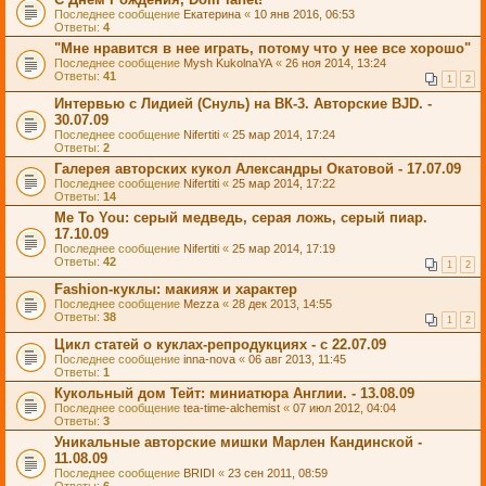
Последнее сообщение
Екатерина
«
10 янв 2016, 06:53
Ответы:
4
"Мне нравится в нее играть, потому что у нее все хорошо"
Последнее сообщение
Mysh KukolnaYA
«
26 ноя 2014, 13:24
Ответы:
41
1
2
Интервью с Лидией (Снуль) на ВК-3. Авторские BJD. -
30.07.09
Последнее сообщение
Nifertiti
«
25 мар 2014, 17:24
Ответы:
2
Галерея авторских кукол Александры Окатовой - 17.07.09
Последнее сообщение
Nifertiti
«
25 мар 2014, 17:22
Ответы:
14
Me To You: серый медведь, серая ложь, серый пиар.
17.10.09
Последнее сообщение
Nifertiti
«
25 мар 2014, 17:19
Ответы:
42
1
2
Fashion-куклы: макияж и характер
Последнее сообщение
Mezza
«
28 дек 2013, 14:55
Ответы:
38
1
2
Цикл статей о куклах-репродукциях - с 22.07.09
Последнее сообщение
inna-nova
«
06 авг 2013, 11:45
Ответы:
1
Кукольный дом Тейт: миниатюра Англии. - 13.08.09
Последнее сообщение
tea-time-alchemist
«
07 июл 2012, 04:04
Ответы:
3
Уникальные авторские мишки Марлен Кандинской -
11.08.09
Последнее сообщение
BRIDI
«
23 сен 2011, 08:59