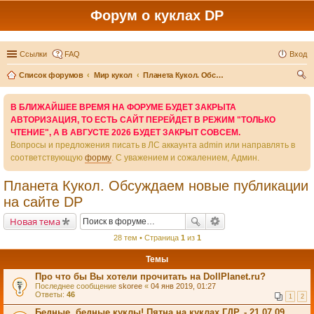
Форум о куклах DP
Ссылки
FAQ
Вход
Список форумов
Мир кукол
Планета Кукол. Обсуждаем новые публикации на сайте DP
ои
В БЛИЖАЙШЕЕ ВРЕМЯ НА ФОРУМЕ БУДЕТ ЗАКРЫТА
ск
АВТОРИЗАЦИЯ, ТО ЕСТЬ САЙТ ПЕРЕЙДЕТ В РЕЖИМ "ТОЛЬКО
ЧТЕНИЕ", А В АВГУСТЕ 2026 БУДЕТ ЗАКРЫТ СОВСЕМ.
Вопросы и предложения писать в ЛС аккаунта admin или направлять в
соответствующую
форму
. С уважением и сожалением, Админ.
Планета Кукол. Обсуждаем новые публикации
на сайте DP
Новая тема
28 тем • Страница
1
из
1
Темы
Про что бы Вы хотели прочитать на DollPlanet.ru?
Последнее сообщение
skoree
«
04 янв 2019, 01:27
Ответы:
46
1
2
Бедные, бедные куклы! Пятна на куклах ГДР. - 21.07.09