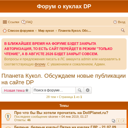
Форум о куклах DP
Ссылки
FAQ
Вход
Список форумов
Мир кукол
Планета Кукол. Обсуждаем новые публикации на сайте DP
ои
В БЛИЖАЙШЕЕ ВРЕМЯ НА ФОРУМЕ БУДЕТ ЗАКРЫТА
ск
АВТОРИЗАЦИЯ, ТО ЕСТЬ САЙТ ПЕРЕЙДЕТ В РЕЖИМ "ТОЛЬКО
ЧТЕНИЕ", А В АВГУСТЕ 2026 БУДЕТ ЗАКРЫТ СОВСЕМ.
Вопросы и предложения писать в ЛС аккаунта admin или направлять в
соответствующую
форму
. С уважением и сожалением, Админ.
Планета Кукол. Обсуждаем новые публикации
на сайте DP
Новая тема
28 тем • Страница
1
из
1
Темы
Про что бы Вы хотели прочитать на DollPlanet.ru?
Последнее сообщение
skoree
«
04 янв 2019, 01:27
Ответы:
46
1
2
Бедные, бедные куклы! Пятна на куклах ГДР. - 21.07.09