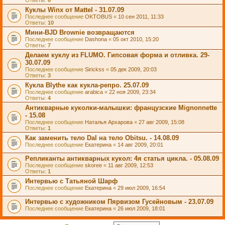
Ответы:
6
Куклы Winx от Mattel - 31.07.09
Последнее сообщение
OKTOBUS
«
10 сен 2011, 11:33
Ответы:
10
Мини-BJD Brownie возвращаются
Последнее сообщение
Dashona
«
05 окт 2010, 15:20
Ответы:
7
Делаем куклу из FLUMO. Гипсовая форма и отливка. 29-
30.07.09
Последнее сообщение
Sirickss
«
05 дек 2009, 20:03
Ответы:
3
Кукла Blythe как кукла-репро. 25.07.09
Последнее сообщение
arabica
«
22 ноя 2009, 23:34
Ответы:
4
Антикварные куколки-малышки: французские Mignonnette
- 15.08
Последнее сообщение
Наталья Архарова
«
27 авг 2009, 15:08
Ответы:
1
Как заменить тело Dal на тело Obitsu. - 14.08.09
Последнее сообщение
Екатерина
«
14 авг 2009, 20:01
Репликанты антикварных кукол: 4я статья цикла. - 05.08.09
Последнее сообщение
skoree
«
11 авг 2009, 12:53
Ответы:
1
Интервью с Татьяной Шарф
Последнее сообщение
Екатерина
«
29 июл 2009, 16:54
Интервью с художником Пярвизом Гусейновым - 23.07.09
Последнее сообщение
Екатерина
«
26 июл 2009, 18:01