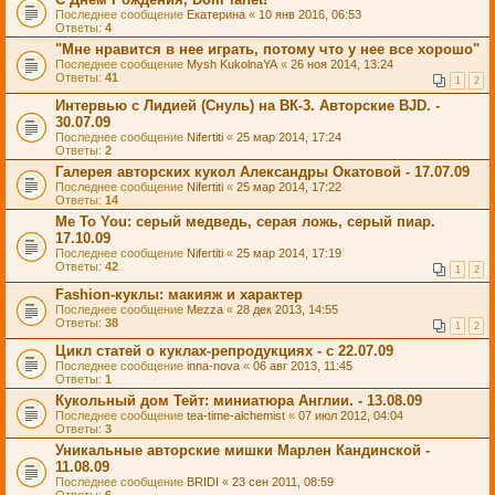
Последнее сообщение
Екатерина
«
10 янв 2016, 06:53
Ответы:
4
"Мне нравится в нее играть, потому что у нее все хорошо"
Последнее сообщение
Mysh KukolnaYA
«
26 ноя 2014, 13:24
Ответы:
41
1
2
Интервью с Лидией (Снуль) на ВК-3. Авторские BJD. -
30.07.09
Последнее сообщение
Nifertiti
«
25 мар 2014, 17:24
Ответы:
2
Галерея авторских кукол Александры Окатовой - 17.07.09
Последнее сообщение
Nifertiti
«
25 мар 2014, 17:22
Ответы:
14
Me To You: серый медведь, серая ложь, серый пиар.
17.10.09
Последнее сообщение
Nifertiti
«
25 мар 2014, 17:19
Ответы:
42
1
2
Fashion-куклы: макияж и характер
Последнее сообщение
Mezza
«
28 дек 2013, 14:55
Ответы:
38
1
2
Цикл статей о куклах-репродукциях - с 22.07.09
Последнее сообщение
inna-nova
«
06 авг 2013, 11:45
Ответы:
1
Кукольный дом Тейт: миниатюра Англии. - 13.08.09
Последнее сообщение
tea-time-alchemist
«
07 июл 2012, 04:04
Ответы:
3
Уникальные авторские мишки Марлен Кандинской -
11.08.09
Последнее сообщение
BRIDI
«
23 сен 2011, 08:59