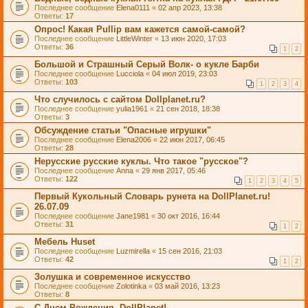
Последнее сообщение
Elena0111
«
02 апр 2023, 13:38
Ответы:
17
Опрос! Какая Pullip вам кажется самой-самой?
Последнее сообщение
LittleWinter
«
13 июн 2020, 17:03
Ответы:
36
1
2
Большой и Страшный Серый Волк- о кукле Барби
Последнее сообщение
Lucciola
«
04 июл 2019, 23:03
Ответы:
103
1
2
3
4
Что случилось с сайтом Dollplanet.ru?
Последнее сообщение
yulia1961
«
21 сен 2018, 18:38
Ответы:
3
Обсуждение статьи "Опасные игрушки"
Последнее сообщение
Elena2006
«
22 июн 2017, 06:45
Ответы:
28
Нерусские русские куклы. Что такое "русское"?
Последнее сообщение
Anna
«
29 янв 2017, 05:46
Ответы:
122
1
2
3
4
5
Первый Кукольный Словарь рунета на DollPlanet.ru!
26.07.09
Последнее сообщение
Jane1981
«
30 окт 2016, 16:44
Ответы:
31
1
2
Мебель Huset
Последнее сообщение
Luzmirella
«
15 сен 2016, 21:03
Ответы:
42
1
2
Золушка и современное искусство
Последнее сообщение
Zolotinka
«
03 май 2016, 13:23
Ответы:
8
С Днем Рождения, DollPlanet!