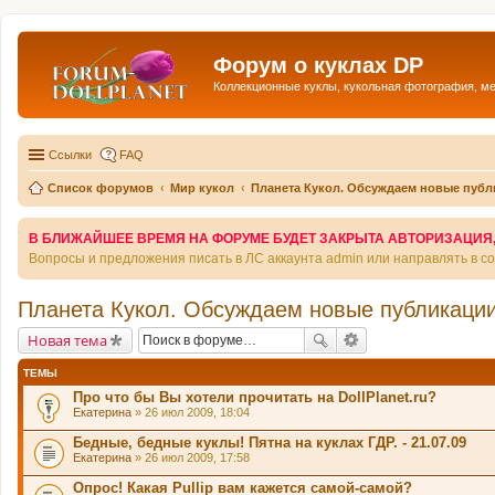
Форум о куклах DP
Коллекционные куклы, кукольная фотография, м
Ссылки
FAQ
Список форумов
Мир кукол
Планета Кукол. Обсуждаем новые публ
В БЛИЖАЙШЕЕ ВРЕМЯ НА ФОРУМЕ БУДЕТ ЗАКРЫТА АВТОРИЗАЦИЯ, Т
Вопросы и предложения писать в ЛС аккаунта admin или направлять в 
Планета Кукол. Обсуждаем новые публикации
Новая тема
ТЕМЫ
Про что бы Вы хотели прочитать на DollPlanet.ru?
Екатерина
» 26 июл 2009, 18:04
Бедные, бедные куклы! Пятна на куклах ГДР. - 21.07.09
Екатерина
» 26 июл 2009, 17:58
Опрос! Какая Pullip вам кажется самой-самой?