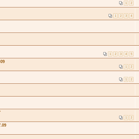
1
2
1
2
3
4
1
2
3
4
5
.09
1
2
1
2
"
1
2
.09