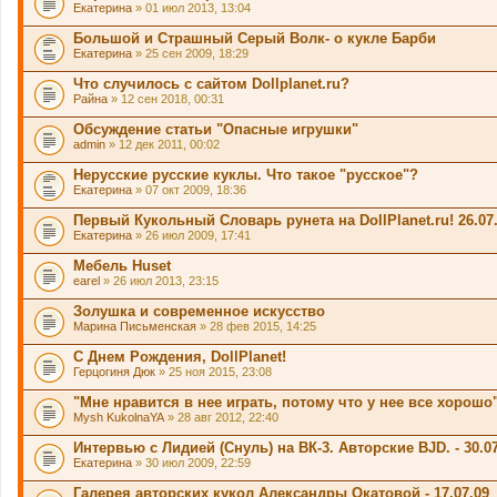
Екатерина
» 01 июл 2013, 13:04
Большой и Страшный Серый Волк- о кукле Барби
Екатерина
» 25 сен 2009, 18:29
Что случилось с сайтом Dollplanet.ru?
Райна
» 12 сен 2018, 00:31
Обсуждение статьи "Опасные игрушки"
admin
» 12 дек 2011, 00:02
Нерусские русские куклы. Что такое "русское"?
Екатерина
» 07 окт 2009, 18:36
Первый Кукольный Словарь рунета на DollPlanet.ru! 26.07
Екатерина
» 26 июл 2009, 17:41
Мебель Huset
earel
» 26 июл 2013, 23:15
Золушка и современное искусство
Марина Письменская
» 28 фев 2015, 14:25
С Днем Рождения, DollPlanet!
Герцогиня Дюк
» 25 ноя 2015, 23:08
"Мне нравится в нее играть, потому что у нее все хорошо
Mysh KukolnaYA
» 28 авг 2012, 22:40
Интервью с Лидией (Снуль) на ВК-3. Авторские BJD. - 30.07
Екатерина
» 30 июл 2009, 22:59
Галерея авторских кукол Александры Окатовой - 17.07.09