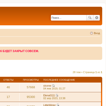
Вход
26 БУДЕТ ЗАКРЫТ СОВСЕМ.
28 тем • Страница
1
из
1
ОТВЕТЫ
ПРОСМОТРЫ
ПОСЛЕДНЕЕ СООБЩЕНИЕ
skoree
46
57668
П
04 янв 2019, 01:27
е
р
Elena0111
е
17
95300
П
02 апр 2023, 13:38
й
е
т
р
LittleWinter
и