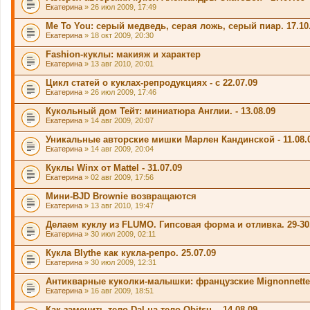
Екатерина
» 26 июл 2009, 17:49
Me To You: серый медведь, серая ложь, серый пиар. 17.10
Екатерина
» 18 окт 2009, 20:30
Fashion-куклы: макияж и характер
Екатерина
» 13 авг 2010, 20:01
Цикл статей о куклах-репродукциях - с 22.07.09
Екатерина
» 26 июл 2009, 17:46
Кукольный дом Тейт: миниатюра Англии. - 13.08.09
Екатерина
» 14 авг 2009, 20:07
Уникальные авторские мишки Марлен Кандинской - 11.08.
Екатерина
» 14 авг 2009, 20:04
Куклы Winx от Mattel - 31.07.09
Екатерина
» 02 авг 2009, 17:56
Мини-BJD Brownie возвращаются
Екатерина
» 13 авг 2010, 19:47
Делаем куклу из FLUMO. Гипсовая форма и отливка. 29-30
Екатерина
» 30 июл 2009, 02:11
Кукла Blythe как кукла-репро. 25.07.09
Екатерина
» 30 июл 2009, 12:31
Антикварные куколки-малышки: французские Mignonnette 
Екатерина
» 16 авг 2009, 18:51
Как заменить тело Dal на тело Obitsu. - 14.08.09