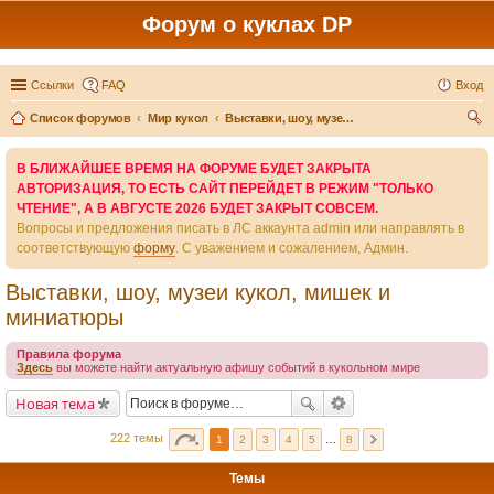
Форум о куклах DP
Ссылки
FAQ
Вход
Список форумов
Мир кукол
Выставки, шоу, музеи кукол, мишек и миниатюры
ои
В БЛИЖАЙШЕЕ ВРЕМЯ НА ФОРУМЕ БУДЕТ ЗАКРЫТА
ск
АВТОРИЗАЦИЯ, ТО ЕСТЬ САЙТ ПЕРЕЙДЕТ В РЕЖИМ "ТОЛЬКО
ЧТЕНИЕ", А В АВГУСТЕ 2026 БУДЕТ ЗАКРЫТ СОВСЕМ.
Вопросы и предложения писать в ЛС аккаунта admin или направлять в
соответствующую
форму
. С уважением и сожалением, Админ.
Выставки, шоу, музеи кукол, мишек и
миниатюры
Правила форума
Здесь
вы можете найти актуальную афишу событий в кукольном мире
Новая тема
222 темы
1
2
3
4
5
…
8
Темы