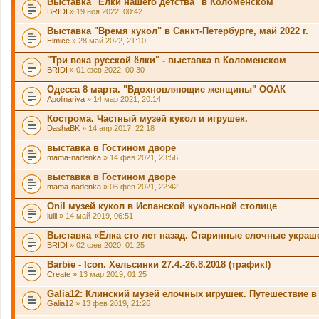
Выставка "Ёлки нашего детства" в Коломенском
BRIDI
» 19 ноя 2022, 00:42
Выставка "Время кукол" в Санкт-Петербурге, май 2022 г.
Elmice
» 28 май 2022, 21:10
"Три века русской ёлки" - выставка в Коломенском
BRIDI
» 01 фев 2022, 00:30
Одесса 8 марта. "Вдохновляющие женщины" ООАК
Apolinariya
» 14 мар 2021, 20:14
Кострома. Частный музей кукол и игрушек.
DashaBK
» 14 апр 2017, 22:18
выставка в Гостином дворе
mama-nadenka
» 14 фев 2021, 23:56
выставка в Гостином дворе
mama-nadenka
» 06 фев 2021, 22:42
Onil музей кукол в Испанской кукольной столице
iulii
» 14 май 2019, 06:51
Выставка «Елка сто лет назад. Старинные елочные укра
BRIDI
» 02 фев 2020, 01:25
Barbie - Icon. Хельсинки 27.4.-26.8.2018 (трафик!)
Create
» 13 мар 2019, 01:25
Galia12: Клинский музей елочных игрушек. Путешествие в
Galia12
» 13 фев 2019, 21:26