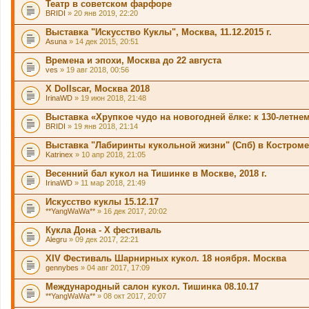
Театр в советском фарфоре
BRIDI
» 20 янв 2019, 22:20
Выставка "Искусство Куклы", Москва, 11.12.2015 г.
Asuna
» 14 дек 2015, 20:51
Времена и эпохи, Москва до 22 августа
ves
» 19 авг 2018, 00:56
X Dollscar, Москва 2018
IrinaWD
» 19 июн 2018, 21:48
Выставка «Хрупкое чудо на новогодней ёлке: к 130-летн
BRIDI
» 19 янв 2018, 21:14
Выставка "Лабиринты кукольной жизни" (Спб) в Костроме
Katrinex
» 10 апр 2018, 21:05
Весенний бал кукол на Тишинке в Москве, 2018 г.
IrinaWD
» 11 мар 2018, 21:49
Искусство куклы 15.12.17
**YangWaWa**
» 16 дек 2017, 20:02
Кукла Дона - X фестиваль
Alegru
» 09 дек 2017, 22:21
XIV Фестиваль Шарнирных кукол. 18 ноября. Москва
gennybes
» 04 авг 2017, 17:09
Международный салон кукол. Тишинка 08.10.17
**YangWaWa**
» 08 окт 2017, 20:07