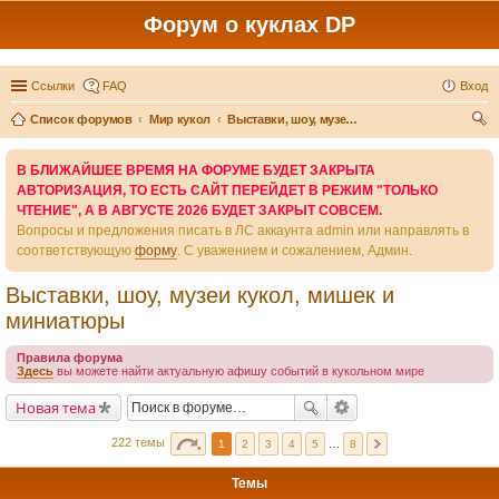
Форум о куклах DP
Ссылки
FAQ
Вход
Список форумов
Мир кукол
Выставки, шоу, музеи кукол, мишек и миниатюры
ои
В БЛИЖАЙШЕЕ ВРЕМЯ НА ФОРУМЕ БУДЕТ ЗАКРЫТА
ск
АВТОРИЗАЦИЯ, ТО ЕСТЬ САЙТ ПЕРЕЙДЕТ В РЕЖИМ "ТОЛЬКО
ЧТЕНИЕ", А В АВГУСТЕ 2026 БУДЕТ ЗАКРЫТ СОВСЕМ.
Вопросы и предложения писать в ЛС аккаунта admin или направлять в
соответствующую
форму
. С уважением и сожалением, Админ.
Выставки, шоу, музеи кукол, мишек и
миниатюры
Правила форума
Здесь
вы можете найти актуальную афишу событий в кукольном мире
Новая тема
222 темы
1
2
3
4
5
…
8
Темы