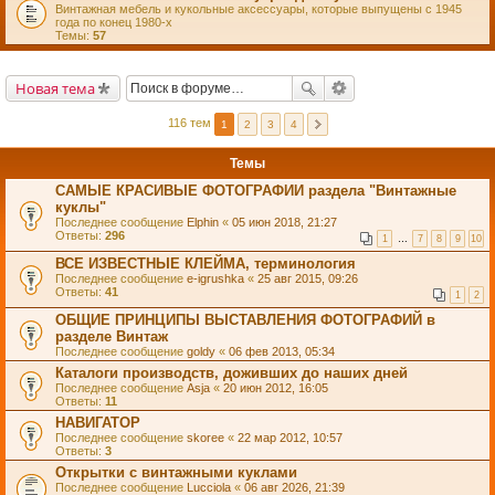
Винтажная мебель и кукольные аксессуары, которые выпущены с 1945
года по конец 1980-х
Темы:
57
Новая тема
116 тем
1
2
3
4
Темы
САМЫЕ КРАСИВЫЕ ФОТОГРАФИИ раздела "Винтажные
куклы"
Последнее сообщение
Elphin
«
05 июн 2018, 21:27
Ответы:
296
1
…
7
8
9
10
ВСЕ ИЗВЕСТНЫЕ КЛЕЙМА, терминология
Последнее сообщение
e-igrushka
«
25 авг 2015, 09:26
Ответы:
41
1
2
ОБЩИЕ ПРИНЦИПЫ ВЫСТАВЛЕНИЯ ФОТОГРАФИЙ в
разделе Винтаж
Последнее сообщение
goldy
«
06 фев 2013, 05:34
Каталоги производств, доживших до наших дней
Последнее сообщение
Asja
«
20 июн 2012, 16:05
Ответы:
11
НАВИГАТОР
Последнее сообщение
skoree
«
22 мар 2012, 10:57
Ответы:
3
Открытки с винтажными куклами
Последнее сообщение
Lucciola
«
06 авг 2026, 21:39