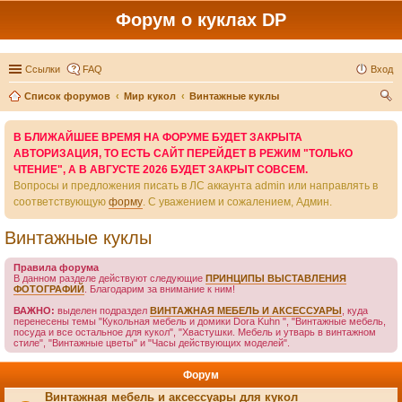
Форум о куклах DP
Ссылки
FAQ
Вход
Список форумов
Мир кукол
Винтажные куклы
ои
В БЛИЖАЙШЕЕ ВРЕМЯ НА ФОРУМЕ БУДЕТ ЗАКРЫТА
ск
АВТОРИЗАЦИЯ, ТО ЕСТЬ САЙТ ПЕРЕЙДЕТ В РЕЖИМ "ТОЛЬКО
ЧТЕНИЕ", А В АВГУСТЕ 2026 БУДЕТ ЗАКРЫТ СОВСЕМ.
Вопросы и предложения писать в ЛС аккаунта admin или направлять в
соответствующую
форму
. С уважением и сожалением, Админ.
Винтажные куклы
Правила форума
В данном разделе действуют следующие
ПРИНЦИПЫ ВЫСТАВЛЕНИЯ
ФОТОГРАФИЙ
. Благодарим за внимание к ним!
ВАЖНО:
выделен подраздел
ВИНТАЖНАЯ МЕБЕЛЬ И АКСЕССУАРЫ
, куда
перенесены темы "Кукольная мебель и домики Dora Kuhn ", "Винтажные мебель,
посуда и все остальное для кукол", "Хвастушки. Мебель и утварь в винтажном
стиле", "Винтажные цветы" и "Часы действующих моделей".
Форум
Винтажная мебель и аксессуары для кукол