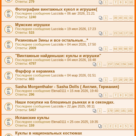
Ответы:
279
1
…
7
8
9
10
Фотографии винтажных кукол и игрушек(
Последнее сообщение
Lucciola
«
06 авг 2026, 21:21
Ответы:
1240
1
…
39
40
41
42
Мужские игрушки
Последнее сообщение
Lucciola
«
19 июл 2026, 17:23
Ответы:
515
1
…
15
16
17
18
Резиновые Зины и все остальные...*
Последнее сообщение
Lucciola
«
04 июл 2026, 17:50
Ответы:
2009
1
…
64
65
66
67
"Винтажные найденыши: куклы и игрушки"
Последнее сообщение
Lucciola
«
04 июл 2026, 16:48
Ответы:
4797
1
…
157
158
159
160
Фарфор и керамика
Последнее сообщение
Lucciola
«
04 мар 2026, 01:51
Ответы:
883
1
…
27
28
29
30
Sasha Morgenthaler - Sasha Dolls ( Англия, Германия)
Последнее сообщение
Elena0111
«
15 янв 2026, 19:40
Ответы:
296
1
…
7
8
9
10
Наши покупки на блошиных рынках и в секондах.
Последнее сообщение
Lucciola
«
22 дек 2025, 08:11
Ответы:
5457
1
…
179
180
181
182
Испанские куклы
Последнее сообщение
Elena0111
«
25 сен 2025, 19:35
Ответы:
159
1
2
3
4
5
6
Куклы в национальных костюмах