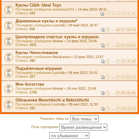
Куклы США: Ideal Toys
Последнее сообщение
marianna1979
«
14 июн 2023, 09:11
Ответы:
169
1
2
3
4
5
6
Деревянные куклы и игрушки*
Последнее сообщение
Lucciola
«
09 май 2023, 20:47
Ответы:
556
1
…
16
17
18
19
Целлулоидное счастье: куклы и игрушки.
Последнее сообщение
klmwar
«
24 фев 2023, 19:05
Ответы:
1611
1
…
51
52
53
54
Куклы Чехословакии
Последнее сообщение
KiskaLesya
«
12 фев 2023, 13:57
Ответы:
280
1
…
7
8
9
10
Подъёлочные игрушки
Последнее сообщение
Lucciola
«
08 янв 2023, 15:01
Ответы:
327
1
…
8
9
10
11
Мое богатство
Последнее сообщение
klmwar
«
16 сен 2022, 13:49
Ответы:
1782
1
…
57
58
59
60
Обезьянки Monchhichi и Bebichhichi
Последнее сообщение
Lucciola
«
08 июл 2022, 11:30
Ответы:
332
1
…
9
10
11
12
Показать темы за:
Поле сортировки