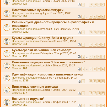
Последнее сообщение
Lucciola
«
25 авг 2025, 21:13
Ответы:
432
1
…
12
13
14
15
Пластмассовые куколки-фигурки
Последнее сообщение
goldy
«
15 авг 2025, 13:00
Ответы:
953
1
…
29
30
31
32
Реанимируем древности/процессы в фотографиях и
описаниях
Последнее сообщение
kroshkaRu
«
20 июл 2025, 22:10
Ответы:
2232
1
…
72
73
74
75
Куклы Франции: Clodrey, Bella и другие
Последнее сообщение
Picicletto
«
08 июл 2025, 19:51
Ответы:
544
1
…
16
17
18
19
Куклы-грелки на чайник или самовар*
Последнее сообщение
Evlampia
«
02 апр 2025, 05:40
Ответы:
199
1
…
4
5
6
7
Винтажные подарки или "Счастье привалило!"
Последнее сообщение
Lucciola
«
28 ноя 2024, 20:17
Ответы:
285
1
…
7
8
9
10
Идентификация импортных винтажных кукол
Последнее сообщение
natalianes
«
18 сен 2024, 14:14
Ответы:
2735
1
…
89
90
91
92
Винтажные елочные игрушки
Последнее сообщение
Lucciola
«
29 июн 2024, 15:52
Ответы:
577
1
…
17
18
19
20
Все мягкие игрушки*
Последнее сообщение
Lucciola
«
12 фев 2024, 10:02
Ответы:
265
1
…
6
7
8
9