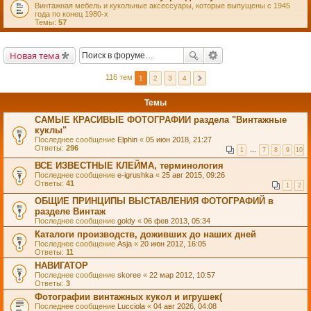
Винтажная мебель и кукольные аксессуары, которые выпущены с 1945
года по конец 1980-х
Темы:
57
Новая тема
116 тем
1
2
3
4
Темы
САМЫЕ КРАСИВЫЕ ФОТОГРАФИИ раздела "Винтажные
куклы"
Последнее сообщение
Elphin
«
05 июн 2018, 21:27
Ответы:
296
1
…
7
8
9
10
ВСЕ ИЗВЕСТНЫЕ КЛЕЙМА, терминология
Последнее сообщение
e-igrushka
«
25 авг 2015, 09:26
Ответы:
41
1
2
ОБЩИЕ ПРИНЦИПЫ ВЫСТАВЛЕНИЯ ФОТОГРАФИЙ в
разделе Винтаж
Последнее сообщение
goldy
«
06 фев 2013, 05:34
Каталоги производств, доживших до наших дней
Последнее сообщение
Asja
«
20 июн 2012, 16:05
Ответы:
11
НАВИГАТОР
Последнее сообщение
skoree
«
22 мар 2012, 10:57
Ответы:
3
Фотографии винтажных кукол и игрушек(
Последнее сообщение
Lucciola
«
04 авг 2026, 04:08