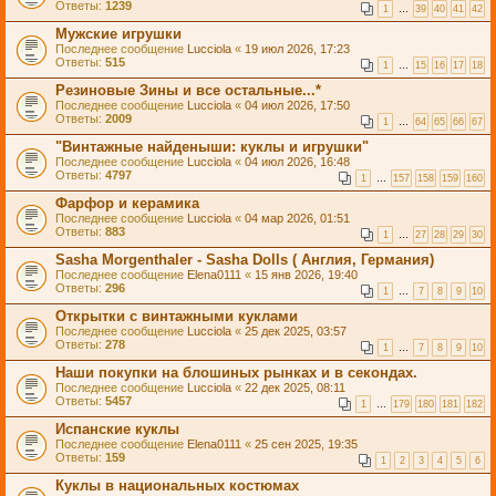
Ответы:
1239
1
…
39
40
41
42
Мужские игрушки
Последнее сообщение
Lucciola
«
19 июл 2026, 17:23
Ответы:
515
1
…
15
16
17
18
Резиновые Зины и все остальные...*
Последнее сообщение
Lucciola
«
04 июл 2026, 17:50
Ответы:
2009
1
…
64
65
66
67
"Винтажные найденыши: куклы и игрушки"
Последнее сообщение
Lucciola
«
04 июл 2026, 16:48
Ответы:
4797
1
…
157
158
159
160
Фарфор и керамика
Последнее сообщение
Lucciola
«
04 мар 2026, 01:51
Ответы:
883
1
…
27
28
29
30
Sasha Morgenthaler - Sasha Dolls ( Англия, Германия)
Последнее сообщение
Elena0111
«
15 янв 2026, 19:40
Ответы:
296
1
…
7
8
9
10
Открытки с винтажными куклами
Последнее сообщение
Lucciola
«
25 дек 2025, 03:57
Ответы:
278
1
…
7
8
9
10
Наши покупки на блошиных рынках и в секондах.
Последнее сообщение
Lucciola
«
22 дек 2025, 08:11
Ответы:
5457
1
…
179
180
181
182
Испанские куклы
Последнее сообщение
Elena0111
«
25 сен 2025, 19:35
Ответы:
159
1
2
3
4
5
6
Куклы в национальных костюмах