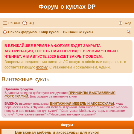
Форум о куклах DP
Ссылки
FAQ
Вход
Список форумов
Мир кукол
Винтажные куклы
ои
В БЛИЖАЙШЕЕ ВРЕМЯ НА ФОРУМЕ БУДЕТ ЗАКРЫТА
ск
АВТОРИЗАЦИЯ, ТО ЕСТЬ САЙТ ПЕРЕЙДЕТ В РЕЖИМ "ТОЛЬКО
ЧТЕНИЕ", А В АВГУСТЕ 2026 БУДЕТ ЗАКРЫТ СОВСЕМ.
Вопросы и предложения писать в ЛС аккаунта admin или направлять в
соответствующую
форму
. С уважением и сожалением, Админ.
Винтажные куклы
Правила форума
В данном разделе действуют следующие
ПРИНЦИПЫ ВЫСТАВЛЕНИЯ
ФОТОГРАФИЙ
. Благодарим за внимание к ним!
ВАЖНО:
выделен подраздел
ВИНТАЖНАЯ МЕБЕЛЬ И АКСЕССУАРЫ
, куда
перенесены темы "Кукольная мебель и домики Dora Kuhn ", "Винтажные мебель,
посуда и все остальное для кукол", "Хвастушки. Мебель и утварь в винтажном
стиле", "Винтажные цветы" и "Часы действующих моделей".
Форум
Винтажная мебель и аксессуары для кукол