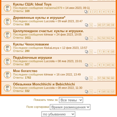
Куклы США: Ideal Toys
Последнее сообщение
marianna1979
«
14 июн 2023, 09:11
Ответы:
169
1
2
3
4
5
6
Деревянные куклы и игрушки*
Последнее сообщение
Lucciola
«
09 май 2023, 20:47
Ответы:
556
1
…
16
17
18
19
Целлулоидное счастье: куклы и игрушки.
Последнее сообщение
klmwar
«
24 фев 2023, 19:05
Ответы:
1611
1
…
51
52
53
54
Куклы Чехословакии
Последнее сообщение
KiskaLesya
«
12 фев 2023, 13:57
Ответы:
280
1
…
7
8
9
10
Подъёлочные игрушки
Последнее сообщение
Lucciola
«
08 янв 2023, 15:01
Ответы:
327
1
…
8
9
10
11
Мое богатство
Последнее сообщение
klmwar
«
16 сен 2022, 13:49
Ответы:
1782
1
…
57
58
59
60
Обезьянки Monchhichi и Bebichhichi
Последнее сообщение
Lucciola
«
08 июл 2022, 11:30
Ответы:
332
1
…
9
10
11
12
Показать темы за:
Поле сортировки