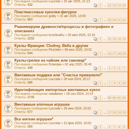
Последнее сообщение
Lucciola
«
25 авг 2025, 21:13
Ответы:
432
1
…
12
13
14
15
Пластмассовые куколки-фигурки
Последнее сообщение
goldy
«
15 авг 2025, 13:00
Ответы:
953
1
…
29
30
31
32
Реанимируем древности/процессы в фотографиях и
описаниях
Последнее сообщение
kroshkaRu
«
20 июл 2025, 22:10
Ответы:
2232
1
…
72
73
74
75
Куклы Франции: Clodrey, Bella и другие
Последнее сообщение
Picicletto
«
08 июл 2025, 19:51
Ответы:
544
1
…
16
17
18
19
Куклы-грелки на чайник или самовар*
Последнее сообщение
Evlampia
«
02 апр 2025, 05:40
Ответы:
199
1
…
4
5
6
7
Винтажные подарки или "Счастье привалило!"
Последнее сообщение
Lucciola
«
28 ноя 2024, 20:17
Ответы:
285
1
…
7
8
9
10
Идентификация импортных винтажных кукол
Последнее сообщение
natalianes
«
18 сен 2024, 14:14
Ответы:
2735
1
…
89
90
91
92
Винтажные елочные игрушки
Последнее сообщение
Lucciola
«
29 июн 2024, 15:52
Ответы:
577
1
…
17
18
19
20
Все мягкие игрушки*
Последнее сообщение
Lucciola
«
12 фев 2024, 10:02
Ответы:
265
1
…
6
7
8
9