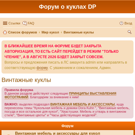
Форум о куклах DP
Ссылки
FAQ
Вход
Список форумов
Мир кукол
Винтажные куклы
ои
В БЛИЖАЙШЕЕ ВРЕМЯ НА ФОРУМЕ БУДЕТ ЗАКРЫТА
ск
АВТОРИЗАЦИЯ, ТО ЕСТЬ САЙТ ПЕРЕЙДЕТ В РЕЖИМ "ТОЛЬКО
ЧТЕНИЕ", А В АВГУСТЕ 2026 БУДЕТ ЗАКРЫТ СОВСЕМ.
Вопросы и предложения писать в ЛС аккаунта admin или направлять в
соответствующую
форму
. С уважением и сожалением, Админ.
Винтажные куклы
Правила форума
В данном разделе действуют следующие
ПРИНЦИПЫ ВЫСТАВЛЕНИЯ
ФОТОГРАФИЙ
. Благодарим за внимание к ним!
ВАЖНО:
выделен подраздел
ВИНТАЖНАЯ МЕБЕЛЬ И АКСЕССУАРЫ
, куда
перенесены темы "Кукольная мебель и домики Dora Kuhn ", "Винтажные мебель,
посуда и все остальное для кукол", "Хвастушки. Мебель и утварь в винтажном
стиле", "Винтажные цветы" и "Часы действующих моделей".
Форум
Винтажная мебель и аксессуары для кукол