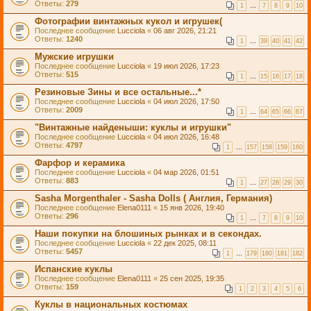
Ответы:
279
1
…
7
8
9
10
Фотографии винтажных кукол и игрушек(
Последнее сообщение
Lucciola
«
06 авг 2026, 21:21
Ответы:
1240
1
…
39
40
41
42
Мужские игрушки
Последнее сообщение
Lucciola
«
19 июл 2026, 17:23
Ответы:
515
1
…
15
16
17
18
Резиновые Зины и все остальные...*
Последнее сообщение
Lucciola
«
04 июл 2026, 17:50
Ответы:
2009
1
…
64
65
66
67
"Винтажные найденыши: куклы и игрушки"
Последнее сообщение
Lucciola
«
04 июл 2026, 16:48
Ответы:
4797
1
…
157
158
159
160
Фарфор и керамика
Последнее сообщение
Lucciola
«
04 мар 2026, 01:51
Ответы:
883
1
…
27
28
29
30
Sasha Morgenthaler - Sasha Dolls ( Англия, Германия)
Последнее сообщение
Elena0111
«
15 янв 2026, 19:40
Ответы:
296
1
…
7
8
9
10
Наши покупки на блошиных рынках и в секондах.
Последнее сообщение
Lucciola
«
22 дек 2025, 08:11
Ответы:
5457
1
…
179
180
181
182
Испанские куклы
Последнее сообщение
Elena0111
«
25 сен 2025, 19:35
Ответы:
159
1
2
3
4
5
6
Куклы в национальных костюмах