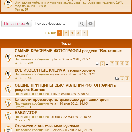
Винтажная мебель и кукольные аксессуары, которые выпущены с 1945
года по конец 1980-х
Темы:
57
Новая тема
116 тем
1
2
3
4
Темы
САМЫЕ КРАСИВЫЕ ФОТОГРАФИИ раздела "Винтажные
куклы"
Последнее сообщение
Elphin
«
05 июн 2018, 21:27
Ответы:
296
1
…
7
8
9
10
ВСЕ ИЗВЕСТНЫЕ КЛЕЙМА, терминология
Последнее сообщение
e-igrushka
«
25 авг 2015, 09:26
Ответы:
41
1
2
ОБЩИЕ ПРИНЦИПЫ ВЫСТАВЛЕНИЯ ФОТОГРАФИЙ в
разделе Винтаж
Последнее сообщение
goldy
«
06 фев 2013, 05:34
Каталоги производств, доживших до наших дней
Последнее сообщение
Asja
«
20 июн 2012, 16:05
Ответы:
11
НАВИГАТОР
Последнее сообщение
skoree
«
22 мар 2012, 10:57
Ответы:
3
Открытки с винтажными куклами
Последнее сообщение
Lucciola
«
06 авг 2026, 21:39