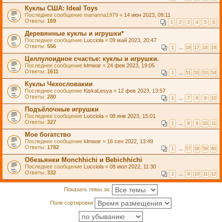
Куклы США: Ideal Toys
Последнее сообщение
marianna1979
«
14 июн 2023, 09:11
Ответы:
169
1
2
3
4
5
6
Деревянные куклы и игрушки*
Последнее сообщение
Lucciola
«
09 май 2023, 20:47
Ответы:
556
1
…
16
17
18
19
Целлулоидное счастье: куклы и игрушки.
Последнее сообщение
klmwar
«
24 фев 2023, 19:05
Ответы:
1611
1
…
51
52
53
54
Куклы Чехословакии
Последнее сообщение
KiskaLesya
«
12 фев 2023, 13:57
Ответы:
280
1
…
7
8
9
10
Подъёлочные игрушки
Последнее сообщение
Lucciola
«
08 янв 2023, 15:01
Ответы:
327
1
…
8
9
10
11
Мое богатство
Последнее сообщение
klmwar
«
16 сен 2022, 13:49
Ответы:
1782
1
…
57
58
59
60
Обезьянки Monchhichi и Bebichhichi
Последнее сообщение
Lucciola
«
08 июл 2022, 11:30
Ответы:
332
1
…
9
10
11
12
Показать темы за:
Поле сортировки