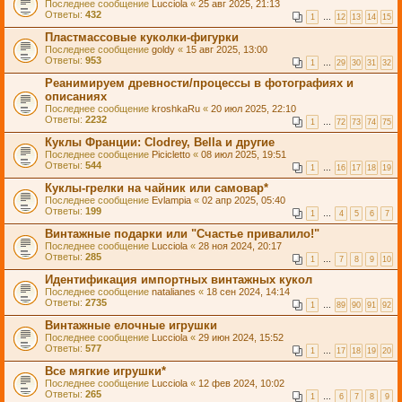
Последнее сообщение
Lucciola
«
25 авг 2025, 21:13
Ответы:
432
1
…
12
13
14
15
Пластмассовые куколки-фигурки
Последнее сообщение
goldy
«
15 авг 2025, 13:00
Ответы:
953
1
…
29
30
31
32
Реанимируем древности/процессы в фотографиях и
описаниях
Последнее сообщение
kroshkaRu
«
20 июл 2025, 22:10
Ответы:
2232
1
…
72
73
74
75
Куклы Франции: Clodrey, Bella и другие
Последнее сообщение
Picicletto
«
08 июл 2025, 19:51
Ответы:
544
1
…
16
17
18
19
Куклы-грелки на чайник или самовар*
Последнее сообщение
Evlampia
«
02 апр 2025, 05:40
Ответы:
199
1
…
4
5
6
7
Винтажные подарки или "Счастье привалило!"
Последнее сообщение
Lucciola
«
28 ноя 2024, 20:17
Ответы:
285
1
…
7
8
9
10
Идентификация импортных винтажных кукол
Последнее сообщение
natalianes
«
18 сен 2024, 14:14
Ответы:
2735
1
…
89
90
91
92
Винтажные елочные игрушки
Последнее сообщение
Lucciola
«
29 июн 2024, 15:52
Ответы:
577
1
…
17
18
19
20
Все мягкие игрушки*
Последнее сообщение
Lucciola
«
12 фев 2024, 10:02
Ответы:
265
1
…
6
7
8
9