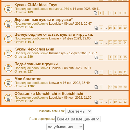
Куклы США: Ideal Toys
Последнее сообщение
marianna1979
«
14 июн 2023, 09:11
Ответы:
169
1
2
3
4
5
6
Деревянные куклы и игрушки*
Последнее сообщение
Lucciola
«
09 май 2023, 20:47
Ответы:
556
1
…
16
17
18
19
Целлулоидное счастье: куклы и игрушки.
Последнее сообщение
klmwar
«
24 фев 2023, 19:05
Ответы:
1611
1
…
51
52
53
54
Куклы Чехословакии
Последнее сообщение
KiskaLesya
«
12 фев 2023, 13:57
Ответы:
280
1
…
7
8
9
10
Подъёлочные игрушки
Последнее сообщение
Lucciola
«
08 янв 2023, 15:01
Ответы:
327
1
…
8
9
10
11
Мое богатство
Последнее сообщение
klmwar
«
16 сен 2022, 13:49
Ответы:
1782
1
…
57
58
59
60
Обезьянки Monchhichi и Bebichhichi
Последнее сообщение
Lucciola
«
08 июл 2022, 11:30
Ответы:
332
1
…
9
10
11
12
Показать темы за:
Поле сортировки