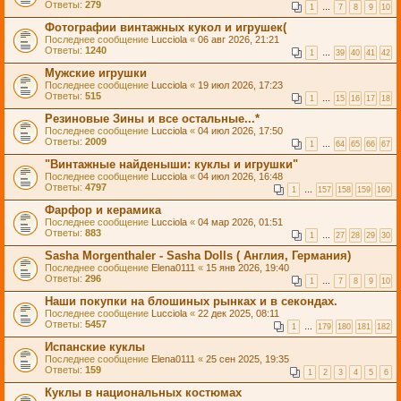
Ответы:
279
1
…
7
8
9
10
Фотографии винтажных кукол и игрушек(
Последнее сообщение
Lucciola
«
06 авг 2026, 21:21
Ответы:
1240
1
…
39
40
41
42
Мужские игрушки
Последнее сообщение
Lucciola
«
19 июл 2026, 17:23
Ответы:
515
1
…
15
16
17
18
Резиновые Зины и все остальные...*
Последнее сообщение
Lucciola
«
04 июл 2026, 17:50
Ответы:
2009
1
…
64
65
66
67
"Винтажные найденыши: куклы и игрушки"
Последнее сообщение
Lucciola
«
04 июл 2026, 16:48
Ответы:
4797
1
…
157
158
159
160
Фарфор и керамика
Последнее сообщение
Lucciola
«
04 мар 2026, 01:51
Ответы:
883
1
…
27
28
29
30
Sasha Morgenthaler - Sasha Dolls ( Англия, Германия)
Последнее сообщение
Elena0111
«
15 янв 2026, 19:40
Ответы:
296
1
…
7
8
9
10
Наши покупки на блошиных рынках и в секондах.
Последнее сообщение
Lucciola
«
22 дек 2025, 08:11
Ответы:
5457
1
…
179
180
181
182
Испанские куклы
Последнее сообщение
Elena0111
«
25 сен 2025, 19:35
Ответы:
159
1
2
3
4
5
6
Куклы в национальных костюмах