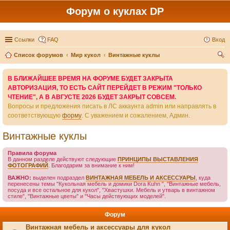
Форум о куклах DP
Ссылки
FAQ
Вход
Список форумов
Мир кукол
Винтажные куклы
ои
В БЛИЖАЙШЕЕ ВРЕМЯ НА ФОРУМЕ БУДЕТ ЗАКРЫТА
ск
АВТОРИЗАЦИЯ, ТО ЕСТЬ САЙТ ПЕРЕЙДЕТ В РЕЖИМ "ТОЛЬКО
ЧТЕНИЕ", А В АВГУСТЕ 2026 БУДЕТ ЗАКРЫТ СОВСЕМ.
Вопросы и предложения писать в ЛС аккаунта admin или направлять в
соответствующую
форму
. С уважением и сожалением, Админ.
Винтажные куклы
Правила форума
В данном разделе действуют следующие
ПРИНЦИПЫ ВЫСТАВЛЕНИЯ
ФОТОГРАФИЙ
. Благодарим за внимание к ним!
ВАЖНО:
выделен подраздел
ВИНТАЖНАЯ МЕБЕЛЬ И АКСЕССУАРЫ
, куда
перенесены темы "Кукольная мебель и домики Dora Kuhn ", "Винтажные мебель,
посуда и все остальное для кукол", "Хвастушки. Мебель и утварь в винтажном
стиле", "Винтажные цветы" и "Часы действующих моделей".
Форум
Винтажная мебель и аксессуары для кукол