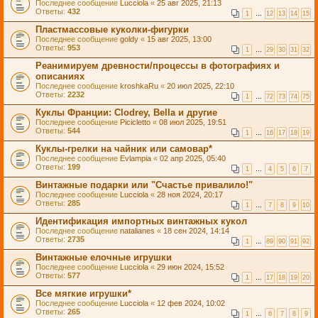
Последнее сообщение
Lucciola
«
25 авг 2025, 21:13
Ответы:
432
1
…
12
13
14
15
Пластмассовые куколки-фигурки
Последнее сообщение
goldy
«
15 авг 2025, 13:00
Ответы:
953
1
…
29
30
31
32
Реанимируем древности/процессы в фотографиях и
описаниях
Последнее сообщение
kroshkaRu
«
20 июл 2025, 22:10
Ответы:
2232
1
…
72
73
74
75
Куклы Франции: Clodrey, Bella и другие
Последнее сообщение
Picicletto
«
08 июл 2025, 19:51
Ответы:
544
1
…
16
17
18
19
Куклы-грелки на чайник или самовар*
Последнее сообщение
Evlampia
«
02 апр 2025, 05:40
Ответы:
199
1
…
4
5
6
7
Винтажные подарки или "Счастье привалило!"
Последнее сообщение
Lucciola
«
28 ноя 2024, 20:17
Ответы:
285
1
…
7
8
9
10
Идентификация импортных винтажных кукол
Последнее сообщение
natalianes
«
18 сен 2024, 14:14
Ответы:
2735
1
…
89
90
91
92
Винтажные елочные игрушки
Последнее сообщение
Lucciola
«
29 июн 2024, 15:52
Ответы:
577
1
…
17
18
19
20
Все мягкие игрушки*
Последнее сообщение
Lucciola
«
12 фев 2024, 10:02
Ответы:
265
1
…
6
7
8
9