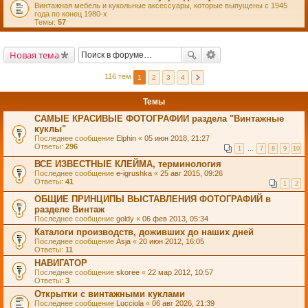
Винтажная мебель и кукольные аксессуары, которые выпущены с 1945
года по конец 1980-х
Темы:
57
Новая тема
116 тем
1
2
3
4
Темы
САМЫЕ КРАСИВЫЕ ФОТОГРАФИИ раздела "Винтажные
куклы"
Последнее сообщение
Elphin
«
05 июн 2018, 21:27
Ответы:
296
1
…
7
8
9
10
ВСЕ ИЗВЕСТНЫЕ КЛЕЙМА, терминология
Последнее сообщение
e-igrushka
«
25 авг 2015, 09:26
Ответы:
41
1
2
ОБЩИЕ ПРИНЦИПЫ ВЫСТАВЛЕНИЯ ФОТОГРАФИЙ в
разделе Винтаж
Последнее сообщение
goldy
«
06 фев 2013, 05:34
Каталоги производств, доживших до наших дней
Последнее сообщение
Asja
«
20 июн 2012, 16:05
Ответы:
11
НАВИГАТОР
Последнее сообщение
skoree
«
22 мар 2012, 10:57
Ответы:
3
Открытки с винтажными куклами
Последнее сообщение
Lucciola
«
06 авг 2026, 21:39