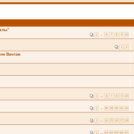
клы"
1
…
6
7
8
9
10
1
2
ле Винтаж
1
…
6
7
8
9
10
1
…
38
39
40
41
42
1
…
14
15
16
17
18
1
…
63
64
65
66
67