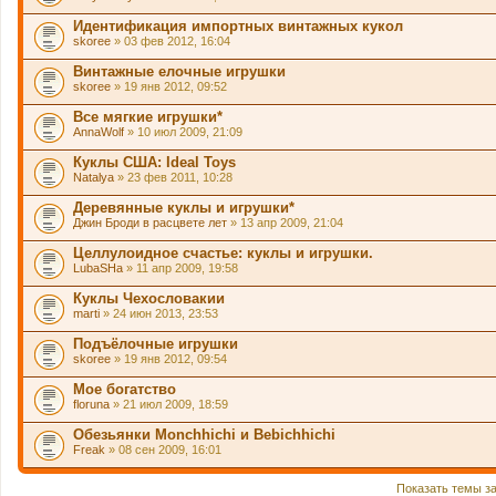
Идентификация импортных винтажных кукол
skoree
» 03 фев 2012, 16:04
Винтажные елочные игрушки
skoree
» 19 янв 2012, 09:52
Все мягкие игрушки*
AnnaWolf
» 10 июл 2009, 21:09
Куклы США: Ideal Toys
Natalya
» 23 фев 2011, 10:28
Деревянные куклы и игрушки*
Джин Броди в расцвете лет
» 13 апр 2009, 21:04
Целлулоидное счастье: куклы и игрушки.
LubaSHa
» 11 апр 2009, 19:58
Куклы Чехословакии
marti
» 24 июн 2013, 23:53
Подъёлочные игрушки
skoree
» 19 янв 2012, 09:54
Мое богатство
floruna
» 21 июл 2009, 18:59
Обезьянки Monchhichi и Bebichhichi
Freak
» 08 сен 2009, 16:01
Показать темы з