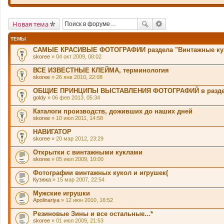
Новая тема
ТЕМЫ
САМЫЕ КРАСИВЫЕ ФОТОГРАФИИ раздела "Винтажные ку
skoree
» 04 окт 2009, 08:02
ВСЕ ИЗВЕСТНЫЕ КЛЕЙМА, терминология
skoree
» 26 янв 2010, 22:08
ОБЩИЕ ПРИНЦИПЫ ВЫСТАВЛЕНИЯ ФОТОГРАФИЙ в разде
goldy
» 06 фев 2013, 05:34
Каталоги производств, доживших до наших дней
skoree
» 10 июл 2011, 14:58
НАВИГАТОР
skoree
» 20 мар 2012, 23:29
Открытки с винтажными куклами
skoree
» 05 июл 2009, 10:00
Фотографии винтажных кукол и игрушек(
Кузюка
» 15 мар 2007, 22:54
Мужские игрушки
Apolinariya
» 12 июн 2010, 16:52
Резиновые Зины и все остальные...*
skoree
» 01 июл 2009, 21:53