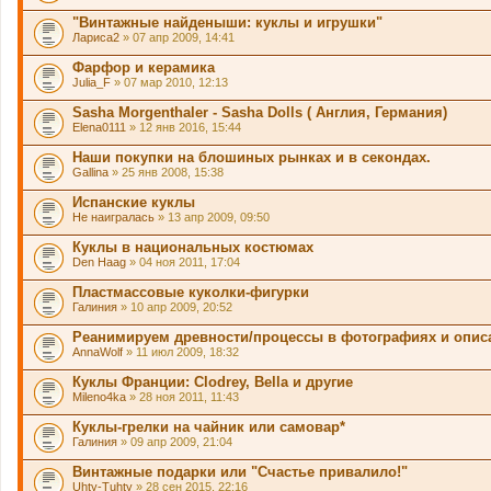
"Винтажные найденыши: куклы и игрушки"
Лариса2
» 07 апр 2009, 14:41
Фарфор и керамика
Julia_F
» 07 мар 2010, 12:13
Sasha Morgenthaler - Sasha Dolls ( Англия, Германия)
Elena0111
» 12 янв 2016, 15:44
Наши покупки на блошиных рынках и в секондах.
Gallina
» 25 янв 2008, 15:38
Испанские куклы
Не наигралась
» 13 апр 2009, 09:50
Куклы в национальных костюмах
Den Haag
» 04 ноя 2011, 17:04
Пластмассовые куколки-фигурки
Галиния
» 10 апр 2009, 20:52
Реанимируем древности/процессы в фотографиях и опис
AnnaWolf
» 11 июл 2009, 18:32
Куклы Франции: Clodrey, Bella и другие
Mileno4ka
» 28 ноя 2011, 11:43
Куклы-грелки на чайник или самовар*
Галиния
» 09 апр 2009, 21:04
Винтажные подарки или "Счастье привалило!"
Uhty-Tuhty
» 28 сен 2015, 22:16