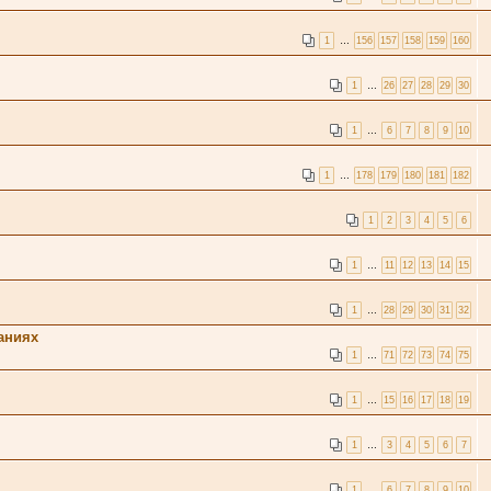
1
…
156
157
158
159
160
1
…
26
27
28
29
30
1
…
6
7
8
9
10
1
…
178
179
180
181
182
1
2
3
4
5
6
1
…
11
12
13
14
15
1
…
28
29
30
31
32
аниях
1
…
71
72
73
74
75
1
…
15
16
17
18
19
1
…
3
4
5
6
7
1
…
6
7
8
9
10