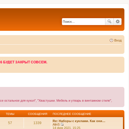
Вход
26 БУДЕТ ЗАКРЫТ СОВСЕМ.
се остальное для кукол", "Хвастушки. Мебель и утварь в винтажном стиле",
ТЕМЫ
СООБЩЕНИЯ
ПОСЛЕДНЕЕ СООБЩЕНИЕ
Re: Наборы с куклами. Как они…
57
1339
AlinS
П
14 фев 2021, 15:25