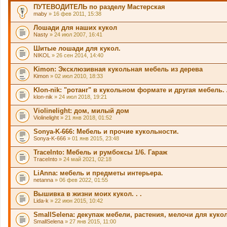
ПУТЕВОДИТЕЛЬ по разделу Мастерская
maby
» 16 фев 2011, 15:38
Лошади для наших кукол
Nasty
» 24 июл 2007, 16:41
Шитые лошади для кукол.
NIKOL
» 26 сен 2014, 14:40
Kimon: Эксклюзивная кукольная мебель из дерева
Kimon
» 02 июл 2010, 18:33
Klon-nik: "ротанг" в кукольном формате и другая мебель
klon-nik
» 24 июл 2018, 19:21
Violinelight: дом, милый дом
Violinelight
» 21 янв 2018, 01:52
Sonya-K-666: Мебель и прочие кукольности.
Sonya-K-666
» 01 янв 2015, 23:48
TraceInto: Мебель и румбоксы 1/6. Гараж
TraceInto
» 24 май 2021, 02:18
LiAnna: мебель и предметы интерьера.
netanna
» 06 фев 2022, 01:55
Вышивка в жизни моих кукол. . .
Lida-k
» 22 июн 2015, 10:42
SmallSelena: декупаж мебели, растения, мелочи для куко
SmallSelena
» 27 янв 2015, 11:00