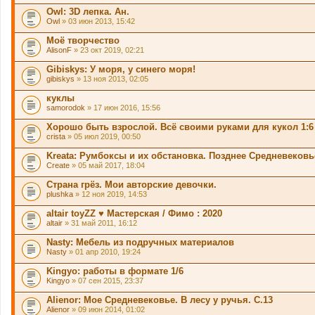
Owl: 3D лепка. Ан.
Owl
» 03 июн 2013, 15:42
Моё творчество
AlisonF
» 23 окт 2019, 02:21
Gibiskys: У моря, у синего моря!
gibiskys
» 13 ноя 2013, 02:05
куклы
samorodok
» 17 июн 2016, 15:56
Хорошо быть взрослой. Всё своими руками для кукол 1:6
crista
» 05 июл 2019, 00:50
Kreata: Румбоксы и их обстановка. Позднее Средневековье
Create
» 05 май 2017, 18:04
Страна грёз. Мои авторские девочки.
plushka
» 12 ноя 2019, 14:53
altair toyZZ ♥ Мастерская / Фимо : 2020
altair
» 31 май 2011, 16:12
Nasty: Мебель из подручных материалов
Nasty
» 01 апр 2010, 19:24
Kingyo: работы в формате 1/6
Kingyo
» 07 сен 2015, 23:37
Alienor: Мое Средневековье. В лесу у ручья. С.13
Alienor
» 09 июн 2014, 01:02