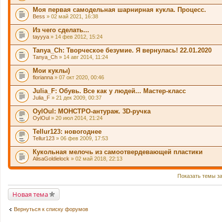
Моя первая самодельная шарнирная кукла. Процесс.
Bess
» 02 май 2021, 16:38
Из чего сделать...
tayyya
» 14 фев 2012, 15:24
Tanya_Ch: Творческое безумие. Я вернулась! 22.01.2020
Tanya_Ch
» 14 авг 2014, 11:24
Мои куклы)
florianna
» 07 окт 2020, 00:46
Julia_F: Обувь. Все как у людей... Мастер-класс
Julia_F
» 21 дек 2009, 00:37
OylOul: МОНСТРО-антураж. 3D-ручка
OylOul
» 20 июл 2014, 21:24
Tellur123: новогоднее
Tellur123
» 06 фев 2009, 17:53
Кукольная мелочь из самоотвердевающей пластики
AlisaGoldielock
» 02 май 2018, 22:13
Показать темы з
Новая тема
Вернуться к списку форумов