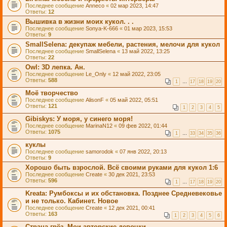
Последнее сообщение
Anneco
«
02 мар 2023, 14:47
Ответы:
12
Вышивка в жизни моих кукол. . .
Последнее сообщение
Sonya-K-666
«
01 мар 2023, 15:53
Ответы:
9
SmallSelena: декупаж мебели, растения, мелочи для кукол
Последнее сообщение
SmallSelena
«
13 май 2022, 13:25
Ответы:
22
Owl: 3D лепка. Ан.
Последнее сообщение
Le_Only
«
12 май 2022, 23:05
Ответы:
588
1
…
17
18
19
20
Моё творчество
Последнее сообщение
AlisonF
«
05 май 2022, 05:51
Ответы:
121
1
2
3
4
5
Gibiskys: У моря, у синего моря!
Последнее сообщение
MarinaN12
«
09 фев 2022, 01:44
Ответы:
1075
1
…
33
34
35
36
куклы
Последнее сообщение
samorodok
«
07 янв 2022, 20:13
Ответы:
9
Хорошо быть взрослой. Всё своими руками для кукол 1:6
Последнее сообщение
Create
«
30 дек 2021, 23:53
Ответы:
596
1
…
17
18
19
20
Kreata: Румбоксы и их обстановка. Позднее Средневековье
и не только. Кабинет. Новое
Последнее сообщение
Create
«
12 дек 2021, 00:41
Ответы:
163
1
2
3
4
5
6
Страна грёз. Мои авторские девочки.