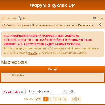
Форум о куклах DP
Ссылки
FAQ
Вход
Список форумов
К вершинам мастерства - вместе
Мастерская
ои
В БЛИЖАЙШЕЕ ВРЕМЯ НА ФОРУМЕ БУДЕТ ЗАКРЫТА
ск
АВТОРИЗАЦИЯ, ТО ЕСТЬ САЙТ ПЕРЕЙДЕТ В РЕЖИМ "ТОЛЬКО
ЧТЕНИЕ", А В АВГУСТЕ 2026 БУДЕТ ЗАКРЫТ СОВСЕМ.
Вопросы и предложения писать в ЛС аккаунта admin или направлять в
соответствующую
форму
. С уважением и сожалением, Админ.
Мастерская
Форум
Темы:
131
Новая тема
650 тем
1
2
3
4
5
…
22