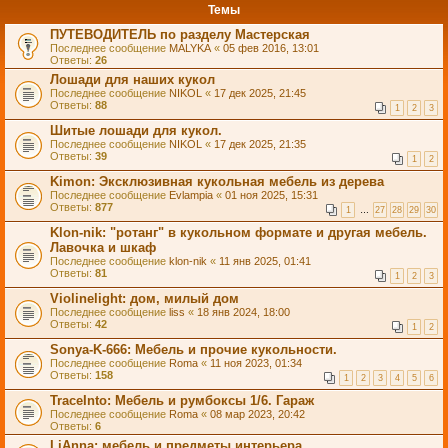
Темы
ПУТЕВОДИТЕЛЬ по разделу Мастерская
Последнее сообщение
MALYKA
«
05 фев 2016, 13:01
Ответы:
26
Лошади для наших кукол
Последнее сообщение
NIKOL
«
17 дек 2025, 21:45
Ответы:
88
1
2
3
Шитые лошади для кукол.
Последнее сообщение
NIKOL
«
17 дек 2025, 21:35
Ответы:
39
1
2
Kimon: Эксклюзивная кукольная мебель из дерева
Последнее сообщение
Evlampia
«
01 ноя 2025, 15:31
Ответы:
877
1
…
27
28
29
30
Klon-nik: "ротанг" в кукольном формате и другая мебель.
Лавочка и шкаф
Последнее сообщение
klon-nik
«
11 янв 2025, 01:41
Ответы:
81
1
2
3
Violinelight: дом, милый дом
Последнее сообщение
liss
«
18 янв 2024, 18:00
Ответы:
42
1
2
Sonya-K-666: Мебель и прочие кукольности.
Последнее сообщение
Roma
«
11 ноя 2023, 01:34
Ответы:
158
1
2
3
4
5
6
TraceInto: Мебель и румбоксы 1/6. Гараж
Последнее сообщение
Roma
«
08 мар 2023, 20:42
Ответы:
6
LiAnna: мебель и предметы интерьера.