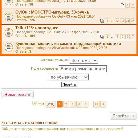
Последнее сообщение
Julia_F
«
12 мар 2021, 23:09
Ответы:
36
1
2
OylOul: МОНСТРО-антураж. 3D-ручка
Последнее сообщение
OylOul
«
03 мар 2021, 18:54
Ответы:
726
1
…
22
23
24
25
Tellur123: новогоднее
Последнее сообщение
Tellur123
«
27 фев 2021, 22:10
Ответы:
194
1
…
4
5
6
7
Кукольная мелочь из самоотвердевающей пластики
Последнее сообщение
AlisaGoldielock
«
02 янв 2021, 20:25
Ответы:
3
Показать темы за:
Поле сортировки
Новая тема
650 тем
1
2
3
4
5
…
22
Перейти
КТО СЕЙЧАС НА КОНФЕРЕНЦИИ
Сейчас этот форум просматривают: нет зарегистрированных пользователей