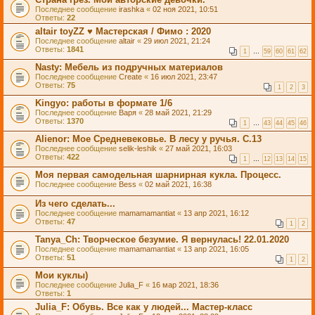
Последнее сообщение
irashka
«
02 ноя 2021, 10:51
Ответы:
22
altair toyZZ ♥ Мастерская / Фимо : 2020
Последнее сообщение
altair
«
29 июл 2021, 21:24
Ответы:
1841
1
…
59
60
61
62
Nasty: Мебель из подручных материалов
Последнее сообщение
Create
«
16 июл 2021, 23:47
Ответы:
75
1
2
3
Kingyo: работы в формате 1/6
Последнее сообщение
Варя
«
28 май 2021, 21:29
Ответы:
1370
1
…
43
44
45
46
Alienor: Мое Средневековье. В лесу у ручья. С.13
Последнее сообщение
selik-leshik
«
27 май 2021, 16:03
Ответы:
422
1
…
12
13
14
15
Моя первая самодельная шарнирная кукла. Процесс.
Последнее сообщение
Bess
«
02 май 2021, 16:38
Из чего сделать...
Последнее сообщение
mamamamantiat
«
13 апр 2021, 16:12
Ответы:
47
1
2
Tanya_Ch: Творческое безумие. Я вернулась! 22.01.2020
Последнее сообщение
mamamamantiat
«
13 апр 2021, 16:05
Ответы:
51
1
2
Мои куклы)
Последнее сообщение
Julia_F
«
16 мар 2021, 18:36
Ответы:
1
Julia_F: Обувь. Все как у людей... Мастер-класс