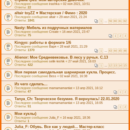
Последнее сообщение
irashka
«
02 ноя 2021, 10:51
Ответы:
22
altair toyZZ ♥ Мастерская / Фимо : 2020
Последнее сообщение
altair
«
29 июл 2021, 21:24
Ответы:
1841
1
…
59
60
61
62
Nasty: Мебель из подручных материалов
Последнее сообщение
Create
«
16 июл 2021, 23:47
Ответы:
75
1
2
3
Kingyo: работы в формате 1/6
Последнее сообщение
Варя
«
28 май 2021, 21:29
Ответы:
1370
1
…
43
44
45
46
Alienor: Мое Средневековье. В лесу у ручья. С.13
Последнее сообщение
selik-leshik
«
27 май 2021, 16:03
Ответы:
422
1
…
12
13
14
15
Моя первая самодельная шарнирная кукла. Процесс.
Последнее сообщение
Bess
«
02 май 2021, 16:38
Из чего сделать...
Последнее сообщение
mamamamantiat
«
13 апр 2021, 16:12
Ответы:
47
1
2
Tanya_Ch: Творческое безумие. Я вернулась! 22.01.2020
Последнее сообщение
mamamamantiat
«
13 апр 2021, 16:05
Ответы:
51
1
2
Мои куклы)
Последнее сообщение
Julia_F
«
16 мар 2021, 18:36
Ответы:
1
Julia_F: Обувь. Все как у людей... Мастер-класс