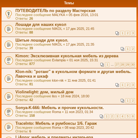
Темы
ПУТЕВОДИТЕЛЬ по разделу Мастерская
Последнее сообщение
MALYKA
«
05 фев 2016, 13:01
Ответы:
26
Лошади для наших кукол
Последнее сообщение
NIKOL
«
17 дек 2025, 21:45
Ответы:
88
1
2
3
Шитые лошади для кукол.
Последнее сообщение
NIKOL
«
17 дек 2025, 21:35
Ответы:
39
1
2
Kimon: Эксклюзивная кукольная мебель из дерева
Последнее сообщение
Evlampia
«
01 ноя 2025, 15:31
Ответы:
877
1
…
27
28
29
30
Klon-nik: "ротанг" в кукольном формате и другая мебель.
Лавочка и шкаф
Последнее сообщение
klon-nik
«
11 янв 2025, 01:41
Ответы:
81
1
2
3
Violinelight: дом, милый дом
Последнее сообщение
liss
«
18 янв 2024, 18:00
Ответы:
42
1
2
Sonya-K-666: Мебель и прочие кукольности.
Последнее сообщение
Roma
«
11 ноя 2023, 01:34
Ответы:
158
1
2
3
4
5
6
TraceInto: Мебель и румбоксы 1/6. Гараж
Последнее сообщение
Roma
«
08 мар 2023, 20:42
Ответы:
6
LiAnna: мебель и предметы интерьера.