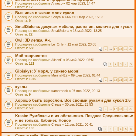
Последнее сообщение
Anneco
«
02 мар 2023, 14:47
Ответы:
12
Вышивка в жизни моих кукол. . .
Последнее сообщение
Sonya-K-666
«
01 мар 2023, 15:53
Ответы:
9
SmallSelena: декупаж мебели, растения, мелочи для кукол
Последнее сообщение
SmallSelena
«
13 май 2022, 13:25
Ответы:
22
Owl: 3D лепка. Ан.
Последнее сообщение
Le_Only
«
12 май 2022, 23:05
Ответы:
588
1
…
17
18
19
20
Моё творчество
Последнее сообщение
AlisonF
«
05 май 2022, 05:51
Ответы:
121
1
2
3
4
5
Gibiskys: У моря, у синего моря!
Последнее сообщение
MarinaN12
«
09 фев 2022, 01:44
Ответы:
1075
1
…
33
34
35
36
куклы
Последнее сообщение
samorodok
«
07 янв 2022, 20:13
Ответы:
9
Хорошо быть взрослой. Всё своими руками для кукол 1:6
Последнее сообщение
Create
«
30 дек 2021, 23:53
Ответы:
596
1
…
17
18
19
20
Kreata: Румбоксы и их обстановка. Позднее Средневековье
и не только. Кабинет. Новое
Последнее сообщение
Create
«
12 дек 2021, 00:41
Ответы:
163
1
2
3
4
5
6
Страна грёз. Мои авторские девочки.