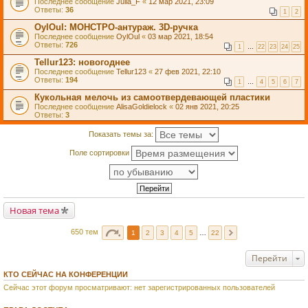
Последнее сообщение
Julia_F
«
12 мар 2021, 23:09
Ответы:
36
1
2
OylOul: МОНСТРО-антураж. 3D-ручка
Последнее сообщение
OylOul
«
03 мар 2021, 18:54
Ответы:
726
1
…
22
23
24
25
Tellur123: новогоднее
Последнее сообщение
Tellur123
«
27 фев 2021, 22:10
Ответы:
194
1
…
4
5
6
7
Кукольная мелочь из самоотвердевающей пластики
Последнее сообщение
AlisaGoldielock
«
02 янв 2021, 20:25
Ответы:
3
Показать темы за:
Поле сортировки
Новая тема
650 тем
1
2
3
4
5
…
22
Перейти
КТО СЕЙЧАС НА КОНФЕРЕНЦИИ
Сейчас этот форум просматривают: нет зарегистрированных пользователей