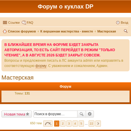
Форум о куклах DP
Ссылки
FAQ
Вход
Список форумов
К вершинам мастерства - вместе
Мастерская
ои
В БЛИЖАЙШЕЕ ВРЕМЯ НА ФОРУМЕ БУДЕТ ЗАКРЫТА
ск
АВТОРИЗАЦИЯ, ТО ЕСТЬ САЙТ ПЕРЕЙДЕТ В РЕЖИМ "ТОЛЬКО
ЧТЕНИЕ", А В АВГУСТЕ 2026 БУДЕТ ЗАКРЫТ СОВСЕМ.
Вопросы и предложения писать в ЛС аккаунта admin или направлять в
соответствующую
форму
. С уважением и сожалением, Админ.
Мастерская
Форум
Темы:
131
Новая тема
650 тем
1
2
3
4
5
…
22