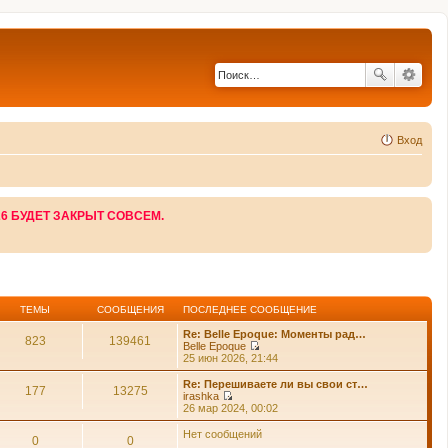
Вход
26 БУДЕТ ЗАКРЫТ СОВСЕМ.
ТЕМЫ
СООБЩЕНИЯ
ПОСЛЕДНЕЕ СООБЩЕНИЕ
Re: Belle Epoque: Моменты рад…
823
139461
Belle Epoque
П
25 июн 2026, 21:44
е
р
Re: Перешиваете ли вы свои ст…
177
13275
е
irashka
й
П
26 мар 2024, 00:02
т
е
и
р
Нет сообщений
0
0
к
е