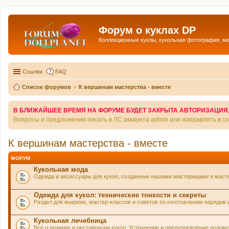
Форум о куклах DP
Коллекционные куклы, кукольная фотография, м
Ссылки
FAQ
Список форумов
К вершинам мастерства - вместе
В БЛИЖАЙШЕЕ ВРЕМЯ НА ФОРУМЕ БУДЕТ ЗАКРЫТА АВТОРИЗАЦИЯ, Т
Вопросы и предложения писать в ЛС аккаунта admin или направлять в 
К вершинам мастерства - вместе
ФОРУМ
Кукольная мода
Одежда и аксессуары для кукол, созданные нашими мастерицами и маст
Одежда для кукол: технические тонкости и секреты
Раздел для выкроек, мастер-классов и советов по изготовлению нарядов 
Кукольная лечебница
Всё о починке и реставрации кукол. Устранение и предупреждение поломо