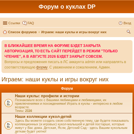
Форум о куклах DP
Ссылки
FAQ
Вход
Список форумов
Играем: наши куклы и игры вокруг них
ои
В БЛИЖАЙШЕЕ ВРЕМЯ НА ФОРУМЕ БУДЕТ ЗАКРЫТА
ск
АВТОРИЗАЦИЯ, ТО ЕСТЬ САЙТ ПЕРЕЙДЕТ В РЕЖИМ "ТОЛЬКО
ЧТЕНИЕ", А В АВГУСТЕ 2026 БУДЕТ ЗАКРЫТ СОВСЕМ.
Вопросы и предложения писать в ЛС аккаунта admin или направлять в
соответствующую
форму
. С уважением и сожалением, Админ.
Играем: наши куклы и игры вокруг них
Форум
Наши куклы: профили и истории
Познакомьте всех с Вашими любимцами и любимицами, их
приключениями и похождениями! Играть в куклы - интересно в любом
возрасте.
Темы:
2116
Наши коллекции кукол-детей
Здесь Вы можете создать свою собственную тему, где будете показывать
коллекционных (и игровых) кукол-малышей и детей постарше, которые
живут у Вас дома. Детская, Ясли, Детский Сад - здесь Вашим кукольным
деткам будет уютно!