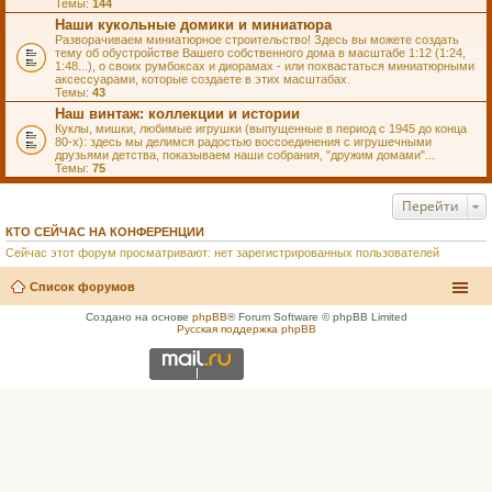
Темы:
144
Наши кукольные домики и миниатюра
Разворачиваем миниатюрное строительство! Здесь вы можете создать
тему об обустройстве Вашего собственного дома в масштабе 1:12 (1:24,
1:48...), о своих румбоксах и диорамах - или похвастаться миниатюрными
аксессуарами, которые создаете в этих масштабах.
Темы:
43
Наш винтаж: коллекции и истории
Куклы, мишки, любимые игрушки (выпущенные в период с 1945 до конца
80-х): здесь мы делимся радостью воссоединения с игрушечными
друзьями детства, показываем наши собрания, "дружим домами"...
Темы:
75
Перейти
КТО СЕЙЧАС НА КОНФЕРЕНЦИИ
Сейчас этот форум просматривают: нет зарегистрированных пользователей
Список форумов
Создано на основе
phpBB
® Forum Software © phpBB Limited
Русская поддержка phpBB