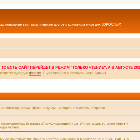
еждународные выставки и многое другое о кукольном мире для ВЗРОСЛЫХ
О ЕСТЬ САЙТ ПЕРЕЙДЕТ В РЕЖИМ "ТОЛЬКО ЧТЕНИЕ", А В АВГУСТЕ 20
соответствующую
форму
. С уважением и сожалением, Админ.
и похождениями! Играть в куклы - интересно в любом возрасте.
 коллекционных (и игровых) кукол-малышей и детей постарше, которые живут у
удет уютно!
 об обустройстве Вашего собственного дома в масштабе 1:12 (1:24, 1:48...), о