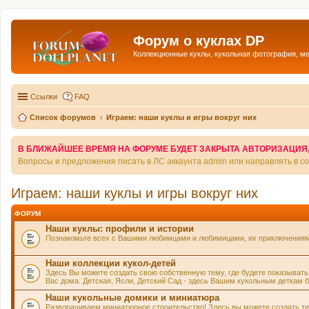
Форум о куклах DP
Коллекционные куклы, кукольная фотография, м
Ссылки
FAQ
Список форумов
Играем: наши куклы и игры вокруг них
В БЛИЖАЙШЕЕ ВРЕМЯ НА ФОРУМЕ БУДЕТ ЗАКРЫТА АВТОРИЗАЦИЯ, Т
Вопросы и предложения писать в ЛС аккаунта admin или направлять в 
Играем: наши куклы и игры вокруг них
ФОРУМ
Наши куклы: профили и истории
Познакомьте всех с Вашими любимцами и любимицами, их приключениями 
Наши коллекции кукол-детей
Здесь Вы можете создать свою собственную тему, где будете показывать
Вас дома. Детская, Ясли, Детский Сад - здесь Вашим кукольным деткам б
Наши кукольные домики и миниатюра
Разворачиваем миниатюрное строительство! Здесь вы можете создать тему