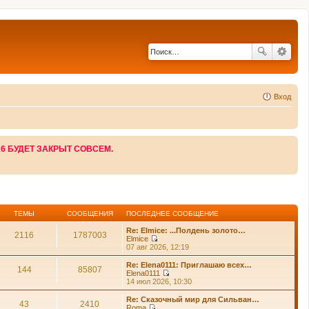
Вход
26 БУДЕТ ЗАКРЫТ СОВСЕМ.
ТЕМЫ
СООБЩЕНИЯ
ПОСЛЕДНЕЕ СООБЩЕНИЕ
Re: Elmice: ...Полдень золото…
2116
1787003
Elmice
П
07 авг 2026, 12:19
е
р
Re: Elena0111: Приглашаю всех…
144
85807
е
Elena0111
й
П
14 июл 2026, 10:30
т
е
и
р
Re: Сказочный мир для Сильван…
43
2410
к
е
Roma