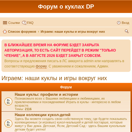
Форум о куклах DP
Ссылки
FAQ
Вход
Список форумов
Играем: наши куклы и игры вокруг них
ои
В БЛИЖАЙШЕЕ ВРЕМЯ НА ФОРУМЕ БУДЕТ ЗАКРЫТА
ск
АВТОРИЗАЦИЯ, ТО ЕСТЬ САЙТ ПЕРЕЙДЕТ В РЕЖИМ "ТОЛЬКО
ЧТЕНИЕ", А В АВГУСТЕ 2026 БУДЕТ ЗАКРЫТ СОВСЕМ.
Вопросы и предложения писать в ЛС аккаунта admin или направлять в
соответствующую
форму
. С уважением и сожалением, Админ.
Играем: наши куклы и игры вокруг них
Форум
Наши куклы: профили и истории
Познакомьте всех с Вашими любимцами и любимицами, их
приключениями и похождениями! Играть в куклы - интересно в любом
возрасте.
Темы:
2116
Наши коллекции кукол-детей
Здесь Вы можете создать свою собственную тему, где будете показывать
коллекционных (и игровых) кукол-малышей и детей постарше, которые
живут у Вас дома. Детская, Ясли, Детский Сад - здесь Вашим кукольным
деткам будет уютно!