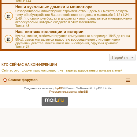
Темы:
144
Наши кукольные домики и миниатюра
Разворачиваем миниатюрное строительство! Здесь вы можете создать
тему об обустройстве Вашего собственного дома в масштабе 1:12 (1:24,
1:48...), о своих румбоксах и диорамах - или похвастаться миниатюрными
аксессуарами, которые создаете в этих масштабах.
Темы:
43
Наш винтаж: коллекции и истории
Куклы, мишки, любимые игрушки (выпущенные в период с 1945 до конца
80-х): здесь мы делимся радостью воссоединения с игрушечными
друзьями детства, показываем наши собрания, "дружим домами"...
Темы:
75
Перейти
КТО СЕЙЧАС НА КОНФЕРЕНЦИИ
Сейчас этот форум просматривают: нет зарегистрированных пользователей
Список форумов
Создано на основе
phpBB
® Forum Software © phpBB Limited
Русская поддержка phpBB