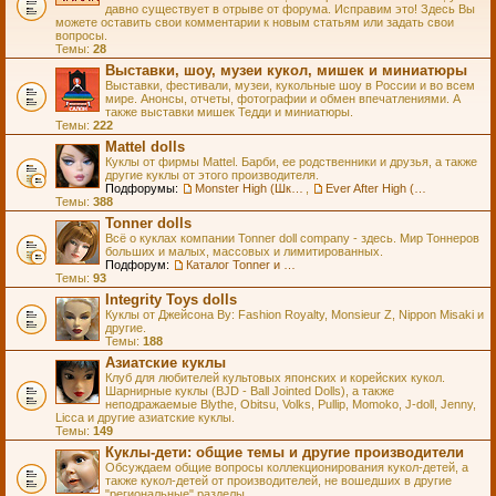
давно существует в отрыве от форума. Исправим это! Здесь Вы
можете оставить свои комментарии к новым статьям или задать свои
вопросы.
Темы:
28
Выставки, шоу, музеи кукол, мишек и миниатюры
Выставки, фестивали, музеи, кукольные шоу в России и во всем
мире. Анонсы, отчеты, фотографии и обмен впечатлениями. А
также выставки мишек Тедди и миниатюры.
Темы:
222
Mattel dolls
Куклы от фирмы Mattel. Барби, ее родственники и друзья, а также
другие куклы от этого производителя.
Подфорумы:
Monster High (Школа Монстров)
,
Ever After High (Школа Долго и Счастливо)
Темы:
388
Tonner dolls
Всё о куклах компании Tonner doll company - здесь. Мир Тоннеров
больших и малых, массовых и лимитированных.
Подфорум:
Каталог Tonner и Wilde Imagination
Темы:
93
Integrity Toys dolls
Куклы от Джейсона Ву: Fashion Royalty, Monsieur Z, Nippon Misaki и
другие.
Темы:
188
Азиатские куклы
Клуб для любителей культовых японских и корейских кукол.
Шарнирные куклы (BJD - Ball Jointed Dolls), а также
неподражаемые Blythe, Obitsu, Volks, Pullip, Momoko, J-doll, Jenny,
Licca и другие азиатские куклы.
Темы:
149
Куклы-дети: общие темы и другие производители
Обсуждаем общие вопросы коллекционирования кукол-детей, а
также кукол-детей от производителей, не вошедших в другие
"региональные" разделы.