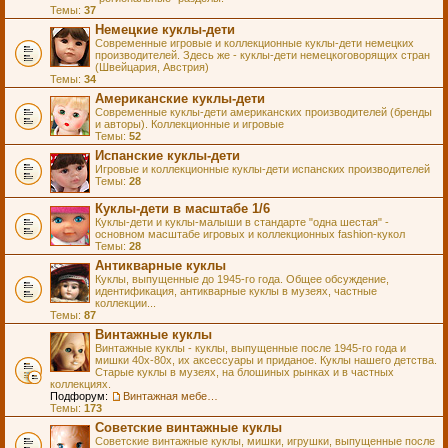
Темы:
37
Немецкие куклы-дети
Современные игровые и коллекционные куклы-дети немецких
производителей. Здесь же - куклы-дети немецкоговорящих стран
(Швейцария, Австрия)
Темы:
34
Американские куклы-дети
Современные куклы-дети американских производителей (бренды
и авторы). Коллекционные и игровые
Темы:
52
Испанские куклы-дети
Игровые и коллекционные куклы-дети испанских производителей
Темы:
28
Куклы-дети в масштабе 1/6
Куклы-дети и куклы-малыши в стандарте "одна шестая" -
основном масштабе игровых и коллекционных fashion-кукол
Темы:
28
Антикварные куклы
Куклы, выпущенные до 1945-го года. Общее обсуждение,
идентификация, антикварные куклы в музеях, частные
коллекции...
Темы:
87
Винтажные куклы
Винтажные куклы - куклы, выпущенные после 1945-го года и
мишки 40х-80х, их аксессуары и приданое. Куклы нашего детства.
Старые куклы в музеях, на блошиных рынках и в частных
коллекциях.
Подфорум:
Винтажная мебель и аксессуары для кукол
Темы:
173
Советские винтажные куклы
Советские винтажные куклы, мишки, игрушки, выпущенные после