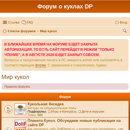
Форум о куклах DP
Ссылки
FAQ
Вход
Список форумов
Мир кукол
ои
В БЛИЖАЙШЕЕ ВРЕМЯ НА ФОРУМЕ БУДЕТ ЗАКРЫТА
ск
АВТОРИЗАЦИЯ, ТО ЕСТЬ САЙТ ПЕРЕЙДЕТ В РЕЖИМ "ТОЛЬКО
ЧТЕНИЕ", А В АВГУСТЕ 2026 БУДЕТ ЗАКРЫТ СОВСЕМ.
Вопросы и предложения писать в ЛС аккаунта admin или направлять в
соответствующую
форму
. С уважением и сожалением, Админ.
Мир кукол
Правила форума
Форум
Кукольная беседка
Беседы на общекукольные темы
Подфорумы:
Игры и Конкурсы
,
Дети и игрушки
Темы:
500
Планета Кукол. Обсуждаем новые публикации на
сайте DP
Как оказалось сайт DollPlanet.ru, с которого все начиналось, уже