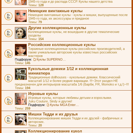
1945-го года и до распада СССР. Куклы нашего детства
Темы:
128
Немецкие винтажные куклы
Немецкие винтажные куклы - куклы и мишки, выпущенные после
1945-го года, их аксессуары и приданое
Темы:
79
Другие коллекционные куклы
Коллекционные куклы, не вошедшие в другие тематические
разделы
Темы:
154
Российские коллекционные куклы
Тиражные коллекционные куклы российских производителей, а
также уникальные авторские куклы известных российских
мастеров
Подфорум:
Куклы SUPERNOVA DOLLS (exMOOQLA)
Темы:
145
Кукольные домики 1/12 и коллекционная
миниатюра
Традиционные dollhouses - кукольные домики. Классический
масштаб 1/12 и более редкие вариации. !!!~Этот раздел НЕ
предназначен для интерьеров масштаба 1/6 (Барби, FR, Momoko и т.д.!)~!!!
Темы:
194
Игровые куклы
Игровые куклы, которые любимы детьми и взрослыми.
Juku Couture, Sindy и другие!
Подфорум:
Куклы MGA Entertainment
Темы:
259
Мишки Тедди и их друзья
Коллекционирование мишек Тедди и их друзей - фабричных и
авторских.
Темы:
20
Коллекционирование кукол