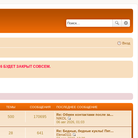
Вход
26 БУДЕТ ЗАКРЫТ СОВСЕМ.
ТЕМЫ
СООБЩЕНИЯ
ПОСЛЕДНЕЕ СООБЩЕНИЕ
Re: Обмен контактами после за…
500
170695
NIKOL
П
06 авг 2026, 01:03
е
р
Re: Бедные, бедные куклы! Пят…
е
28
641
Elena0111
й
П