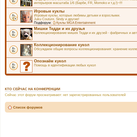
интерьеров масштаба 1/6 (Барби, FR, Momoko и т.д.!)~!!!
Игровые куклы
Игровые куклы, которые любимы детьми и взрослыми.
Juku Couture, Sindy и другие!
Подфорум:
Куклы MGA Entertainment
Мишки Тедди и их друзья
Коллекционирование мишек Тедди и их друзей - фабричных и авт
Коллекционирование кукол
Обсуждаем общие вопросы коллекционирования: хранение коллек
Опознаём кукол
Помощь в идентификации любых кукол
КТО СЕЙЧАС НА КОНФЕРЕНЦИИ
Сейчас этот форум просматривают: нет зарегистрированных пользователей
Список форумов