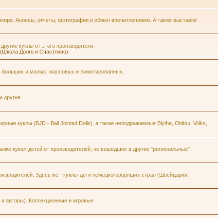
 мире. Анонсы, отчеты, фотографии и обмен впечатлениями. А также выставки
 другие куклы от этого производителя.
h (Школа Долго и Счастливо)
ров больших и малых, массовых и лимитированных.
и другие.
ые куклы (BJD - Ball Jointed Dolls), а также неподражаемые Blythe, Obitsu, Volks,
кже кукол-детей от производителей, не вошедших в другие "региональные"
изводителей. Здесь же - куклы-дети немецкоговорящих стран (Швейцария,
и авторы). Коллекционные и игровые