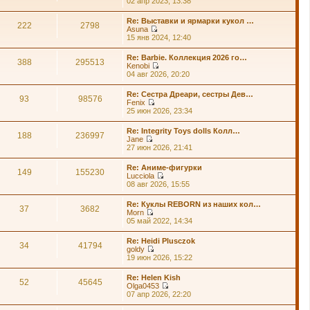
02 апр 2023, 13:38
т
е
и
р
Re: Выставки и ярмарки кукол …
к
е
222
2798
Asuna
п
й
П
15 янв 2024, 12:40
о
т
е
с
и
р
л
Re: Barbie. Коллекция 2026 го…
к
е
388
295513
е
Kenobi
п
й
д
П
04 авг 2026, 20:20
о
т
н
е
с
и
е
р
л
Re: Сестра Дреари, сестры Дев…
к
м
е
93
98576
е
Fenix
п
у
й
д
П
25 июн 2026, 23:34
о
с
т
н
е
с
о
и
е
р
л
о
Re: Integrity Toys dolls Колл…
к
м
е
188
236997
е
б
Jane
п
у
й
д
щ
П
27 июн 2026, 21:41
о
с
т
н
е
е
с
о
и
е
н
р
л
о
Re: Аниме-фигурки
к
м
и
е
149
155230
е
б
Lucciola
п
у
ю
й
д
щ
П
08 авг 2026, 15:55
о
с
т
н
е
е
с
о
и
е
н
р
л
о
Re: Куклы REBORN из наших кол…
к
м
и
е
37
3682
е
б
Morn
п
у
ю
й
д
щ
П
05 май 2022, 14:34
о
с
т
н
е
е
с
о
и
е
н
р
л
о
Re: Heidi Plusczok
к
м
и
е
34
41794
е
б
goldy
п
у
ю
й
д
щ
П
19 июн 2026, 15:22
о
с
т
н
е
е
с
о
и
е
н
р
л
о
Re: Helen Kish
к
м
и
е
52
45645
е
б
Olga0453
п
у
ю
й
д
щ
П
07 апр 2026, 22:20
о
с
т
н
е
е
с
о
и
е
н
р