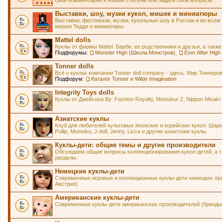
Выставки, шоу, музеи кукол, мишек и миниатюры
Выставки, фестивали, музеи, кукольные шоу в России и во всем
мишек Тедди и миниатюры.
Mattel dolls
Куклы от фирмы Mattel. Барби, ее родственники и друзья, а также
Подфорумы:
Monster High (Школа Монстров)
,
Ever After Hig
Tonner dolls
Всё о куклах компании Tonner doll company - здесь. Мир Тонне
Подфорум:
Каталог Tonner и Wilde Imagination
Integrity Toys dolls
Куклы от Джейсона Ву: Fashion Royalty, Monsieur Z, Nippon Misaki 
Азиатские куклы
Клуб для любителей культовых японских и корейских кукол. Шарнирн
Pullip, Momoko, J-doll, Jenny, Licca и другие азиатские куклы.
Куклы-дети: общие темы и другие производители
Обсуждаем общие вопросы коллекционирования кукол-детей, а та
разделы.
Немецкие куклы-дети
Современные игровые и коллекционные куклы-дети немецких про
Австрия)
Американские куклы-дети
Современные куклы-дети американских производителей (бренды 