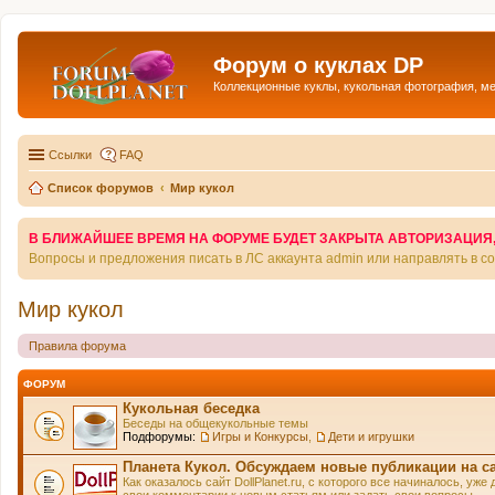
Форум о куклах DP
Коллекционные куклы, кукольная фотография, м
Ссылки
FAQ
Список форумов
Мир кукол
В БЛИЖАЙШЕЕ ВРЕМЯ НА ФОРУМЕ БУДЕТ ЗАКРЫТА АВТОРИЗАЦИЯ, Т
Вопросы и предложения писать в ЛС аккаунта admin или направлять в 
Мир кукол
Правила форума
ФОРУМ
Кукольная беседка
Беседы на общекукольные темы
Подфорумы:
Игры и Конкурсы
,
Дети и игрушки
Планета Кукол. Обсуждаем новые публикации на с
Как оказалось сайт DollPlanet.ru, с которого все начиналось, у
свои комментарии к новым статьям или задать свои вопросы.