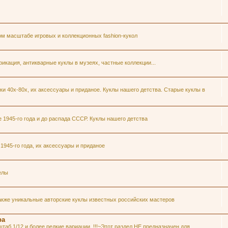
ом масштабе игровых и коллекционных fashion-кукол
икация, антикварные куклы в музеях, частные коллекции...
и 40х-80х, их аксессуары и приданое. Куклы нашего детства. Старые куклы в
1945-го года и до распада СССР. Куклы нашего детства
945-го года, их аксессуары и приданое
елы
акже уникальные авторские куклы известных российских мастеров
ра
таб 1/12 и более редкие вариации. !!!~Этот раздел НЕ предназначен для