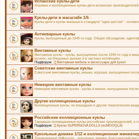
Испанские куклы-дети
Игровые и коллекционные куклы-дети испанских производителей
Куклы-дети в масштабе 1/6
Куклы-дети и куклы-малыши в стандарте "одна шестая" - основн
Антикварные куклы
Куклы, выпущенные до 1945-го года. Общее обсуждение, идентиф
Винтажные куклы
Винтажные куклы - куклы, выпущенные после 1945-го года и мишк
музеях, на блошиных рынках и в частных коллекциях.
Подфорум:
Винтажная мебель и аксессуары для кукол
Советские винтажные куклы
Советские винтажные куклы, мишки, игрушки, выпущенные после 
Немецкие винтажные куклы
Немецкие винтажные куклы - куклы и мишки, выпущенные после 1
Другие коллекционные куклы
Коллекционные куклы, не вошедшие в другие тематические разд
Российские коллекционные куклы
Тиражные коллекционные куклы российских производителей, а т
Подфорум:
Куклы SUPERNOVA DOLLS (exMOOQLA)
Кукольные домики 1/12 и коллекционная миниатю
Традиционные dollhouses - кукольные домики. Классический масш